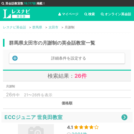
英会話教室数
19,117校
掲載！
マイページ
検索
オンライン英会話
レスナビ英会話
群馬県
太田市
月謝制
群馬県太田市の月謝制の英会話教室一覧
詳細条件を設定する
検索結果：
26件
月謝制
26
件中
21〜26件を表示
価格順
ECCジュニア 世良田教室
4.1