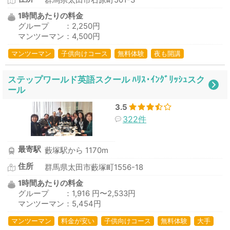
群馬県太田市石原町501-3
1時間あたりの料金
グループ ：2,250円
マンツーマン：4,500円
マンツーマン
子供向けコース
無料体験
夜も開講
ステップワールド英語スクール ﾊﾘｽ･ｲﾝｸﾞﾘｯｼｭスク
ール
3.5
322件
最寄駅
藪塚駅から 1170m
住所
群馬県太田市藪塚町1556-18
1時間あたりの料金
グループ ：1,916 円〜2,533円
マンツーマン：5,454円
マンツーマン
料金が安い
子供向けコース
無料体験
大手