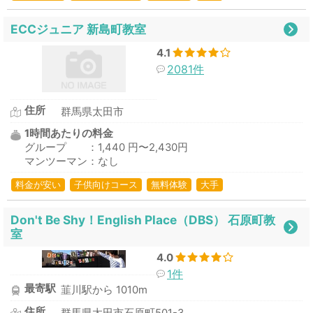
ECCジュニア 新島町教室
4.1
2081件
住所
群馬県太田市
1時間あたりの料金
グループ ：1,440 円〜2,430円
マンツーマン：なし
料金が安い
子供向けコース
無料体験
大手
Don't Be Shy！English Place（DBS） 石原町教
室
4.0
1件
最寄駅
韮川駅から 1010m
住所