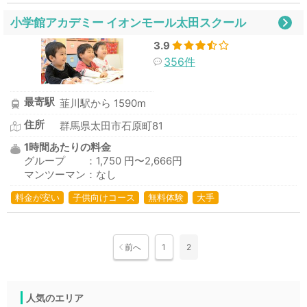
小学館アカデミー イオンモール太田スクール
3.9
356件
最寄駅
韮川駅から 1590m
住所
群馬県太田市石原町81
1時間あたりの料金
グループ ：1,750 円〜2,666円
マンツーマン：なし
料金が安い
子供向けコース
無料体験
大手
前へ
1
2
人気のエリア