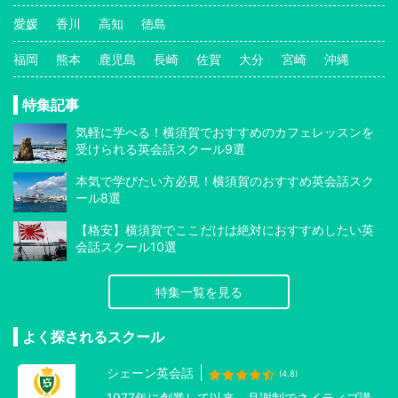
愛媛
香川
高知
徳島
福岡
熊本
鹿児島
長崎
佐賀
大分
宮崎
沖縄
特集記事
気軽に学べる！横須賀でおすすめのカフェレッスンを
受けられる英会話スクール9選
本気で学びたい方必見！横須賀のおすすめ英会話スク
ール8選
【格安】横須賀でここだけは絶対におすすめしたい英
会話スクール10選
特集一覧を見る
よく探されるスクール
シェーン英会話
(4.8)
1977年に創業して以来、月謝制でネイティブ講