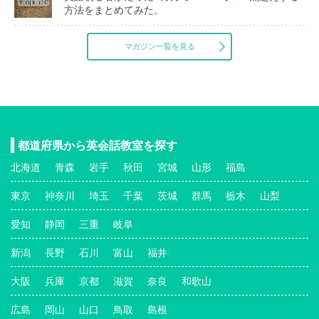
方法をまとめてみた。
マガジン一覧を見る
都道府県から英会話教室を探す
北海道
青森
岩手
秋田
宮城
山形
福島
東京
神奈川
埼玉
千葉
茨城
群馬
栃木
山梨
愛知
静岡
三重
岐阜
新潟
長野
石川
富山
福井
大阪
兵庫
京都
滋賀
奈良
和歌山
広島
岡山
山口
鳥取
島根