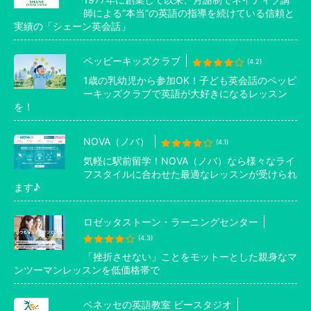
師による”本当”の英語の指導を続けている信頼と
実績の「シェーン英会話」
ペッピーキッズクラブ
(4.2)
1歳の乳幼児から参加OK！子ども英会話のペッピ
ーキッズクラブで英語が大好きになるレッスン
を！
NOVA（ノバ）
(4.1)
気軽に駅前留学！NOVA（ノバ）なら様々なライ
フスタイルに合わせた最適なレッスンが受けられ
ます♪
ロゼッタストーン・ラーニングセンター
(4.3)
「挫折させない」ことをモットーとした親身なマ
ンツーマンレッスンを低価格帯で
ベネッセの英語教室 ビースタジオ