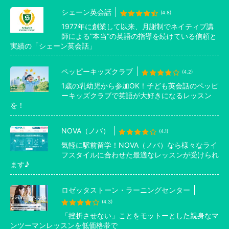
シェーン英会話
(4.8)
1977年に創業して以来、月謝制でネイティブ講
師による”本当”の英語の指導を続けている信頼と
実績の「シェーン英会話」
ペッピーキッズクラブ
(4.2)
1歳の乳幼児から参加OK！子ども英会話のペッピ
ーキッズクラブで英語が大好きになるレッスン
を！
NOVA（ノバ）
(4.1)
気軽に駅前留学！NOVA（ノバ）なら様々なライ
フスタイルに合わせた最適なレッスンが受けられ
ます♪
ロゼッタストーン・ラーニングセンター
(4.3)
「挫折させない」ことをモットーとした親身なマ
ンツーマンレッスンを低価格帯で