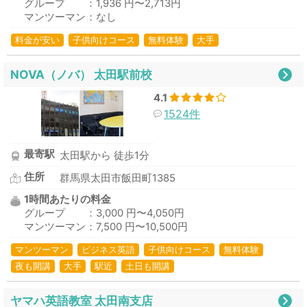
グループ ：1,936 円〜2,713円
マンツーマン：なし
料金が安い
子供向けコース
無料体験
大手
NOVA（ノバ） 太田駅前校
4.1
1524件
最寄駅
太田駅から 徒歩1分
住所
群馬県太田市飯田町1385
1時間あたりの料金
グループ ：3,000 円〜4,050円
マンツーマン：7,500 円〜10,500円
マンツーマン
ビジネス英語
子供向けコース
無料体験
夜も開講
大手
駅近
土日も開講
ヤマハ英語教室 太田南支店