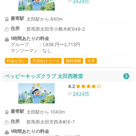
3434件
最寄駅
太田駅から 840m
住所
群馬県太田市小舞木町648-2
1時間あたりの料金
グループ ：1,936 円〜2,713円
マンツーマン：なし
料金が安い
子供向けコース
無料体験
大手
ペッピーキッズクラブ 太田西教室
4.2
3434件
最寄駅
太田駅から 1040m
住所
群馬県太田市西本町6-7
1時間あたりの料金