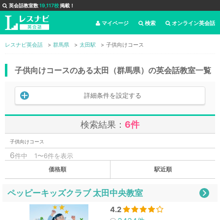
英会話教室数
19,117校
掲載！
マイページ
検索
オンライン英会話
レスナビ英会話
群馬県
太田駅
子供向けコース
子供向けコースのある太田（群馬県）の英会話教室一覧
詳細条件を設定する
検索結果：
6件
子供向けコース
6
件中
1〜6件を表示
価格順
駅近順
ペッピーキッズクラブ 太田中央教室
4.2