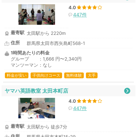
4.0
447件
最寄駅
太田駅から 2220m
住所
群馬県太田市西矢島町568-1
1時間あたりの料金
グループ ：1,666 円〜2,340円
マンツーマン：なし
料金が安い
子供向けコース
無料体験
大手
ヤマハ英語教室 太田本町店
4.0
447件
最寄駅
太田駅から 徒歩7分
住所