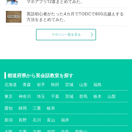
マホアプリ12選まとめてみた。
英語初心者がたった4カ月でTOEICで800点越えする
方法をまとめてみた。
マガジン一覧を見る
都道府県から英会話教室を探す
北海道
青森
岩手
秋田
宮城
山形
福島
東京
神奈川
埼玉
千葉
茨城
群馬
栃木
山梨
愛知
静岡
三重
岐阜
新潟
長野
石川
富山
福井
大阪
兵庫
京都
滋賀
奈良
和歌山