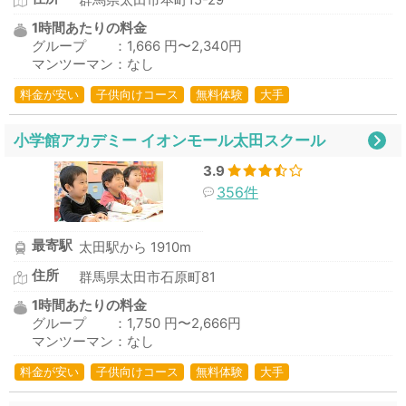
群馬県太田市本町15-29
1時間あたりの料金
グループ ：1,666 円〜2,340円
マンツーマン：なし
料金が安い
子供向けコース
無料体験
大手
小学館アカデミー イオンモール太田スクール
3.9
356件
最寄駅
太田駅から 1910m
住所
群馬県太田市石原町81
1時間あたりの料金
グループ ：1,750 円〜2,666円
マンツーマン：なし
料金が安い
子供向けコース
無料体験
大手