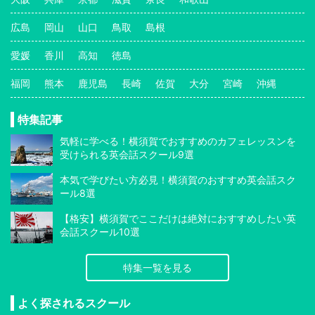
広島
岡山
山口
鳥取
島根
愛媛
香川
高知
徳島
福岡
熊本
鹿児島
長崎
佐賀
大分
宮崎
沖縄
特集記事
気軽に学べる！横須賀でおすすめのカフェレッスンを
受けられる英会話スクール9選
本気で学びたい方必見！横須賀のおすすめ英会話スク
ール8選
【格安】横須賀でここだけは絶対におすすめしたい英
会話スクール10選
特集一覧を見る
よく探されるスクール