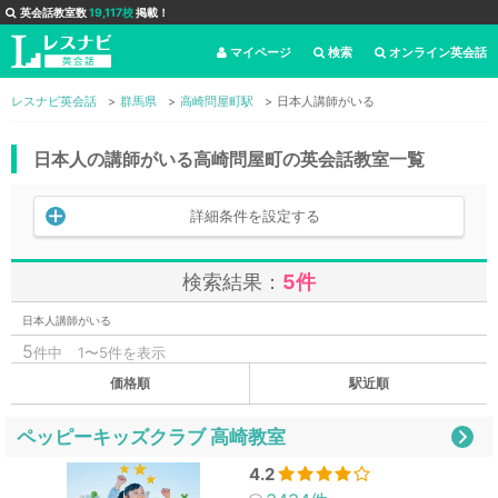
英会話教室数
19,117校
掲載！
マイページ
検索
オンライン英会話
レスナビ英会話
群馬県
高崎問屋町駅
日本人講師がいる
日本人の講師がいる高崎問屋町の英会話教室一覧
詳細条件を設定する
検索結果：
5件
日本人講師がいる
5
件中
1〜5件を表示
価格順
駅近順
ペッピーキッズクラブ 高崎教室
4.2