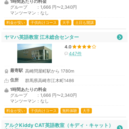
1時間あたりの料金
グループ ：1,666 円〜2,340円
マンツーマン：なし
料金が安い
子供向けコース
大手
土日も開講
ヤマハ英語教室 江木総合センター
4.0
447件
最寄駅
高崎問屋町駅から 1780m
住所
群馬県高崎市江木町1486
1時間あたりの料金
グループ ：1,666 円〜2,340円
マンツーマン：なし
料金が安い
子供向けコース
無料体験
大手
アルクKiddy CAT英語教室（キディ・キャット）