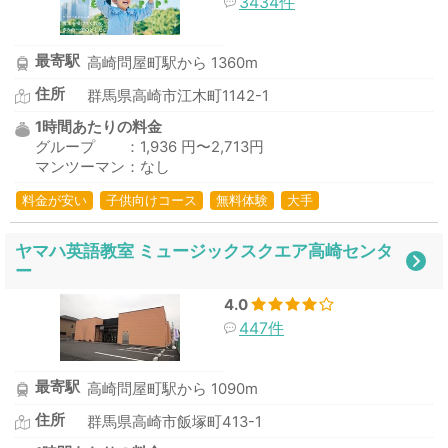
3434件
最寄駅
高崎問屋町駅から 1360m
住所
群馬県高崎市江木町1142-1
1時間あたりの料金
グループ ：1,936 円〜2,713円
マンツーマン：なし
料金が安い
子供向けコース
無料体験
大手
ヤマハ英語教室 ミュージックスクエア高崎センタ
ー
4.0
447件
最寄駅
高崎問屋町駅から 1090m
住所
群馬県高崎市飯塚町413-1