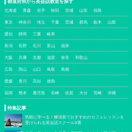
都道府県から英会話教室を探す
北海道
青森
岩手
秋田
宮城
山形
福島
東京
神奈川
埼玉
千葉
茨城
群馬
栃木
山梨
愛知
静岡
三重
岐阜
新潟
長野
石川
富山
福井
大阪
兵庫
京都
滋賀
奈良
和歌山
広島
岡山
山口
鳥取
島根
愛媛
香川
高知
徳島
福岡
熊本
鹿児島
長崎
佐賀
大分
宮崎
沖縄
特集記事
気軽に学べる！横須賀でおすすめのカフェレッスンを
受けられる英会話スクール9選