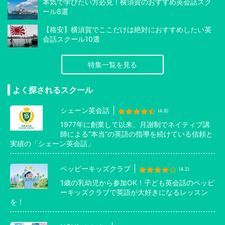
本気で学びたい方必見！横須賀のおすすめ英会話スク
ール8選
【格安】横須賀でここだけは絶対におすすめしたい英
会話スクール10選
特集一覧を見る
よく探されるスクール
シェーン英会話
(4.8)
1977年に創業して以来、月謝制でネイティブ講
師による”本当”の英語の指導を続けている信頼と
実績の「シェーン英会話」
ペッピーキッズクラブ
(4.2)
1歳の乳幼児から参加OK！子ども英会話のペッピ
ーキッズクラブで英語が大好きになるレッスン
を！