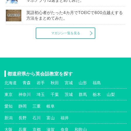
マホアプリ12選まとめてみた。
英語初心者がたった4カ月でTOEICで800点越えする
方法をまとめてみた。
マガジン一覧を見る
都道府県から英会話教室を探す
北海道
青森
岩手
秋田
宮城
山形
福島
東京
神奈川
埼玉
千葉
茨城
群馬
栃木
山梨
愛知
静岡
三重
岐阜
新潟
長野
石川
富山
福井
大阪
兵庫
京都
滋賀
奈良
和歌山