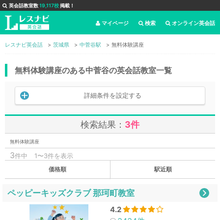
英会話教室数
19,117校
掲載！
マイページ
検索
オンライン英会話
レスナビ英会話
茨城県
中菅谷駅
無料体験講座
無料体験講座のある中菅谷の英会話教室一覧
詳細条件を設定する
検索結果：
3件
無料体験講座
3
件中
1〜3件を表示
価格順
駅近順
ペッピーキッズクラブ 那珂町教室
4.2