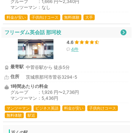
グループ ：1,666 円〜2,340円
マンツーマン：なし
料金が安い
子供向けコース
無料体験
大手
フリーダム英会話 那珂校
4.6
4件
最寄駅
中菅谷駅から 徒歩5分
住所
茨城県那珂市菅谷3294-5
1時間あたりの料金
グループ ：1,926 円〜2,736円
マンツーマン：5,436円
マンツーマン
ビジネス英語
料金が安い
子供向けコース
無料体験
駅近
近くの駅