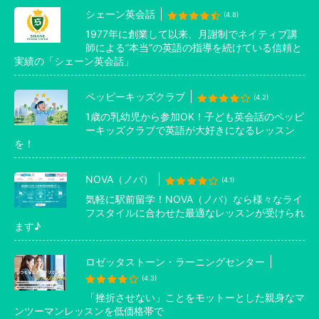
シェーン英会話
(4.8)
1977年に創業して以来、月謝制でネイティブ講
師による”本当”の英語の指導を続けている信頼と
実績の「シェーン英会話」
ペッピーキッズクラブ
(4.2)
1歳の乳幼児から参加OK！子ども英会話のペッピ
ーキッズクラブで英語が大好きになるレッスン
を！
NOVA（ノバ）
(4.1)
気軽に駅前留学！NOVA（ノバ）なら様々なライ
フスタイルに合わせた最適なレッスンが受けられ
ます♪
ロゼッタストーン・ラーニングセンター
(4.3)
「挫折させない」ことをモットーとした親身なマ
ンツーマンレッスンを低価格帯で