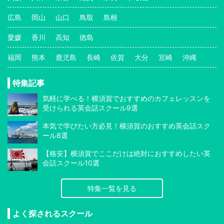
広島
岡山
山口
鳥取
島根
愛媛
香川
高知
徳島
福岡
熊本
鹿児島
長崎
佐賀
大分
宮崎
沖縄
特集記事
気軽に学べる！横須賀でおすすめのカフェレッスンを
受けられる英会話スクール9選
本気で学びたい方必見！横須賀のおすすめ英会話スク
ール8選
【格安】横須賀でここだけは絶対におすすめしたい英
会話スクール10選
特集一覧を見る
よく探されるスクール