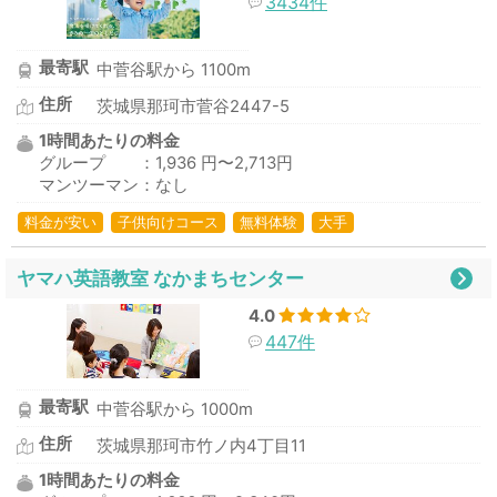
3434件
最寄駅
中菅谷駅から 1100m
住所
茨城県那珂市菅谷2447-5
1時間あたりの料金
グループ ：1,936 円〜2,713円
マンツーマン：なし
料金が安い
子供向けコース
無料体験
大手
ヤマハ英語教室 なかまちセンター
4.0
447件
最寄駅
中菅谷駅から 1000m
住所
茨城県那珂市竹ノ内4丁目11
1時間あたりの料金