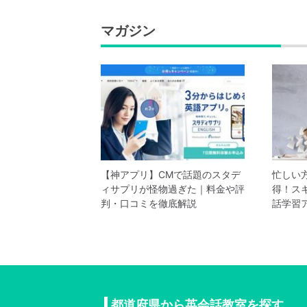
マガジン
【神アプリ】CMで話題のスタデ
忙しい
ィサプリが怪物過ぎた｜料金や評
得！ス
判・口コミを徹底解説
話学習ア
都道府県から英会話教室を探す