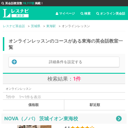
英会話教室数
19,117校
掲載！
マイページ
検索
オンライン英会話
レスナビ英会話
茨城県
東海駅
オンラインレッスン
オンラインレッスンのコースがある東海の英会話教室一
覧
詳細条件を設定する
検索結果：
1件
オンラインレッスン
1
件中
1〜1件を表示
価格順
駅近順
NOVA（ノバ） 茨城イオン東海校