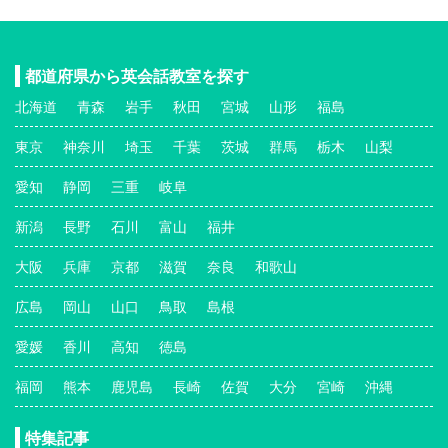
都道府県から英会話教室を探す
北海道
青森
岩手
秋田
宮城
山形
福島
東京
神奈川
埼玉
千葉
茨城
群馬
栃木
山梨
愛知
静岡
三重
岐阜
新潟
長野
石川
富山
福井
大阪
兵庫
京都
滋賀
奈良
和歌山
広島
岡山
山口
鳥取
島根
愛媛
香川
高知
徳島
福岡
熊本
鹿児島
長崎
佐賀
大分
宮崎
沖縄
特集記事