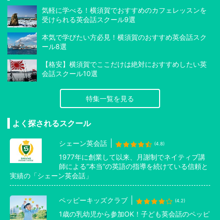
気軽に学べる！横須賀でおすすめのカフェレッスンを
受けられる英会話スクール9選
本気で学びたい方必見！横須賀のおすすめ英会話スク
ール8選
【格安】横須賀でここだけは絶対におすすめしたい英
会話スクール10選
特集一覧を見る
よく探されるスクール
シェーン英会話
(4.8)
1977年に創業して以来、月謝制でネイティブ講
師による”本当”の英語の指導を続けている信頼と
実績の「シェーン英会話」
ペッピーキッズクラブ
(4.2)
1歳の乳幼児から参加OK！子ども英会話のペッピ