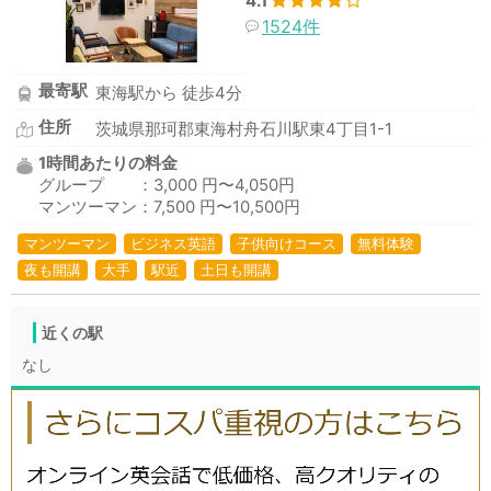
4.1
1524件
最寄駅
東海駅から 徒歩4分
住所
茨城県那珂郡東海村舟石川駅東4丁目1-1
1時間あたりの料金
グループ ：3,000 円〜4,050円
マンツーマン：7,500 円〜10,500円
マンツーマン
ビジネス英語
子供向けコース
無料体験
夜も開講
大手
駅近
土日も開講
近くの駅
なし