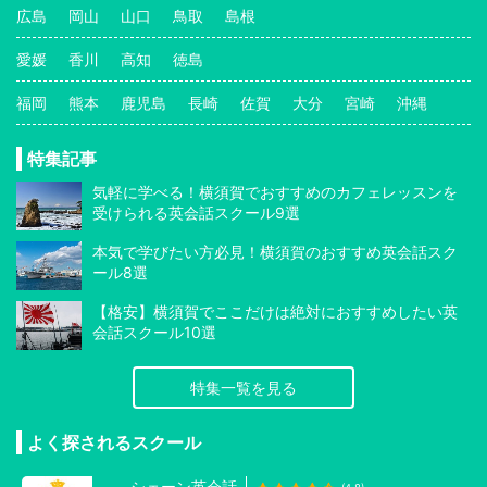
広島
岡山
山口
鳥取
島根
愛媛
香川
高知
徳島
福岡
熊本
鹿児島
長崎
佐賀
大分
宮崎
沖縄
特集記事
気軽に学べる！横須賀でおすすめのカフェレッスンを
受けられる英会話スクール9選
本気で学びたい方必見！横須賀のおすすめ英会話スク
ール8選
【格安】横須賀でここだけは絶対におすすめしたい英
会話スクール10選
特集一覧を見る
よく探されるスクール
シェーン英会話