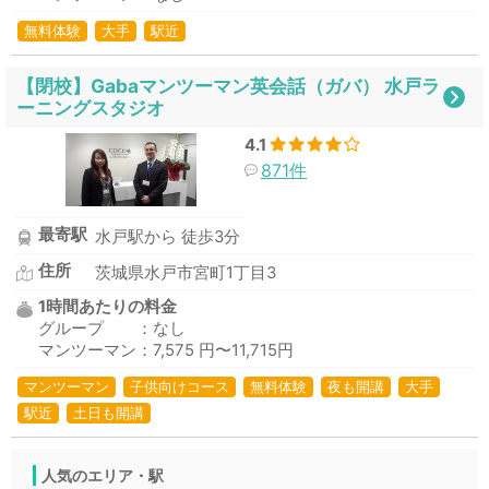
無料体験
大手
駅近
【閉校】Gabaマンツーマン英会話（ガバ） 水戸ラ
ーニングスタジオ
4.1
871件
最寄駅
水戸駅から 徒歩3分
住所
茨城県水戸市宮町1丁目3
1時間あたりの料金
グループ ：なし
マンツーマン：7,575 円〜11,715円
マンツーマン
子供向けコース
無料体験
夜も開講
大手
駅近
土日も開講
人気のエリア・駅