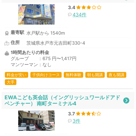
3.4
434件
最寄駅
水戸駅から 1540m
住所
茨城県水戸市元吉田町330-4
1時間あたりの料金
グループ ：675 円〜1,417円
マンツーマン：なし
料金が安い
子供向けコース
無料体験
朝も開講
夜も開講
大手
EWAこども英会話（イングリッシュワールドアド
ベンチャー） 南町ターミナル4
3.7
3件