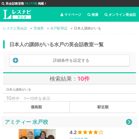
英会話教室数
19,117校
掲載！
マイページ
検索
オンライン英会話
レスナビ英会話
茨城県
水戸駅周辺
日本人講師がいる
日本人の講師がいる水戸の英会話教室一覧
詳細条件を設定する
検索結果：
10件
日本人講師がいる
10
件中
1〜10件を表示
価格順
駅近順
アミティー 水戸校
4.2