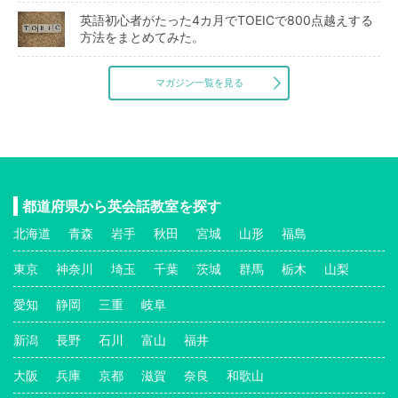
英語初心者がたった4カ月でTOEICで800点越えする
方法をまとめてみた。
マガジン一覧を見る
都道府県から英会話教室を探す
北海道
青森
岩手
秋田
宮城
山形
福島
東京
神奈川
埼玉
千葉
茨城
群馬
栃木
山梨
愛知
静岡
三重
岐阜
新潟
長野
石川
富山
福井
大阪
兵庫
京都
滋賀
奈良
和歌山