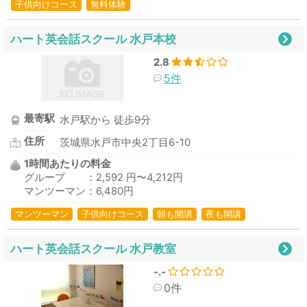
子供向けコース
無料体験
ハート英会話スクール 水戸本校
2.8
5件
最寄駅
水戸駅から 徒歩9分
住所
茨城県水戸市中央2丁目6-10
1時間あたりの料金
グループ ：2,592 円〜4,212円
マンツーマン：6,480円
マンツーマン
子供向けコース
朝も開講
夜も開講
ハート英会話スクール 水戸教室
-.-
0件