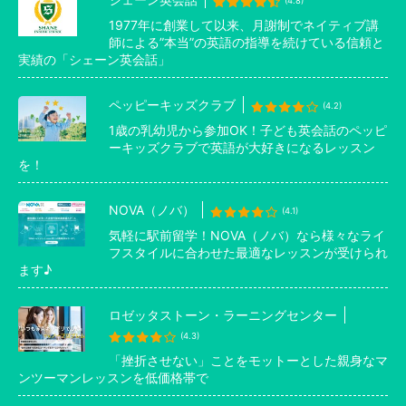
(4.8)
1977年に創業して以来、月謝制でネイティブ講
師による”本当”の英語の指導を続けている信頼と
実績の「シェーン英会話」
ペッピーキッズクラブ
(4.2)
1歳の乳幼児から参加OK！子ども英会話のペッピ
ーキッズクラブで英語が大好きになるレッスン
を！
NOVA（ノバ）
(4.1)
気軽に駅前留学！NOVA（ノバ）なら様々なライ
フスタイルに合わせた最適なレッスンが受けられ
ます♪
ロゼッタストーン・ラーニングセンター
(4.3)
「挫折させない」ことをモットーとした親身なマ
ンツーマンレッスンを低価格帯で