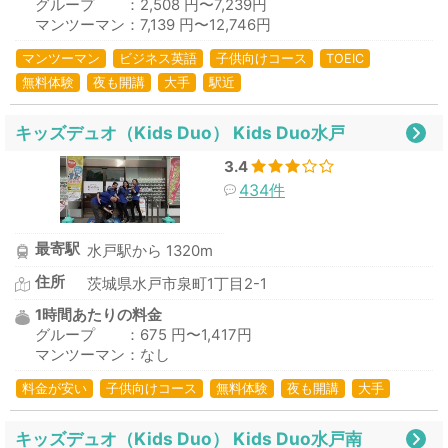
グループ ：2,508 円〜7,239円
マンツーマン：7,139 円〜12,746円
マンツーマン
ビジネス英語
子供向けコース
TOEIC
無料体験
夜も開講
大手
駅近
キッズデュオ（Kids Duo） Kids Duo水戸
3.4
434件
最寄駅
水戸駅から 1320m
住所
茨城県水戸市泉町1丁目2-1
1時間あたりの料金
グループ ：675 円〜1,417円
マンツーマン：なし
料金が安い
子供向けコース
無料体験
夜も開講
大手
キッズデュオ（Kids Duo） Kids Duo水戸南