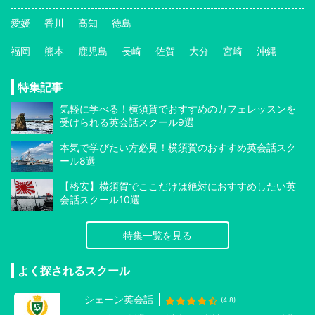
愛媛
香川
高知
徳島
福岡
熊本
鹿児島
長崎
佐賀
大分
宮崎
沖縄
特集記事
気軽に学べる！横須賀でおすすめのカフェレッスンを
受けられる英会話スクール9選
本気で学びたい方必見！横須賀のおすすめ英会話スク
ール8選
【格安】横須賀でここだけは絶対におすすめしたい英
会話スクール10選
特集一覧を見る
よく探されるスクール
シェーン英会話
(4.8)