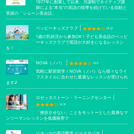
1977年に創業して以来、月謝制でネイティブ講
師による”本当”の英語の指導を続けている信頼と
実績の「シェーン英会話」
ペッピーキッズクラブ
(4.2)
1歳の乳幼児から参加OK！子ども英会話のペッピ
ーキッズクラブで英語が大好きになるレッスン
を！
NOVA（ノバ）
(4.1)
気軽に駅前留学！NOVA（ノバ）なら様々なライ
フスタイルに合わせた最適なレッスンが受けられ
ます♪
ロゼッタストーン・ラーニングセンター
(4.3)
「挫折させない」ことをモットーとした親身なマ
ンツーマンレッスンを低価格帯で
ベネッセの英語教室 ビースタジオ