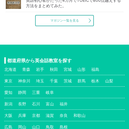
英語初心者がたった4カ月でTOEICで800点越えする
方法をまとめてみた。
マガジン一覧を見る
都道府県から英会話教室を探す
北海道
青森
岩手
秋田
宮城
山形
福島
東京
神奈川
埼玉
千葉
茨城
群馬
栃木
山梨
愛知
静岡
三重
岐阜
新潟
長野
石川
富山
福井
大阪
兵庫
京都
滋賀
奈良
和歌山
広島
岡山
山口
鳥取
島根