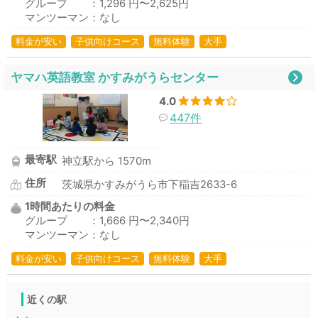
グループ ：1,296 円〜2,625円
マンツーマン：なし
料金が安い
子供向けコース
無料体験
大手
ヤマハ英語教室 かすみがうらセンター
4.0
447件
最寄駅
神立駅から 1570m
住所
茨城県かすみがうら市下稲吉2633-6
1時間あたりの料金
グループ ：1,666 円〜2,340円
マンツーマン：なし
料金が安い
子供向けコース
無料体験
大手
近くの駅