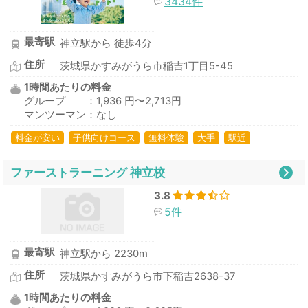
3434件
最寄駅
神立駅から 徒歩4分
住所
茨城県かすみがうら市稲吉1丁目5-45
1時間あたりの料金
グループ ：1,936 円〜2,713円
マンツーマン：なし
料金が安い
子供向けコース
無料体験
大手
駅近
ファーストラーニング 神立校
3.8
5件
最寄駅
神立駅から 2230m
住所
茨城県かすみがうら市下稲吉2638-37
1時間あたりの料金