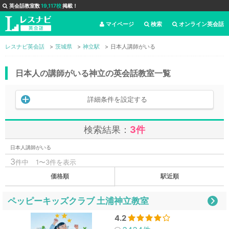
英会話教室数
19,117校
掲載！
マイページ
検索
オンライン英会話
レスナビ英会話
茨城県
神立駅
日本人講師がいる
日本人の講師がいる神立の英会話教室一覧
詳細条件を設定する
検索結果：
3件
日本人講師がいる
3
件中
1〜3件を表示
価格順
駅近順
ペッピーキッズクラブ 土浦神立教室
4.2