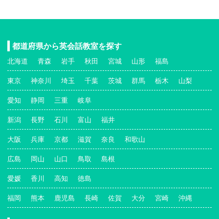
都道府県から英会話教室を探す
北海道
青森
岩手
秋田
宮城
山形
福島
東京
神奈川
埼玉
千葉
茨城
群馬
栃木
山梨
愛知
静岡
三重
岐阜
新潟
長野
石川
富山
福井
大阪
兵庫
京都
滋賀
奈良
和歌山
広島
岡山
山口
鳥取
島根
愛媛
香川
高知
徳島
福岡
熊本
鹿児島
長崎
佐賀
大分
宮崎
沖縄