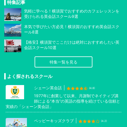
特集記事
気軽に学べる！横須賀でおすすめのカフェレッスンを
受けられる英会話スクール9選
本気で学びたい方必見！横須賀のおすすめ英会話スク
ール8選
【格安】横須賀でここだけは絶対におすすめしたい英
会話スクール10選
特集一覧を見る
よく探されるスクール
シェーン英会話
(4.8)
1977年に創業して以来、月謝制でネイティブ講
師による”本当”の英語の指導を続けている信頼と
実績の「シェーン英会話」
ペッピーキッズクラブ
(4.2)