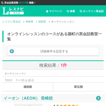
英会話教室数
19,117校
掲載！
マイページ
検索
オンライン英会話
レスナビ英会話
長崎県
築町駅
オンラインレッスン
オンラインレッスンのコースがある築町の英会話教室一
覧
詳細条件を設定する
検索結果：
1件
オンラインレッスン
1
件中
1〜1件を表示
価格順
駅近順
イーオン（AEON） 長崎校