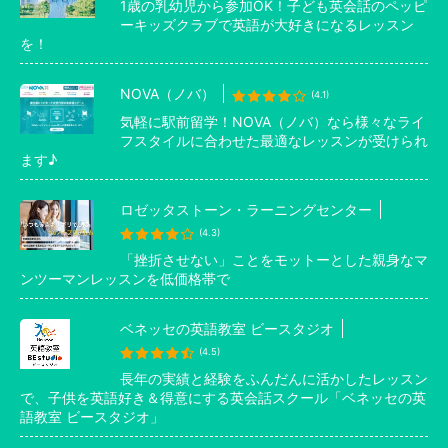
1歳の乳幼児から参加OK！子ども英会話のペッピ
ーキッズクラブで英語が大好きになるレッスン
を！
NOVA（ノバ）
(4.1)
気軽に駅前留学！NOVA（ノバ）なら様々なライ
フスタイルに合わせた最適なレッスンが受けられ
ます♪
ロゼッタストーン・ラーニングセンター
(4.3)
「挫折させない」ことをモットーとした親身なマ
ンツーマンレッスンを低価格帯で
ベネッセの英語教室 ビースタジオ
(4.5)
長年の実績と経験をふんだんに活かしたレッスン
で、子供を英語好き＆得意にする英会話スクール「ベネッセの英
語教室 ビースタジオ」