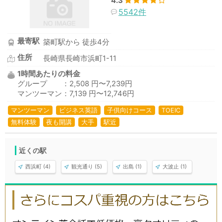
4.3
5542件
最寄駅
築町駅から 徒歩4分
住所
長崎県長崎市浜町1-11
1時間あたりの料金
グループ ：2,508 円〜7,239円
マンツーマン：7,139 円〜12,746円
マンツーマン
ビジネス英語
子供向けコース
TOEIC
無料体験
夜も開講
大手
駅近
近くの駅
西浜町 (4)
観光通り (5)
出島 (1)
大波止 (1)