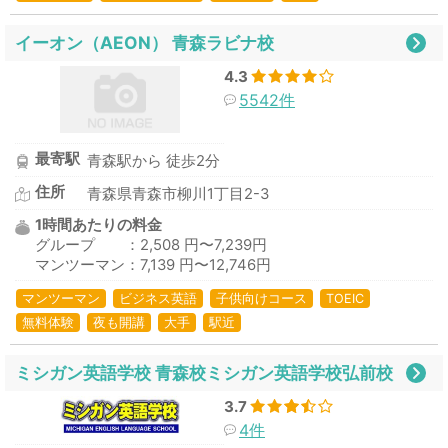
イーオン（AEON） 青森ラビナ校
4.3
5542件
最寄駅
青森駅から 徒歩2分
住所
青森県青森市柳川1丁目2-3
1時間あたりの料金
グループ ：2,508 円〜7,239円
マンツーマン：7,139 円〜12,746円
マンツーマン
ビジネス英語
子供向けコース
TOEIC
無料体験
夜も開講
大手
駅近
ミシガン英語学校 青森校ミシガン英語学校弘前校
3.7
4件