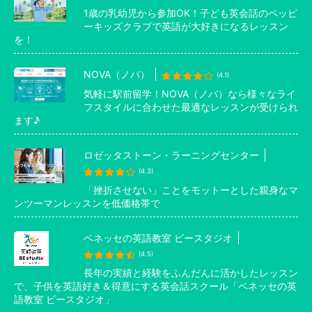
1歳の乳幼児から参加OK！子ども英会話のペッピ
ーキッズクラブで英語が大好きになるレッスン
を！
NOVA（ノバ）
(4.1)
気軽に駅前留学！NOVA（ノバ）なら様々なライ
フスタイルに合わせた最適なレッスンが受けられ
ます♪
ロゼッタストーン・ラーニングセンター
(4.3)
「挫折させない」ことをモットーとした親身なマ
ンツーマンレッスンを低価格帯で
ベネッセの英語教室 ビースタジオ
(4.5)
長年の実績と経験をふんだんに活かしたレッスン
で、子供を英語好き＆得意にする英会話スクール「ベネッセの英
語教室 ビースタジオ」