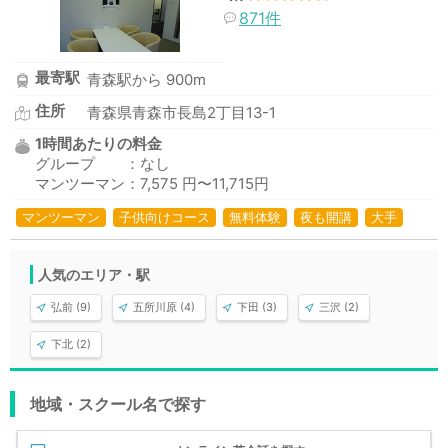
871件
最寄駅
青森駅から 900m
住所
青森県青森市長島2丁目13-1
1時間あたりの料金
グループ ：なし
マンツーマン：7,575 円〜11,715円
マンツーマン
子供向けコース
無料体験
夜も開講
大手
人気のエリア・駅
弘前 (9)
五所川原 (4)
下田 (3)
三沢 (2)
下北 (2)
地域・スクール名で探す