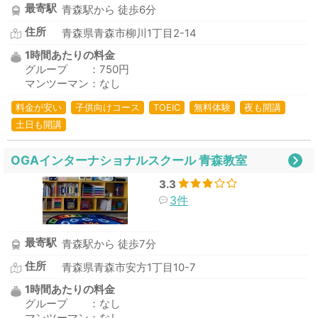
最寄駅
青森駅から 徒歩6分
住所
青森県青森市柳川1丁目2-14
1時間あたりの料金
グループ ：750円
マンツーマン：なし
料金が安い
子供向けコース
TOEIC
無料体験
夜も開講
土日も開講
OGAインターナショナルスクール 青森教室
3.3
3件
最寄駅
青森駅から 徒歩7分
住所
青森県青森市安方1丁目10-7
1時間あたりの料金
グループ ：なし
マンツーマン：なし