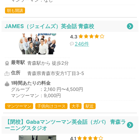
朝も開講
JAMES（ジェイムズ）英会話 青森校
4.3
246件
最寄駅
青森駅から 徒歩2分
住所
青森県青森市安方1丁目3-5
1時間あたりの料金
グループ ：2,160 円〜4,500円
マンツーマン：9,000円
マンツーマン
子供向けコース
大手
駅近
【閉校】Gabaマンツーマン英会話（ガバ） 青森ラ
ーニングスタジオ
4.1