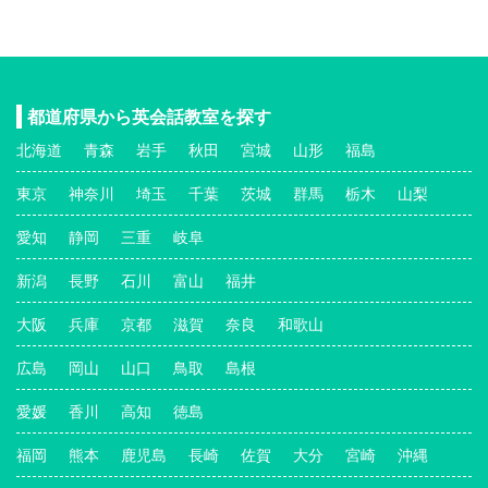
都道府県から英会話教室を探す
北海道
青森
岩手
秋田
宮城
山形
福島
東京
神奈川
埼玉
千葉
茨城
群馬
栃木
山梨
愛知
静岡
三重
岐阜
新潟
長野
石川
富山
福井
大阪
兵庫
京都
滋賀
奈良
和歌山
広島
岡山
山口
鳥取
島根
愛媛
香川
高知
徳島
福岡
熊本
鹿児島
長崎
佐賀
大分
宮崎
沖縄