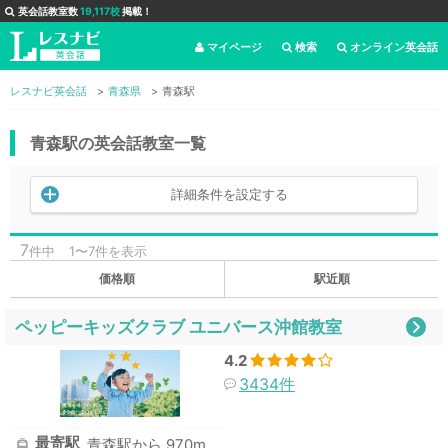
英会話教室数
19,117校
掲載！
マイページ
検索
オンライン英会話
レスナビ英会話
青森県
青森駅
青森駅の英会話教室一覧
詳細条件を設定する
7
件中
1〜7件を表示
価格順
駅近順
ペッピーキッズクラブ ユニバース沖館教室
4.2
3434件
最寄駅
青森駅から 970m