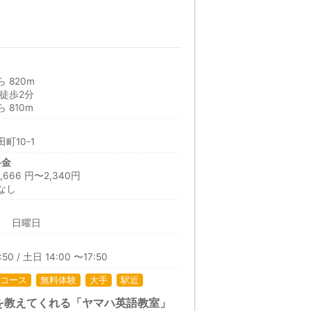
 820m
徒歩2分
 810m
町10-1
料金
66 円〜2,340円
なし
日 日曜日
50 / 土日 14:00 〜17:50
コース
無料体験
大手
駅近
を教えてくれる「ヤマハ英語教室」