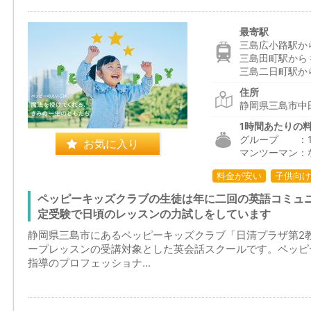
最寄駅
三島広小路駅から
三島田町駅から 
三島二日町駅から
住所
静岡県三島市中田
1時間あたりの
グループ ：1,9
お気に入り
マンツーマン：
料金が安い
子供向け
ペッピーキッズクラブの生徒は年に二回の英語コミュ
定受験で日頃のレッスンの力試しをしています
静岡県三島市にあるペッピーキッズクラブ「日清プラザ第2
ープレッスンの受講対象とした英会話スクールです。ペッピ
指導のプロフェッショナ...