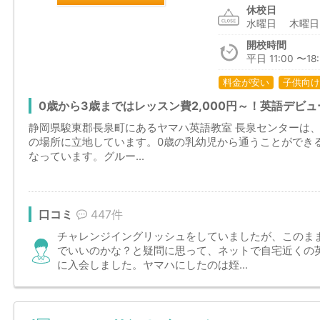
休校日
水曜日 木曜
開校時間
平日 11:00 〜18
料金が安い
子供向け
0歳から3歳まではレッスン費2,000円～！英語デビ
静岡県駿東郡長泉町にあるヤマハ英語教室 長泉センターは、
の場所に立地しています。0歳の乳幼児から通うことができ
なっています。グルー...
口コミ
447件
チャレンジイングリッシュをしていましたが、このまま
でいいのかな？と疑問に思って、ネットで自宅近くの
に入会しました。ヤマハにしたのは姪...