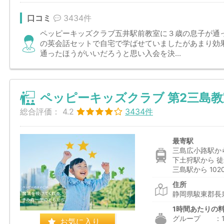
口コミ
3434件
ペッピーキッズクラブ五井駅前教室に３歳の息子が通
の英会話セットで自宅で学ばせていましたがあまり効
通ったほうがいいだろうと思い入会を決...
ペッピーキッズクラブ 第2三島教
総合評価：
4.2
3434件
最寄駅
三島広小路駅から
下土狩駅から 徒
三島駅から 102
住所
静岡県駿東郡長泉
1時間あたりの
グループ ：1,9
お気に入り