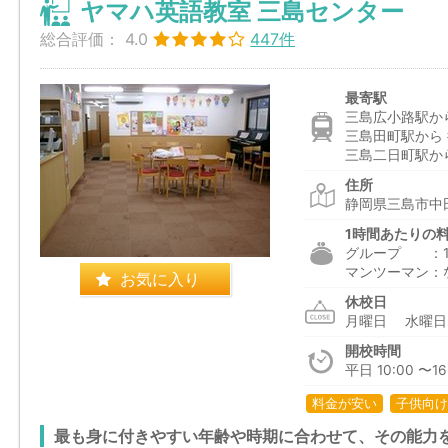
ヤマハ英語教室 三島センター
総合評価：
4.0
447件
最寄駅
三島広小路駅から
三島田町駅から 
三島二日町駅から
住所
静岡県三島市中田
1時間あたりの
グループ ：1,6
マンツーマン：
お気に入り
休校日
月曜日 水曜
開校時間
平日 10:00 〜16:
料金が安い
子供向け
最も身に付きやすい年齢や時期に合わせて、その能力