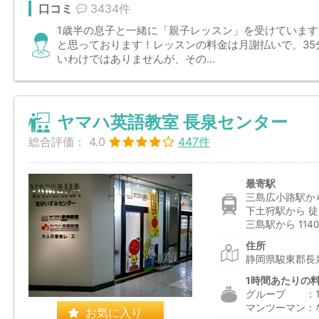
口コミ
3434件
1歳半の息子と一緒に「親子レッスン」を受けていま
と思っております！レッスンの料金は月謝払いで、35
いわけではありませんが、その...
ヤマハ英語教室 長泉センター
総合評価：
4.0
447件
最寄駅
三島広小路駅から
下土狩駅から 徒
三島駅から 114
住所
静岡県駿東郡長泉
1時間あたりの
グループ ：1,6
マンツーマン：
お気に入り