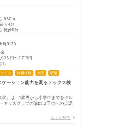
 960m
徒歩4分
 徒歩9分
町9-30
料金
36 円〜2,713円
なし
コース
無料体験
大手
駅近
ニケーション能力を測るテックス検
教室」は、1歳児から小学生までをグル
ーキッズクラブの講師は子供への英語
もっと見る