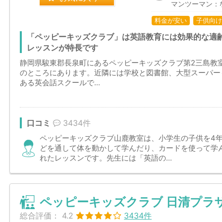
マンツーマン：
料金が安い
子供向け
「ペッピーキッズクラブ」は英語教育には効果的な適
レッスンが特長です
静岡県駿東郡長泉町にあるペッピーキッズクラブ第2三島教室
のところにあります。近隣には学校と図書館、大型スーパー
ある英会話スクールで...
口コミ
3434件
ペッピーキッズクラブ山鹿教室は、小学生の子供を4
どを通して体を動かして学んだり、カードを使って学
れたレッスンです。先生には「英語の...
ペッピーキッズクラブ 日清プラ
総合評価：
4.2
3434件