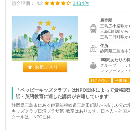
総合評価：
4.2
3434件
最寄駅
三島広小路駅から
三島田町駅から 
三島二日町駅から
住所
静岡県三島市中田
1時間あたりの
グループ ：1,9
お気に入り
マンツーマン：
料金が安い
子供向け
「ペッピーキッズクラブ」はNPO団体によって資格認
話・英語教育に適した講師が在籍しています
静岡県三島市にある伊豆箱根鉄道三島田町駅から徒歩6分の
キッズクラブ日清プラザ第1教室はあります。日本人＋外国
クールは、NPO団体...