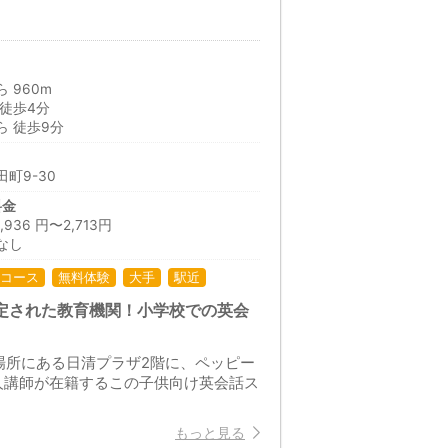
 960m
徒歩4分
 徒歩9分
町9-30
料金
36 円〜2,713円
なし
コース
無料体験
大手
駅近
定された教育機関！小学校での英会
場所にある日清プラザ2階に、ペッピー
人講師が在籍するこの子供向け英会話ス
もっと見る