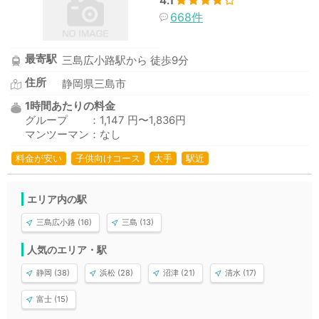
4.1
668件
最寄駅
三島広小路駅から 徒歩9分
住所
静岡県三島市
1時間あたりの料金
グループ ：1,147 円〜1,836円
マンツーマン：なし
料金が安い
子供向けコース
大手
駅近
エリア内の駅
三島広小路 (16)
三島 (13)
人気のエリア・駅
静岡 (38)
浜松 (28)
沼津 (21)
清水 (17)
富士 (15)