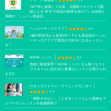
1977年に創業して以来、月謝制でネイティブ講
師による”本当”の英語の指導を続けている信頼と
実績の「シェーン英会話」
ペッピーキッズクラブ
(4.2)
1歳の乳幼児から参加OK！子ども英会話のペッピ
ーキッズクラブで英語が大好きになるレッスン
を！
NOVA（ノバ）
(4.1)
気軽に駅前留学！NOVA（ノバ）なら様々なライ
フスタイルに合わせた最適なレッスンが受けられ
ます♪
ロゼッタストーン・ラーニングセンター
(4.3)
「挫折させない」ことをモットーとした親身なマ
ンツーマンレッスンを低価格帯で