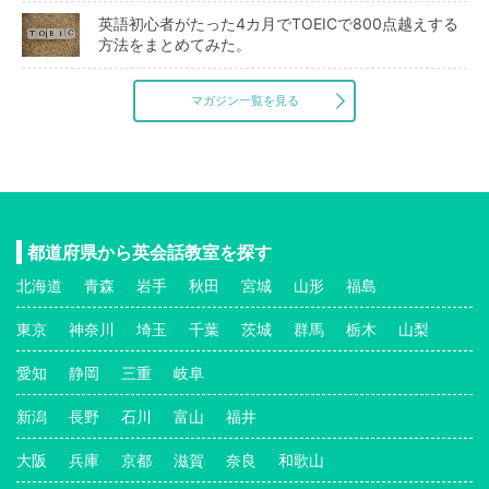
英語初心者がたった4カ月でTOEICで800点越えする
方法をまとめてみた。
マガジン一覧を見る
都道府県から英会話教室を探す
北海道
青森
岩手
秋田
宮城
山形
福島
東京
神奈川
埼玉
千葉
茨城
群馬
栃木
山梨
愛知
静岡
三重
岐阜
新潟
長野
石川
富山
福井
大阪
兵庫
京都
滋賀
奈良
和歌山