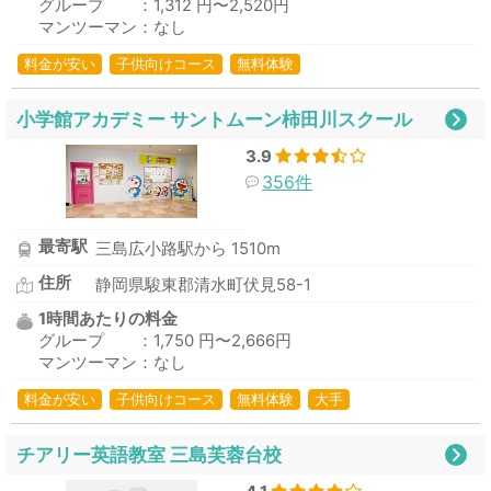
グループ ：1,312 円〜2,520円
マンツーマン：なし
料金が安い
子供向けコース
無料体験
小学館アカデミー サントムーン柿田川スクール
3.9
356件
最寄駅
三島広小路駅から 1510m
住所
静岡県駿東郡清水町伏見58-1
1時間あたりの料金
グループ ：1,750 円〜2,666円
マンツーマン：なし
料金が安い
子供向けコース
無料体験
大手
チアリー英語教室 三島芙蓉台校