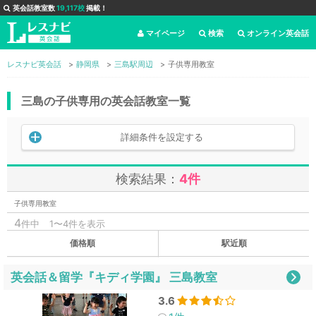
英会話教室数
19,117校
掲載！
マイページ
検索
オンライン英会話
レスナビ英会話
静岡県
三島駅周辺
子供専用教室
三島の子供専用の英会話教室一覧
詳細条件を設定する
検索結果：
4件
子供専用教室
4
件中
1〜4件を表示
価格順
駅近順
英会話＆留学『キディ学園』 三島教室
3.6