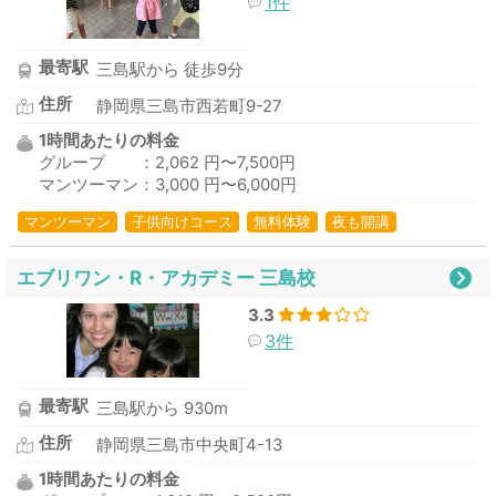
1件
最寄駅
三島駅から 徒歩9分
住所
静岡県三島市西若町9-27
1時間あたりの料金
グループ ：2,062 円〜7,500円
マンツーマン：3,000 円〜6,000円
マンツーマン
子供向けコース
無料体験
夜も開講
エブリワン・R・アカデミー 三島校
3.3
3件
最寄駅
三島駅から 930m
住所
静岡県三島市中央町4-13
1時間あたりの料金