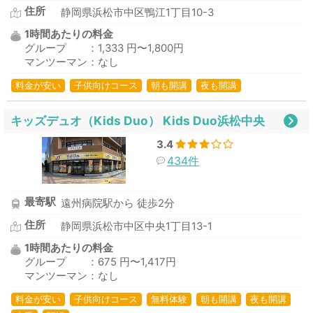
住所
静岡県浜松市中区鴨江1丁目10-3
1時間あたりの料金
グループ ：1,333 円〜1,800円
マンツーマン：なし
料金が安い
子供向けコース
朝も開講
夜も開講
キッズデュオ（Kids Duo） Kids Duo浜松中央
3.4
434件
最寄駅
遠州病院駅から 徒歩2分
住所
静岡県浜松市中区中央1丁目13-1
1時間あたりの料金
グループ ：675 円〜1,417円
マンツーマン：なし
料金が安い
子供向けコース
無料体験
朝も開講
夜も開講