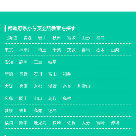
都道府県から英会話教室を探す
北海道
青森
岩手
秋田
宮城
山形
福島
東京
神奈川
埼玉
千葉
茨城
群馬
栃木
山梨
愛知
静岡
三重
岐阜
新潟
長野
石川
富山
福井
大阪
兵庫
京都
滋賀
奈良
和歌山
広島
岡山
山口
鳥取
島根
愛媛
香川
高知
徳島
福岡
熊本
鹿児島
長崎
佐賀
大分
宮崎
沖縄