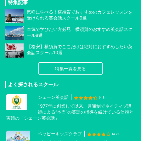
特集記事
気軽に学べる！横須賀でおすすめのカフェレッスンを
受けられる英会話スクール9選
本気で学びたい方必見！横須賀のおすすめ英会話スク
ール8選
【格安】横須賀でここだけは絶対におすすめしたい英
会話スクール10選
特集一覧を見る
よく探されるスクール
シェーン英会話
(4.8)
1977年に創業して以来、月謝制でネイティブ講
師による”本当”の英語の指導を続けている信頼と
実績の「シェーン英会話」
ペッピーキッズクラブ
(4.2)