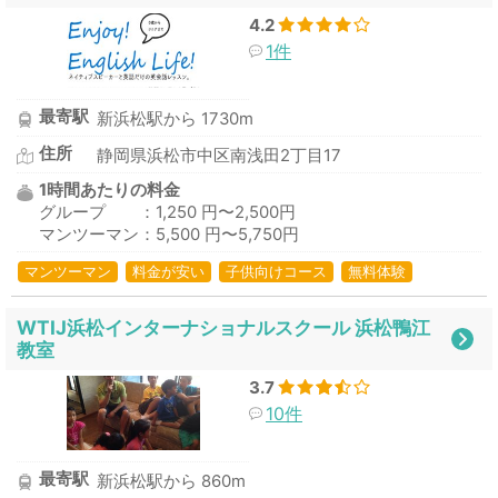
4.2
1件
最寄駅
新浜松駅から 1730m
住所
静岡県浜松市中区南浅田2丁目17
1時間あたりの料金
グループ ：1,250 円〜2,500円
マンツーマン：5,500 円〜5,750円
マンツーマン
料金が安い
子供向けコース
無料体験
WTIJ浜松インターナショナルスクール 浜松鴨江
教室
3.7
10件
最寄駅
新浜松駅から 860m