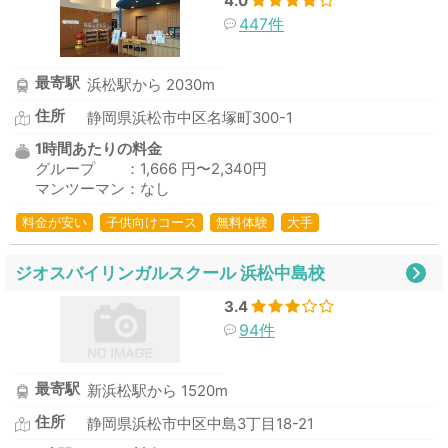
4.0
447件
最寄駅
浜松駅から 2030m
住所
静岡県浜松市中区名塚町300-1
1時間あたりの料金
グループ ：1,666 円〜2,340円
マンツーマン：なし
料金が安い
子供向けコース
無料体験
大手
ジオスバイリンガルスクール 浜松中島校
3.4
94件
最寄駅
新浜松駅から 1520m
住所
静岡県浜松市中区中島3丁目18-21