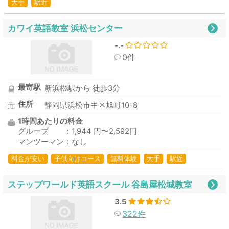
大手
駅近
カワイ英語教室 浜松センター
-.-
0件
最寄駅
新浜松駅から 徒歩3分
住所
静岡県浜松市中区旭町10-8
1時間あたりの料金
グループ ：1,944 円〜2,592円
マンツーマン：なし
料金が安い
子供向けコース
無料体験
大手
駅近
ステップワールド英語スクール 谷島屋松城教室
3.5
322件