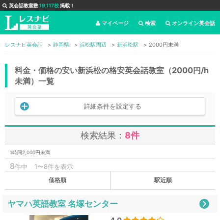
英会話教室数
19,117校
掲載！
マイページ
検索
オンライン英会話
レスナビ英会話
静岡県
浜松駅周辺
新浜松駅
2000円未満
料金・価格の安い新浜松の格安英会話教室（2000円/h
未満）一覧
詳細条件を設定する
検索結果：
8件
1時間2,000円未満
8
件中
1〜8件を表示
価格順
駅近順
ヤマハ英語教室 名塚センター