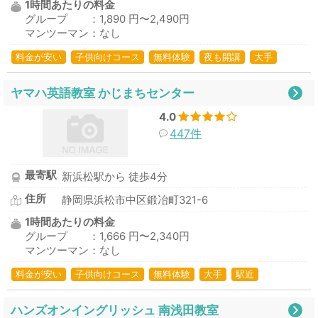
1時間あたりの料金
グループ ：1,890 円〜2,490円
マンツーマン：なし
料金が安い
子供向けコース
無料体験
夜も開講
大手
ヤマハ英語教室 かじまちセンター
4.0
447件
最寄駅
新浜松駅から 徒歩4分
住所
静岡県浜松市中区鍛冶町321-6
1時間あたりの料金
グループ ：1,666 円〜2,340円
マンツーマン：なし
料金が安い
子供向けコース
無料体験
大手
駅近
ハンズオンイングリッシュ 南浅田教室