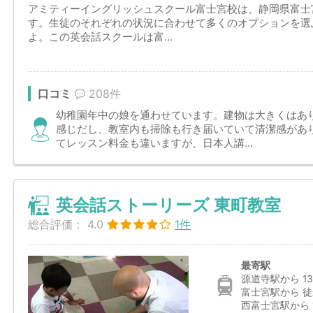
アミティーイングリッシュスクール富士宮校は、静岡県富士
す。生徒のそれぞれの状況に合わせて多くのオプションを選
よ。この英会話スクールは富...
口コミ
208件
幼稚園年中の娘を通わせています。建物は大きくはあ
感じだし、教室内も掃除も行き届いていて清潔感があ
てレッスン料金も違いますが、日本人講...
英会話ストーリーズ 東町教室
総合評価：
4.0
1件
最寄駅
源道寺駅から 13
富士宮駅から 徒
西富士宮駅から 1