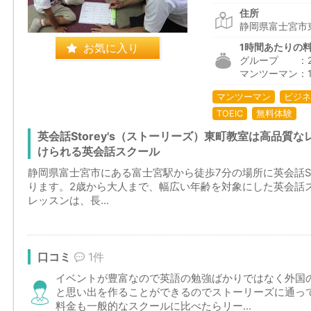
住所
静岡県富士宮市東
お気に入り
1時間あたりの
グループ ：2,0
マンツーマン：1,
マンツーマン
ビジネ
TOEIC
無料体験
英会話Storey's（ストーリーズ）東町教室は高品質
けられる英会話スクール
静岡県富士宮市にある富士宮駅から徒歩7分の場所に英会話Sto
ります。2歳から大人まで、幅広い年齢を対象にした英会話
レッスンは、長...
口コミ
1件
イベントが豊富なので英語の勉強ばかりではなく外国
と思い出を作ることができるのでストーリーズに通っ
料金も一般的なスクールに比べたらリー...