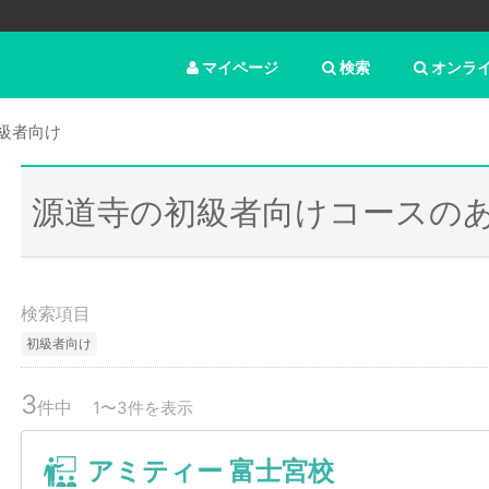
マイページ
検索
オンラ
級者向け
源道寺の初級者向けコースの
検索項目
初級者向け
3
件中
1〜3件を表示
アミティー 富士宮校