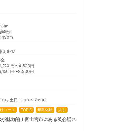
20m
歩6分
490m
町6-17
料金
20 円〜4,800円
150 円〜9,900円
日
00 / 土日 11:00 〜20:00
けコース
TOEIC
無料体験
大手
のが魅力的！富士宮市にある英会話ス