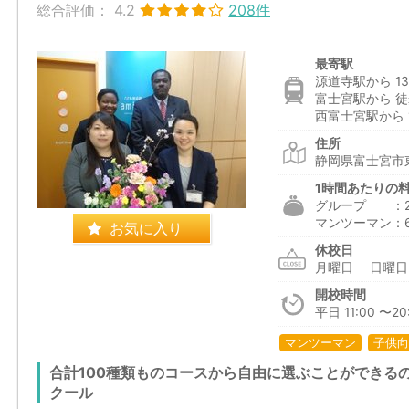
総合評価：
4.2
208件
最寄駅
源道寺駅から 13
富士宮駅から 徒
西富士宮駅から 1
住所
静岡県富士宮市東
1時間あたりの
グループ ：2,2
マンツーマン：6,
お気に入り
休校日
月曜日 日曜
開校時間
平日 11:00 〜20:
マンツーマン
子供向
合計100種類ものコースから自由に選ぶことができる
クール