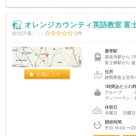
オレンジカウンティ英語教室 富
総合評価：
-.-
0件
最寄駅
源道寺駅から 11
富士根駅から 徒
住所
お気に入り
静岡県富士宮市小泉
1時間あたりの
グループ ：2,3
マンツーマン：6
休校日
月曜日 日曜
開校時間
平日 15:00 〜22: