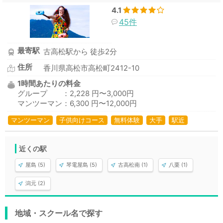
4.1
45件
最寄駅
古高松駅から 徒歩2分
住所
香川県高松市高松町2412-10
1時間あたりの料金
グループ ：2,228 円〜3,000円
マンツーマン：6,300 円〜12,000円
マンツーマン
子供向けコース
無料体験
大手
駅近
近くの駅
屋島 (5)
琴電屋島 (5)
古高松南 (1)
八栗 (1)
潟元 (2)
地域・スクール名で探す