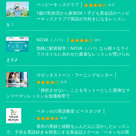
ペッピーキッズクラブ
(4.2)
1歳の乳幼児から参加OK！子ども英会話のペッピ
ーキッズクラブで英語が大好きになるレッスン
を！
NOVA（ノバ）
(4.1)
気軽に駅前留学！NOVA（ノバ）なら様々なライ
フスタイルに合わせた最適なレッスンが受けられ
ます♪
ロゼッタストーン・ラーニングセンター
(4.3)
「挫折させない」ことをモットーとした親身なマ
ンツーマンレッスンを低価格帯で
ベネッセの英語教室 ビースタジオ
(4.5)
長年の実績と経験をふんだんに活かしたレッスン
で、子供を英語好き＆得意にする英会話スクール「ベネッセの英