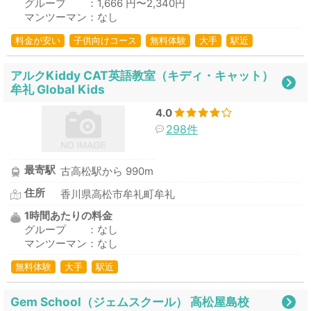
グループ ：1,666 円〜2,340円
マンツーマン：なし
料金が安い
子供向けコース
無料体験
大手
駅近
アルクKiddy CAT英語教室（キディ・キャット）
牟礼 Global Kids
4.0
298件
最寄駅
古高松駅から 990m
住所
香川県高松市牟礼町牟礼
1時間あたりの料金
グループ ：なし
マンツーマン：なし
無料体験
大手
駅近
Gem School（ジェムスクール） 高松屋島校