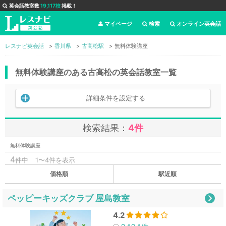
英会話教室数
19,117校
掲載！
マイページ
検索
オンライン英会話
レスナビ英会話
香川県
古高松駅
無料体験講座
無料体験講座のある古高松の英会話教室一覧
詳細条件を設定する
検索結果：
4件
無料体験講座
4
件中
1〜4件を表示
価格順
駅近順
ペッピーキッズクラブ 屋島教室
4.2