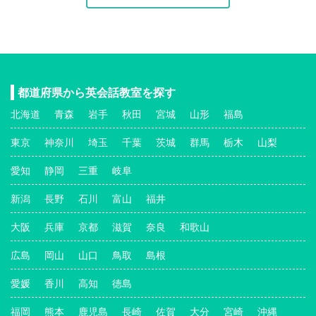
都道府県から英会話教室を探す
北海道
青森
岩手
秋田
宮城
山形
福島
東京
神奈川
埼玉
千葉
茨城
群馬
栃木
山梨
愛知
静岡
三重
岐阜
新潟
長野
石川
富山
福井
大阪
兵庫
京都
滋賀
奈良
和歌山
広島
岡山
山口
鳥取
島根
愛媛
香川
高知
徳島
福岡
熊本
鹿児島
長崎
佐賀
大分
宮崎
沖縄