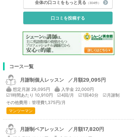
全体の口コミをもっと見る
（304件）
口コミを投稿する
コース一覧
月謝制個人レッスン
／月額29,095円
想定月謝 29,095円
入学金 22,000円
☑1時間あたり 10,910円
☑4回/月
☑1回40分
☑月謝制
その他費用：管理費1,375円/月
マンツーマン
月謝制ペアレッスン
／月額17,820円