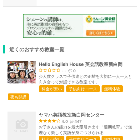
近くのおすすめ教室一覧
Hello English House 英会話教室新白岡
-.-
0
少人数クラスで子供達との距離を大切に一人一人と
向き合って対話できる教室です。
料金が安い
子供向けコース
無料体験
夜も開講
ヤマハ英語教室新白岡センター
4.0
447
お子さんの能力を最大限引き出す「適期教育」で無
理なく楽しく英語が身につけられる
料金が安い
子供向けコース
無料体験