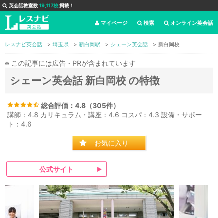
英会話教室数
19,117校
掲載！
マイページ
検索
オンライン英会話
レスナビ英会話
埼玉県
新白岡駅
シェーン英会話
新白岡校
※ この記事には広告・PRが含まれています
シェーン英会話 新白岡校 の特徴
総合評価：
4.8
（
305
件）
講師：4.8 カリキュラム・講座：4.6 コスパ：4.3 設備・サポー
ト：4.6
お気に入り
公式サイト