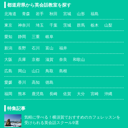
都道府県から英会話教室を探す
北海道
青森
岩手
秋田
宮城
山形
福島
東京
神奈川
埼玉
千葉
茨城
群馬
栃木
山梨
愛知
静岡
三重
岐阜
新潟
長野
石川
富山
福井
大阪
兵庫
京都
滋賀
奈良
和歌山
広島
岡山
山口
鳥取
島根
愛媛
香川
高知
徳島
福岡
熊本
鹿児島
長崎
佐賀
大分
宮崎
沖縄
特集記事
気軽に学べる！横須賀でおすすめのカフェレッスンを
受けられる英会話スクール9選