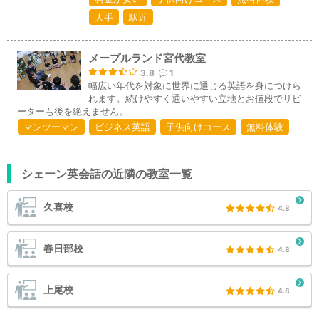
大手
駅近
メープルランド宮代教室
3.8
1
幅広い年代を対象に世界に通じる英語を身につけら
れます。続けやすく通いやすい立地とお値段でリピ
ーターも後を絶えません。
マンツーマン
ビジネス英語
子供向けコース
無料体験
シェーン英会話の近隣の教室一覧
久喜校
4.8
春日部校
4.8
上尾校
4.8