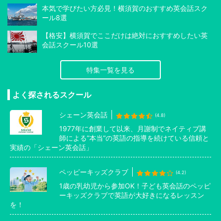
本気で学びたい方必見！横須賀のおすすめ英会話スク
ール8選
【格安】横須賀でここだけは絶対におすすめしたい英
会話スクール10選
特集一覧を見る
よく探されるスクール
シェーン英会話
(4.8)
1977年に創業して以来、月謝制でネイティブ講
師による”本当”の英語の指導を続けている信頼と
実績の「シェーン英会話」
ペッピーキッズクラブ
(4.2)
1歳の乳幼児から参加OK！子ども英会話のペッピ
ーキッズクラブで英語が大好きになるレッスン
を！