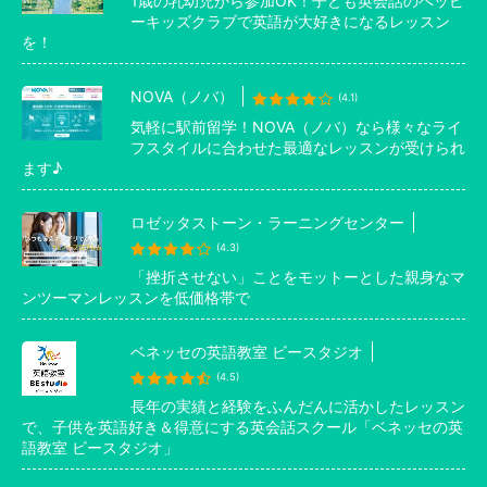
1歳の乳幼児から参加OK！子ども英会話のペッピ
ーキッズクラブで英語が大好きになるレッスン
を！
NOVA（ノバ）
(4.1)
気軽に駅前留学！NOVA（ノバ）なら様々なライ
フスタイルに合わせた最適なレッスンが受けられ
ます♪
ロゼッタストーン・ラーニングセンター
(4.3)
「挫折させない」ことをモットーとした親身なマ
ンツーマンレッスンを低価格帯で
ベネッセの英語教室 ビースタジオ
(4.5)
長年の実績と経験をふんだんに活かしたレッスン
で、子供を英語好き＆得意にする英会話スクール「ベネッセの英
語教室 ビースタジオ」