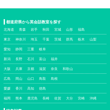
都道府県から英会話教室を探す
北海道
青森
岩手
秋田
宮城
山形
福島
東京
神奈川
埼玉
千葉
茨城
群馬
栃木
山梨
愛知
静岡
三重
岐阜
新潟
長野
石川
富山
福井
大阪
兵庫
京都
滋賀
奈良
和歌山
広島
岡山
山口
鳥取
島根
愛媛
香川
高知
徳島
福岡
熊本
鹿児島
長崎
佐賀
大分
宮崎
沖縄