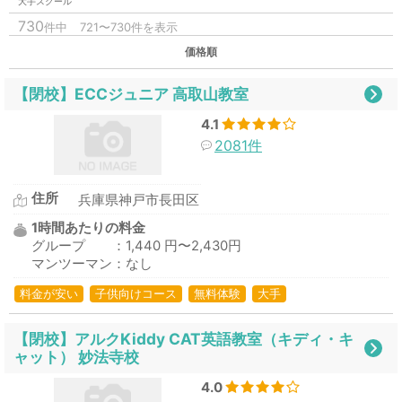
大手スクール
730
件中
721〜730件を表示
価格順
【閉校】ECCジュニア 高取山教室
4.1
2081件
住所
兵庫県神戸市長田区
1時間あたりの料金
グループ ：1,440 円〜2,430円
マンツーマン：なし
料金が安い
子供向けコース
無料体験
大手
【閉校】アルクKiddy CAT英語教室（キディ・キ
ャット） 妙法寺校
4.0