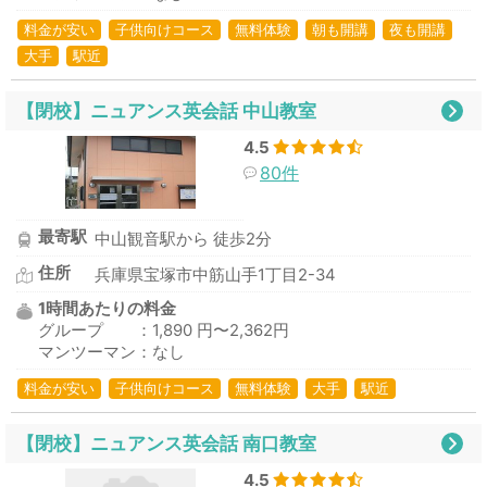
料金が安い
子供向けコース
無料体験
朝も開講
夜も開講
大手
駅近
【閉校】ニュアンス英会話 中山教室
4.5
80件
最寄駅
中山観音駅から 徒歩2分
住所
兵庫県宝塚市中筋山手1丁目2-34
1時間あたりの料金
グループ ：1,890 円〜2,362円
マンツーマン：なし
料金が安い
子供向けコース
無料体験
大手
駅近
【閉校】ニュアンス英会話 南口教室
4.5