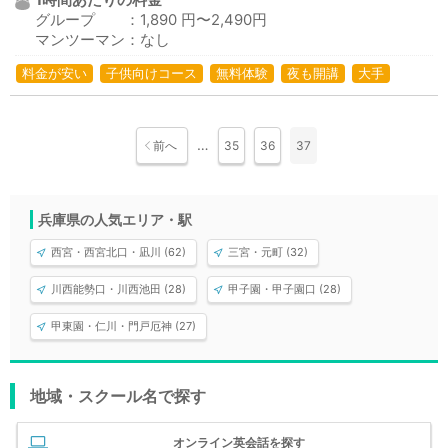
1時間あたりの料金
グループ ：1,890 円〜2,490円
マンツーマン：なし
料金が安い
子供向けコース
無料体験
夜も開講
大手
…
前へ
35
36
37
兵庫県の人気エリア・駅
西宮・西宮北口・凪川 (62)
三宮・元町 (32)
川西能勢口・川西池田 (28)
甲子園・甲子園口 (28)
甲東園・仁川・門戸厄神 (27)
地域・スクール名で探す
オンライン英会話を探す