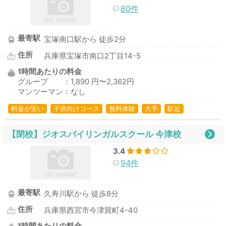
80件
最寄駅
宝塚南口駅から 徒歩2分
住所
兵庫県宝塚市南口2丁目14-5
1時間あたりの料金
グループ ：1,890 円〜2,362円
マンツーマン：なし
料金が安い
子供向けコース
無料体験
大手
駅近
【閉校】ジオスバイリンガルスクール 今津校
3.4
94件
最寄駅
久寿川駅から 徒歩8分
住所
兵庫県西宮市今津巽町4-40