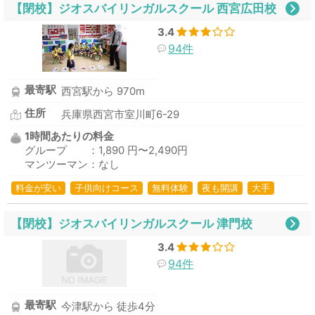
【閉校】ジオスバイリンガルスクール 西宮広田校
3.4
94件
最寄駅
西宮駅から 970m
住所
兵庫県西宮市室川町6-29
1時間あたりの料金
グループ ：1,890 円〜2,490円
マンツーマン：なし
料金が安い
子供向けコース
無料体験
夜も開講
大手
【閉校】ジオスバイリンガルスクール 津門校
3.4
94件
最寄駅
今津駅から 徒歩4分