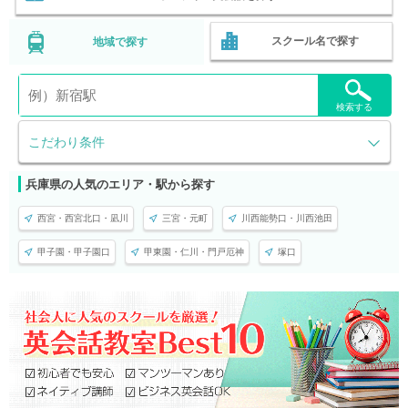
スクール名で探す
地域で探す
検索する
こだわり条件
兵庫県の人気のエリア・駅から探す
西宮・西宮北口・凪川
三宮・元町
川西能勢口・川西池田
甲子園・甲子園口
甲東園・仁川・門戸厄神
塚口