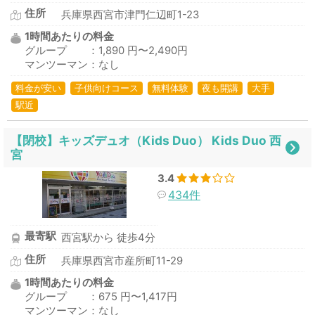
住所
兵庫県西宮市津門仁辺町1-23
1時間あたりの料金
グループ ：1,890 円〜2,490円
マンツーマン：なし
料金が安い
子供向けコース
無料体験
夜も開講
大手
駅近
【閉校】キッズデュオ（Kids Duo） Kids Duo 西
宮
3.4
434件
最寄駅
西宮駅から 徒歩4分
住所
兵庫県西宮市産所町11-29
1時間あたりの料金
グループ ：675 円〜1,417円
マンツーマン：なし