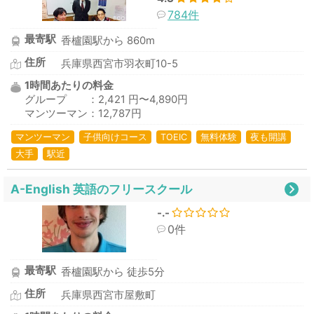
784件
最寄駅
香櫨園駅から 860m
住所
兵庫県西宮市羽衣町10-5
1時間あたりの料金
グループ ：2,421 円〜4,890円
マンツーマン：12,787円
マンツーマン
子供向けコース
TOEIC
無料体験
夜も開講
大手
駅近
A-English 英語のフリースクール
-.-
0件
最寄駅
香櫨園駅から 徒歩5分
住所
兵庫県西宮市屋敷町