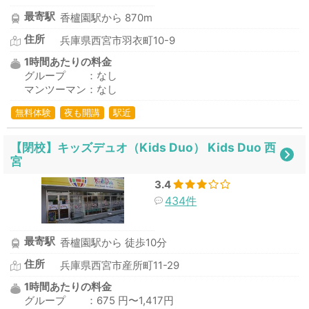
最寄駅
香櫨園駅から 870m
住所
兵庫県西宮市羽衣町10-9
1時間あたりの料金
グループ ：なし
マンツーマン：なし
無料体験
夜も開講
駅近
【閉校】キッズデュオ（Kids Duo） Kids Duo 西
宮
3.4
434件
最寄駅
香櫨園駅から 徒歩10分
住所
兵庫県西宮市産所町11-29
1時間あたりの料金
グループ ：675 円〜1,417円