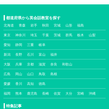
都道府県から英会話教室を探す
北海道
青森
岩手
秋田
宮城
山形
福島
東京
神奈川
埼玉
千葉
茨城
群馬
栃木
山梨
愛知
静岡
三重
岐阜
新潟
長野
石川
富山
福井
大阪
兵庫
京都
滋賀
奈良
和歌山
広島
岡山
山口
鳥取
島根
愛媛
香川
高知
徳島
福岡
熊本
鹿児島
長崎
佐賀
大分
宮崎
沖縄
特集記事