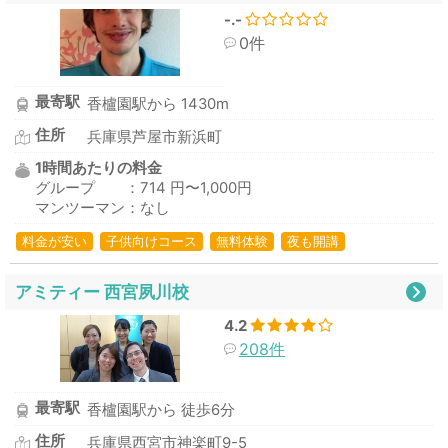
-.-
0件
最寄駅
香櫨園駅から 1430m
住所
兵庫県芦屋市新浜町
1時間あたりの料金
グループ ：714 円〜1,000円
マンツーマン：なし
料金が安い
子供向けコース
無料体験
夜も開講
アミティー 西宮夙川校
4.2
208件
最寄駅
香櫨園駅から 徒歩6分
住所
兵庫県西宮市神楽町9-5