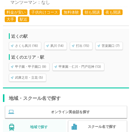
マンツーマン：なし
料金が安い
子供向けコース
無料体験
朝も開講
夜も開講
大手
駅近
近くの駅
さくら夙川 (16)
夙川 (14)
打出 (15)
苦楽園口 (7)
近くのエリア・駅
甲子園・甲子園口 (9)
甲東園・仁川・門戸厄神 (13)
武庫之荘・立花 (5)
地域・スクール名で探す
オンライン英会話を探す
スクール名で探す
地域で探す