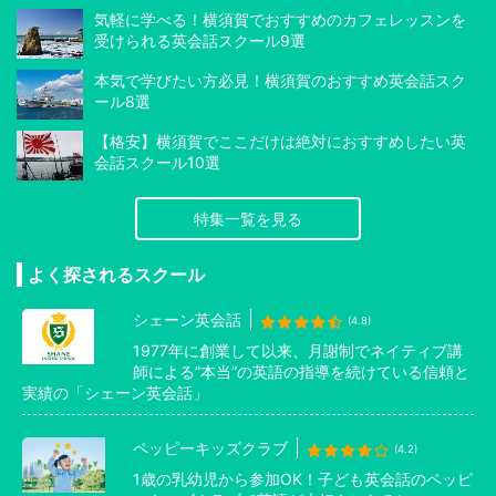
気軽に学べる！横須賀でおすすめのカフェレッスンを
受けられる英会話スクール9選
本気で学びたい方必見！横須賀のおすすめ英会話スク
ール8選
【格安】横須賀でここだけは絶対におすすめしたい英
会話スクール10選
特集一覧を見る
よく探されるスクール
シェーン英会話
(4.8)
1977年に創業して以来、月謝制でネイティブ講
師による”本当”の英語の指導を続けている信頼と
実績の「シェーン英会話」
ペッピーキッズクラブ
(4.2)
1歳の乳幼児から参加OK！子ども英会話のペッピ