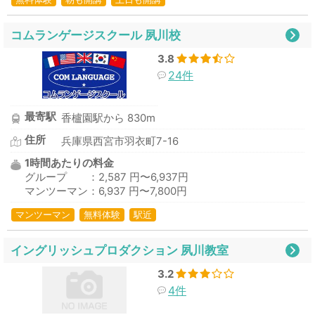
コムランゲージスクール 夙川校
3.8
24件
最寄駅
香櫨園駅から 830m
住所
兵庫県西宮市羽衣町7-16
1時間あたりの料金
グループ ：2,587 円〜6,937円
マンツーマン：6,937 円〜7,800円
マンツーマン
無料体験
駅近
イングリッシュプロダクション 夙川教室
3.2
4件