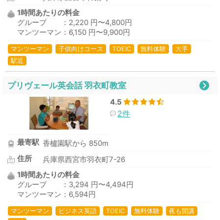
1時間あたりの料金
グループ ：2,220 円〜4,800円
マンツーマン：6,150 円〜9,900円
マンツーマン
子供向けコース
TOEIC
無料体験
大手
駅近
プリヴェール英会話 羽衣町教室
4.5
2件
最寄駅
香櫨園駅から 850m
住所
兵庫県西宮市羽衣町7-26
1時間あたりの料金
グループ ：3,294 円〜4,494円
マンツーマン：6,594円
マンツーマン
ビジネス英語
TOEIC
無料体験
夜も開講