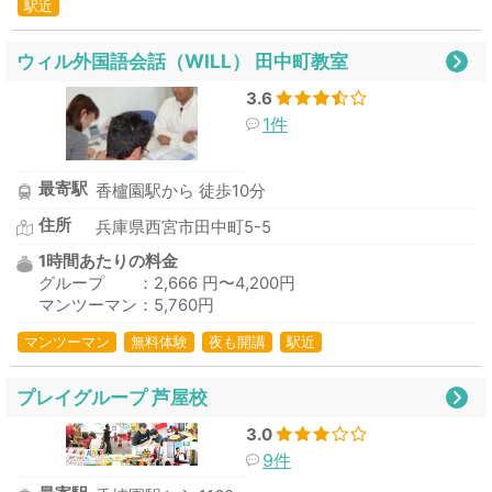
駅近
ウィル外国語会話（WILL） 田中町教室
3.6
1件
最寄駅
香櫨園駅から 徒歩10分
住所
兵庫県西宮市田中町5-5
1時間あたりの料金
グループ ：2,666 円〜4,200円
マンツーマン：5,760円
マンツーマン
無料体験
夜も開講
駅近
プレイグループ 芦屋校
3.0
9件