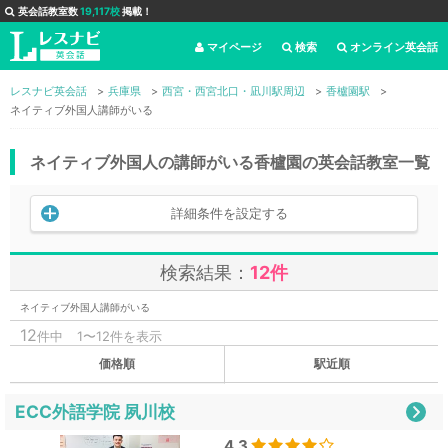
英会話教室数
19,117校
掲載！
マイページ
検索
オンライン英会話
レスナビ英会話
兵庫県
西宮・西宮北口・凪川駅周辺
香櫨園駅
ネイティブ外国人講師がいる
ネイティブ外国人の講師がいる香櫨園の英会話教室一覧
詳細条件を設定する
検索結果：
12件
ネイティブ外国人講師がいる
12
件中
1〜12件を表示
価格順
駅近順
ECC外語学院 夙川校
4.3