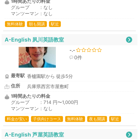
1時間あたりの料金
グループ ：なし
マンツーマン：なし
無料体験
朝も開講
駅近
A-English 夙川英語教室
-.-
0件
最寄駅
香櫨園駅から 徒歩5分
住所
兵庫県西宮市屋敷町
1時間あたりの料金
グループ ：714 円〜1,000円
マンツーマン：なし
料金が安い
子供向けコース
無料体験
夜も開講
駅近
A-English 芦屋英語教室