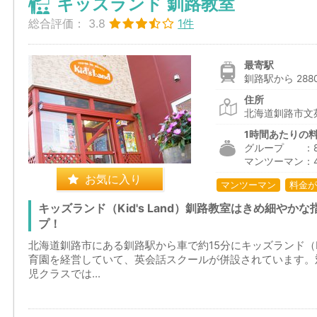
キッズランド 釧路教室
総合評価：
3.8
1件
最寄駅
釧路駅から 288
住所
北海道釧路市文苑1
1時間あたりの
グループ ：833
マンツーマン：4
お気に入り
マンツーマン
料金が
キッズランド（Kid's Land）釧路教室はきめ細や
プ！
北海道釧路市にある釧路駅から車で約15分にキッズランド（Ki
育園を経営していて、英会話スクールが併設されています。
児クラスでは...