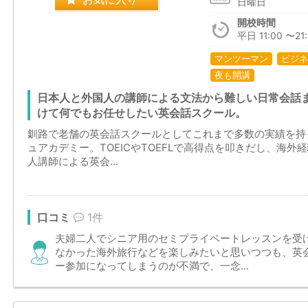
日曜日
開校時間
平日 11:00 〜21:
マンツーマン
ビジネ
夜も開講
日本人と外国人の講師による文法から難しい日常会話
けて何でもお任せしたい英会話スクール。
釧路で老舗の英会話スクールとしてこれまで多数の実績を持
ュアカデミー。TOEICやTOEFLで高得点を叩きだし、海
人講師による英会...
口コミ
1件
夫婦二人でシニア用のセミプライベートレッスンを受
なかった海外旅行などを楽しみたいと思いつつも、英
ー参加になってしまうのが不満で、一念...