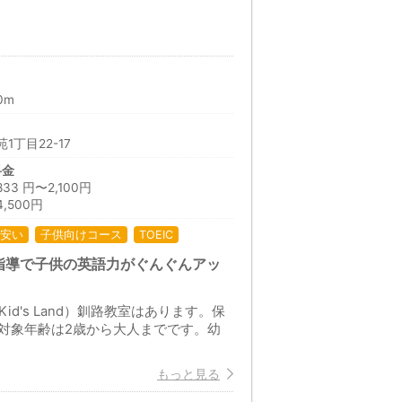
0m
丁目22-17
料金
 円〜2,100円
,500円
安い
子供向けコース
TOEIC
かな指導で子供の英語力がぐんぐんアッ
d's Land）釧路教室はあります。保
対象年齢は2歳から大人までです。幼
もっと見る