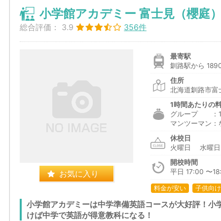
小学館アカデミー 富士見（櫻庭
総合評価：
3.9
356件
最寄駅
釧路駅から 189
住所
北海道釧路市富
1時間あたりの
グループ ：1,7
マンツーマン：
休校日
火曜日 水曜
開校時間
平日 17:00 〜18
お気に入り
料金が安い
子供向け
小学館アカデミーは中学準備英語コースが大好評！小
けば中学で英語が得意教科になる！