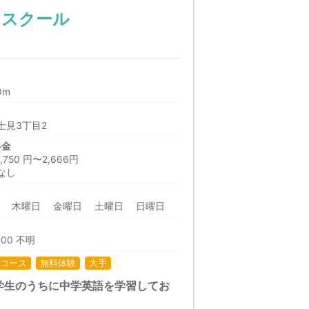
）スクール
0m
士見3丁目2
料金
50 円〜2,666円
なし
日 木曜日 金曜日 土曜日 日曜日
:00 不明
コース
無料体験
大手
学生のうちに中学英語を学習してお