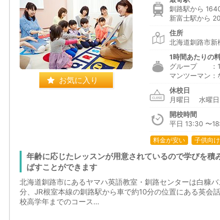
釧路駅から 164
新富士駅から 20
住所
北海道釧路市新橋
1時間あたりの
グループ ：1,6
マンツーマン：
お気に入り
休校日
月曜日 水曜
開校時間
平日 13:30 〜18:
料金が安い
子供向け
年齢に応じたレッスンが用意されているので学びを積
ばすことができます
北海道釧路市にあるヤマハ英語教室・釧路センターは白糠バ
分、JR根室本線の釧路駅から車で約10分の位置にある英会
校高学年までのコース...