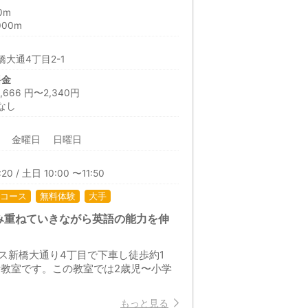
0m
00m
大通4丁目2-1
料金
66 円〜2,340円
なし
日 金曜日 日曜日
20 / 土日 10:00 〜11:50
コース
無料体験
大手
み重ねていきながら英語の能力を伸
ス新橋大通り4丁目で下車し徒歩約1
話教室です。この教室では2歳児〜小学
もっと見る