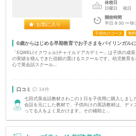
休校日
日曜日 祝
開校時間
平日 9:30 〜18:
お気に入り
子供向けコース
無料
0歳からはじめる早期教育でお子さまをバイリンガル
「EQWEL(イクウェル)チャイルドアカデミー」は子供の成
の実績を積んできた信頼の置けるスクールです。幼児教育を
心で英会話スクール...
口コミ
34件
七田式英会話教材さわこの１日を子供用に購入しまし
会話を元にした教材で、子供向けの英語教材は、ディ
ってる人をよく見かけます。その補助と...