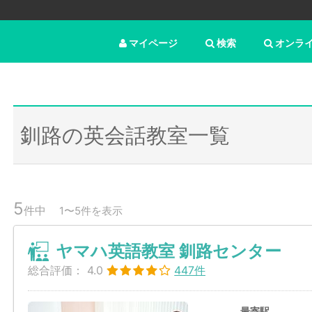
マイページ
検索
オンラ
釧路の英会話教室一覧
5
件中
1〜5件を表示
ヤマハ英語教室 釧路センター
総合評価：
4.0
447件
最寄駅