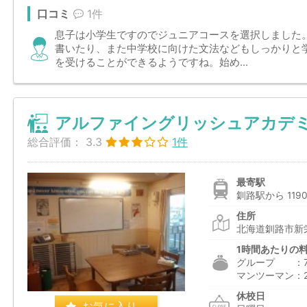
口コミ
1件
息子は小学生ですのでジュニアコースを選択しました
書いたり、また中学校に向けた文法などもしっかりと
を受けることができるようですね。始め...
アルファイングリッシュアカデミ
総合評価：
3.3
1件
最寄駅
釧路駅から 119
住所
北海道釧路市新栄
1時間あたりの
グループ ：750
マンツーマン：2,
休校日
お気に入り