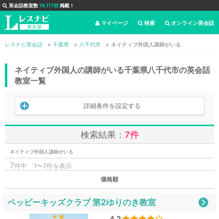
英会話教室数
19,117校
掲載！
マイページ
検索
オンライン英会話
レスナビ英会話
千葉県
八千代市
ネイティブ外国人講師がいる
ネイティブ外国人の講師がいる千葉県八千代市の英会話
教室一覧
詳細条件を設定する
検索結果：
7件
ネイティブ外国人講師がいる
7
件中
1〜7件を表示
価格順
ペッピーキッズクラブ 第2ゆりのき教室
4.2