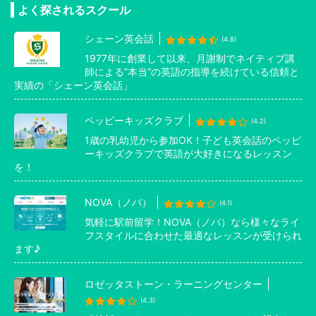
よく探されるスクール
シェーン英会話
(4.8)
1977年に創業して以来、月謝制でネイティブ講
師による”本当”の英語の指導を続けている信頼と
実績の「シェーン英会話」
ペッピーキッズクラブ
(4.2)
1歳の乳幼児から参加OK！子ども英会話のペッピ
ーキッズクラブで英語が大好きになるレッスン
を！
NOVA（ノバ）
(4.1)
気軽に駅前留学！NOVA（ノバ）なら様々なライ
フスタイルに合わせた最適なレッスンが受けられ
ます♪
ロゼッタストーン・ラーニングセンター
(4.3)