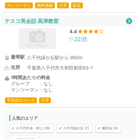
マンツーマン
無料体験
大手
駅近
テスコ英会話 高津教室
4.4
201件
最寄駅
八千代緑が丘駅から 950m
住所
千葉県八千代市大和田新田63-1
1時間あたりの料金
グループ ：なし
マンツーマン：なし
子供向けコース
大手
人気のエリア
八千代中央・村上 (16)
八千代緑が丘 (7)
勝田台 (5)