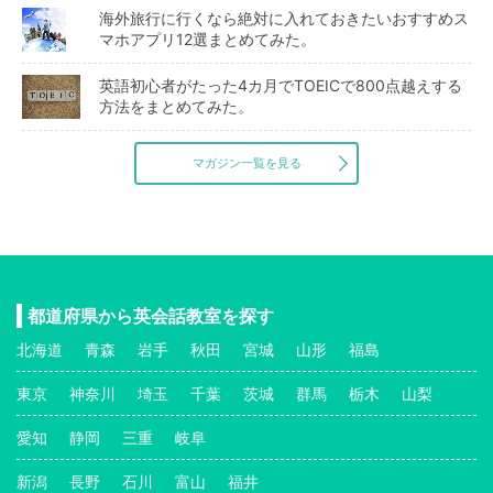
海外旅行に行くなら絶対に入れておきたいおすすめス
マホアプリ12選まとめてみた。
英語初心者がたった4カ月でTOEICで800点越えする
方法をまとめてみた。
マガジン一覧を見る
都道府県から英会話教室を探す
北海道
青森
岩手
秋田
宮城
山形
福島
東京
神奈川
埼玉
千葉
茨城
群馬
栃木
山梨
愛知
静岡
三重
岐阜
新潟
長野
石川
富山
福井