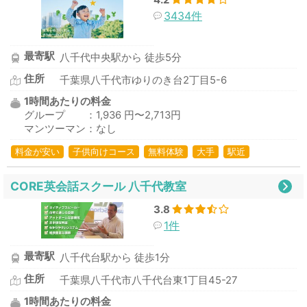
3434件
最寄駅
八千代中央駅から 徒歩5分
住所
千葉県八千代市ゆりのき台2丁目5-6
1時間あたりの料金
グループ ：1,936 円〜2,713円
マンツーマン：なし
料金が安い
子供向けコース
無料体験
大手
駅近
CORE英会話スクール 八千代教室
3.8
1件
最寄駅
八千代台駅から 徒歩1分
住所
千葉県八千代市八千代台東1丁目45-27
1時間あたりの料金