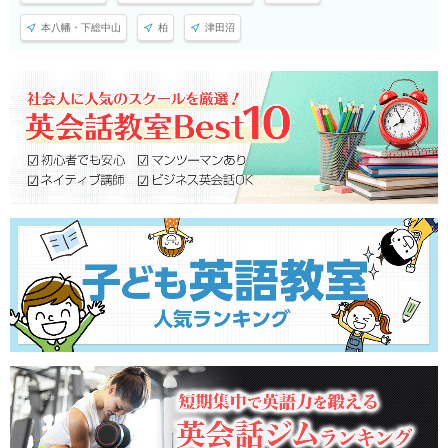
本八幡・下総中山
柏
津田沼