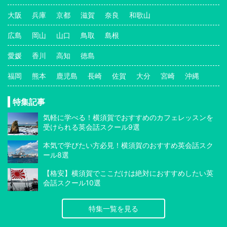
大阪
兵庫
京都
滋賀
奈良
和歌山
広島
岡山
山口
鳥取
島根
愛媛
香川
高知
徳島
福岡
熊本
鹿児島
長崎
佐賀
大分
宮崎
沖縄
特集記事
気軽に学べる！横須賀でおすすめのカフェレッスンを
受けられる英会話スクール9選
本気で学びたい方必見！横須賀のおすすめ英会話スク
ール8選
【格安】横須賀でここだけは絶対におすすめしたい英
会話スクール10選
特集一覧を見る