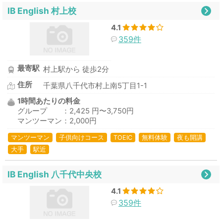
IB English 村上校
4.1
359件
最寄駅
村上駅から 徒歩2分
住所
千葉県八千代市村上南5丁目1-1
1時間あたりの料金
グループ ：2,425 円〜3,750円
マンツーマン：2,000円
マンツーマン
子供向けコース
TOEIC
無料体験
夜も開講
大手
駅近
IB English 八千代中央校
4.1
359件