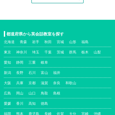
都道府県から英会話教室を探す
北海道
青森
岩手
秋田
宮城
山形
福島
東京
神奈川
埼玉
千葉
茨城
群馬
栃木
山梨
愛知
静岡
三重
岐阜
新潟
長野
石川
富山
福井
大阪
兵庫
京都
滋賀
奈良
和歌山
広島
岡山
山口
鳥取
島根
愛媛
香川
高知
徳島
福岡
熊本
鹿児島
長崎
佐賀
大分
宮崎
沖縄