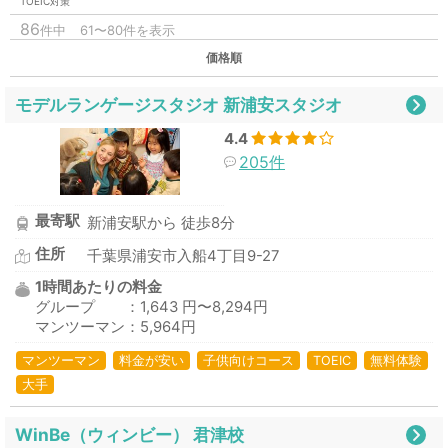
TOEIC対策
86
件中
61〜80件を表示
価格順
モデルランゲージスタジオ 新浦安スタジオ
4.4
205件
最寄駅
新浦安駅から 徒歩8分
住所
千葉県浦安市入船4丁目9-27
1時間あたりの料金
グループ ：1,643 円〜8,294円
マンツーマン：5,964円
マンツーマン
料金が安い
子供向けコース
TOEIC
無料体験
大手
WinBe（ウィンビー） 君津校