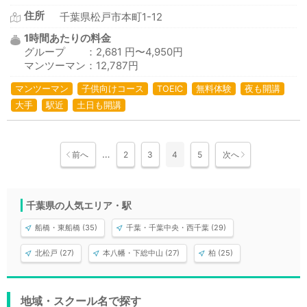
住所
千葉県松戸市本町1-12
1時間あたりの料金
グループ ：2,681 円〜4,950円
マンツーマン：12,787円
マンツーマン
子供向けコース
TOEIC
無料体験
夜も開講
大手
駅近
土日も開講
…
前へ
2
3
4
5
次へ
千葉県の人気エリア・駅
船橋・東船橋 (35)
千葉・千葉中央・西千葉 (29)
北松戸 (27)
本八幡・下総中山 (27)
柏 (25)
地域・スクール名で探す