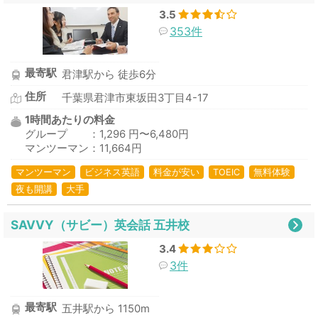
3.5
353件
最寄駅
君津駅から 徒歩6分
住所
千葉県君津市東坂田3丁目4-17
1時間あたりの料金
グループ ：1,296 円〜6,480円
マンツーマン：11,664円
マンツーマン
ビジネス英語
料金が安い
TOEIC
無料体験
夜も開講
大手
SAVVY（サビー）英会話 五井校
3.4
3件
最寄駅
五井駅から 1150m