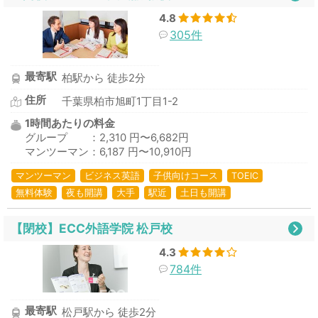
4.8
305件
最寄駅
柏駅から 徒歩2分
住所
千葉県柏市旭町1丁目1-2
1時間あたりの料金
グループ ：2,310 円〜6,682円
マンツーマン：6,187 円〜10,910円
マンツーマン
ビジネス英語
子供向けコース
TOEIC
無料体験
夜も開講
大手
駅近
土日も開講
【閉校】ECC外語学院 松戸校
4.3
784件
最寄駅
松戸駅から 徒歩2分