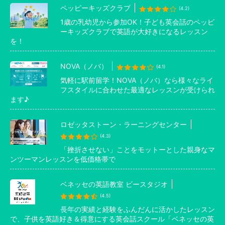
ペッピーキッズクラブ
(4.2)
1歳の乳幼児から参加OK！子ども英会話のペッピ
ーキッズクラブで英語が大好きになるレッスン
を！
NOVA（ノバ）
(4.1)
気軽に駅前留学！NOVA（ノバ）なら様々なライ
フスタイルに合わせた最適なレッスンが受けられ
ます♪
ロゼッタストーン・ラーニングセンター
(4.3)
「挫折させない」ことをモットーとした親身なマ
ンツーマンレッスンを低価格帯で
ベネッセの英語教室 ビースタジオ
(4.5)
長年の実績と経験をふんだんに活かしたレッスン
で、子供を英語好き＆得意にする英会話スクール「ベネッセの英