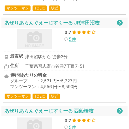
マンツーマン
TOEIC
駅近
あぜりあらんぐえーじすくーる JR津田沼校
3.7
5件
最寄駅
津田沼駅から 徒歩3分
住所
千葉県習志野市谷津7丁目7-51
1時間あたりの料金
グループ ：2,531 円〜5,727円
マンツーマン：4,556 円〜8,590円
マンツーマン
TOEIC
駅近
あぜりあらんぐえーじすくーる 西船橋校
3.7
5件