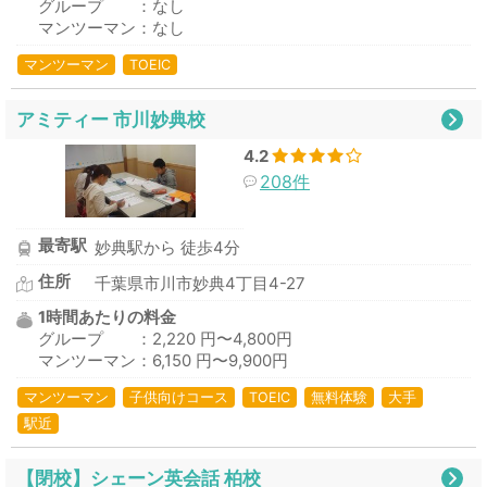
グループ ：なし
マンツーマン：なし
マンツーマン
TOEIC
アミティー 市川妙典校
4.2
208件
最寄駅
妙典駅から 徒歩4分
住所
千葉県市川市妙典4丁目4-27
1時間あたりの料金
グループ ：2,220 円〜4,800円
マンツーマン：6,150 円〜9,900円
マンツーマン
子供向けコース
TOEIC
無料体験
大手
駅近
【閉校】シェーン英会話 柏校