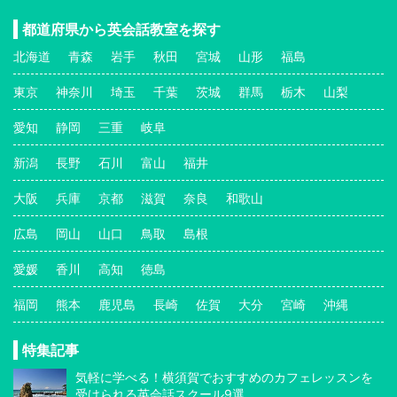
都道府県から英会話教室を探す
北海道
青森
岩手
秋田
宮城
山形
福島
東京
神奈川
埼玉
千葉
茨城
群馬
栃木
山梨
愛知
静岡
三重
岐阜
新潟
長野
石川
富山
福井
大阪
兵庫
京都
滋賀
奈良
和歌山
広島
岡山
山口
鳥取
島根
愛媛
香川
高知
徳島
福岡
熊本
鹿児島
長崎
佐賀
大分
宮崎
沖縄
特集記事
気軽に学べる！横須賀でおすすめのカフェレッスンを
受けられる英会話スクール9選