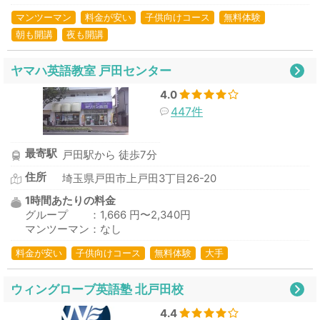
マンツーマン
料金が安い
子供向けコース
無料体験
朝も開講
夜も開講
ヤマハ英語教室 戸田センター
4.0
447件
最寄駅
戸田駅から 徒歩7分
住所
埼玉県戸田市上戸田3丁目26-20
1時間あたりの料金
グループ ：1,666 円〜2,340円
マンツーマン：なし
料金が安い
子供向けコース
無料体験
大手
ウィングローブ英語塾 北戸田校
4.4