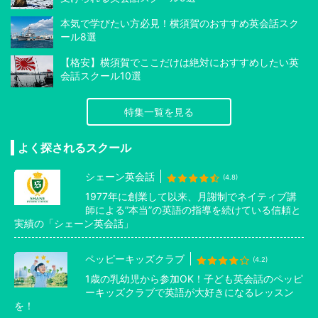
本気で学びたい方必見！横須賀のおすすめ英会話スク
ール8選
【格安】横須賀でここだけは絶対におすすめしたい英
会話スクール10選
特集一覧を見る
よく探されるスクール
シェーン英会話
(4.8)
1977年に創業して以来、月謝制でネイティブ講
師による”本当”の英語の指導を続けている信頼と
実績の「シェーン英会話」
ペッピーキッズクラブ
(4.2)
1歳の乳幼児から参加OK！子ども英会話のペッピ
ーキッズクラブで英語が大好きになるレッスン
を！