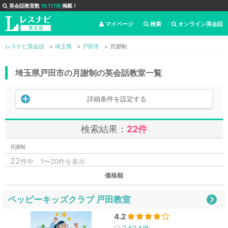
英会話教室数
19,117校
掲載！
マイページ
検索
オンライン英会話
レスナビ英会話
埼玉県
戸田市
月謝制
埼玉県戸田市の月謝制の英会話教室一覧
詳細条件を設定する
検索結果：
22件
月謝制
22
件中
1〜20件を表示
価格順
ペッピーキッズクラブ 戸田教室
4.2