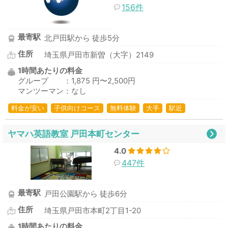
156件
最寄駅
北戸田駅から 徒歩5分
住所
埼玉県戸田市新曽（大字）2149
1時間あたりの料金
グループ ：1,875 円〜2,500円
マンツーマン：なし
料金が安い
子供向けコース
無料体験
大手
駅近
ヤマハ英語教室 戸田本町センター
4.0
447件
最寄駅
戸田公園駅から 徒歩6分
住所
埼玉県戸田市本町2丁目1-20
1時間あたりの料金