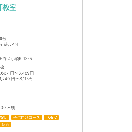
町教室
6分
 徒歩4分
寺区小橋町13-5
料金
67 円〜3,489円
40 円〜8,115円
日
1:00 不明
安い
子供向けコース
TOEIC
駅近