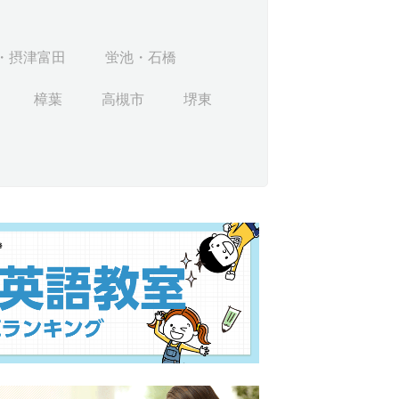
・摂津富田
蛍池・石橋
樟葉
高槻市
堺東