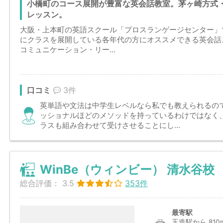
小橋町のコース展開が豊富な英会話教室。茅ヶ崎方式
レッスン。
大阪・上本町の英語スクール「プロスランゲージセンター」
にクラスを展開している各年代の方にオススメできる英会話
コミュニケーション・リー...
口コミ
3件
英単語や文法は中学生レベルなら私でも教えられるの
ッショナルほどのメソッドを持っているわけではなく
ラスも組み合わせて受けさせることにし...
WinBe（ウィンビー） 清水谷校
総合評価：
3.5
353件
最寄駅
玉造駅から 810