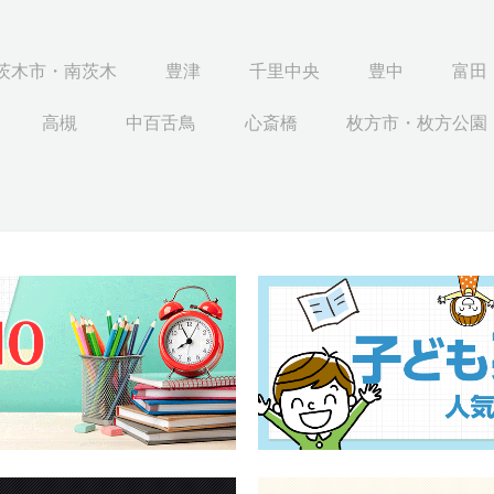
茨木市・南茨木
豊津
千里中央
豊中
富田
高槻
中百舌鳥
心斎橋
枚方市・枚方公園