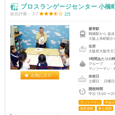
プロスランゲージセンター 小橋
総合評価：
3.7
3件
最寄駅
鶴橋駅から 徒歩
大阪上本町駅から
住所
大阪府大阪市天王
1時間あたりの
グループ ：1,6
マンツーマン：6,2
お気に入り
休校日
土曜日 日曜
開校時間
平日 13:00 〜2
マンツーマン
料金が
無料体験
夜も開講