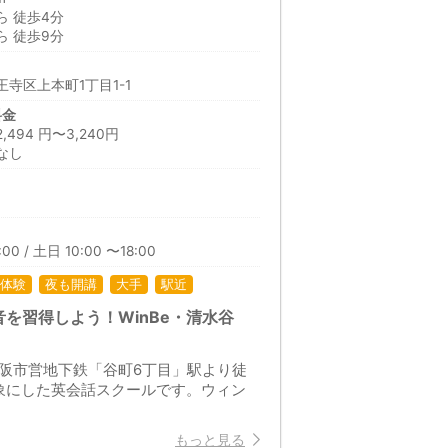
 徒歩4分
 徒歩9分
寺区上本町1丁目1-1
料金
94 円〜3,240円
なし
日
00 / 土日 10:00 〜18:00
体験
夜も開講
大手
駅近
を習得しよう！WinBe・清水谷
大阪市営地下鉄「谷町6丁目」駅より徒
象にした英会話スクールです。ウィン
もっと見る