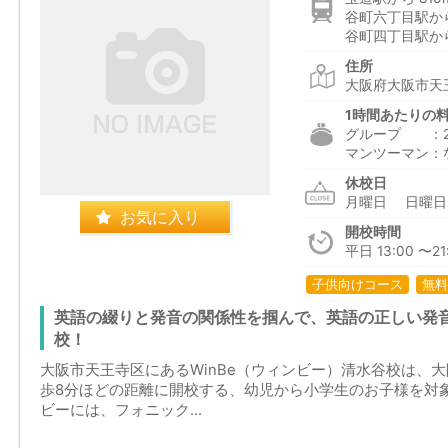
谷町六丁目駅から
谷町四丁目駅から
住所
大阪府大阪市天王
1時間あたりの
グループ ：2,4
マンツーマン：
休校日
月曜日 日曜
お気に入り
開校時間
平日 13:00 〜21:
子供向けコース
無料
英語の綴りと発音の関係性を掴んで、英語の正しい発音
校！
大阪市天王寺区にあるWinBe（ウィンビー）清水谷校は、
歩8分ほどの距離に開校する、幼児から小学生のお子様を対
ビーには、フォニック...