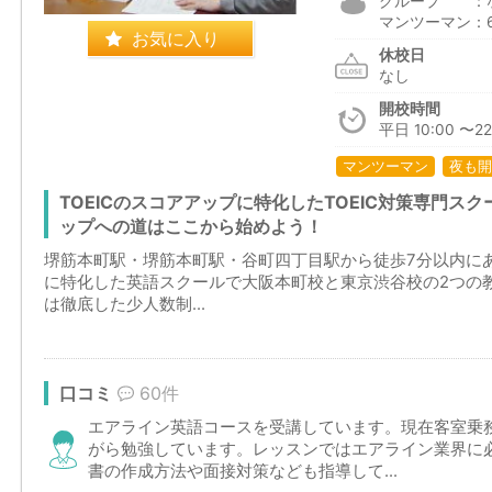
グループ ：
マンツーマン：6,
お気に入り
休校日
なし
開校時間
平日 10:00 〜22
マンツーマン
夜も開
TOEICのスコアアップに特化したTOEIC対策専門ス
ップへの道はここから始めよう！
堺筋本町駅・堺筋本町駅・谷町四丁目駅から徒歩7分以内にある
に特化した英語スクールで大阪本町校と東京渋谷校の2つの
は徹底した少人数制...
口コミ
60件
エアライン英語コースを受講しています。現在客室乗
がら勉強しています。レッスンではエアライン業界に
書の作成方法や面接対策なども指導して...