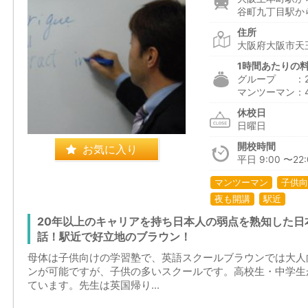
谷町九丁目駅から
住所
大阪府大阪市天王
1時間あたりの
グループ ：2,0
マンツーマン：4,
休校日
日曜日
開校時間
お気に入り
平日 9:00 〜22:
マンツーマン
子供向
夜も開講
駅近
20年以上のキャリアを持ち日本人の弱点を熟知した日
話！駅近で好立地のブラウン！
母体は子供向けの学習塾で、英語スクールブラウンでは大人
ンが可能ですが、子供の多いスクールです。高校生・中学生
ています。先生は英国帰り...