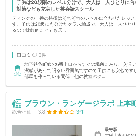
子供は20段階のレベル分けで、大人は一人ひとりに合
対策なども充実した英会話スクール
ティンクの一番の特徴はそれぞれのレベルに合わせたレッス
す。子供は20級にも分けたクラス編成で、大人は一人ひと
るので比較的にとても居...
口コミ
3件
地下鉄谷町線の6番出口からすぐの場所にあり、交通
潔感があって明るい雰囲気ですので子供にも安心です
部屋を作っている関係上他の教室のク...
ブラウン・ランゲージラボ 上本
総合評価：
3.8
3件
最寄駅
大阪上本町駅から