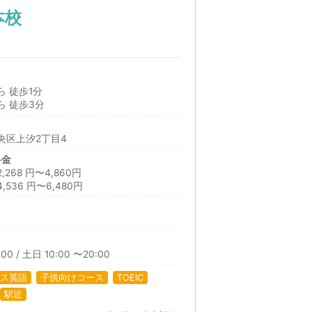
本校
 徒歩1分
 徒歩3分
央区上汐2丁目4
料金
68 円〜4,860円
536 円〜6,480円
日
00 / 土日 10:00 〜20:00
ス英語
子供向けコース
TOEIC
駅近