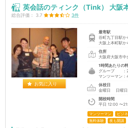
英会話のティンク（Tink） 大阪
総合評価：
3.7
3件
最寄駅
谷町九丁目駅から
大阪上本町駅から
住所
大阪府大阪市中
1時間あたりの
グループ ：2,2
マンツーマン：4,
お気に入り
休校日
金曜日 日曜
開校時間
平日 12:00 〜21:
マンツーマン
ビジネ
無料体験
夜も開講