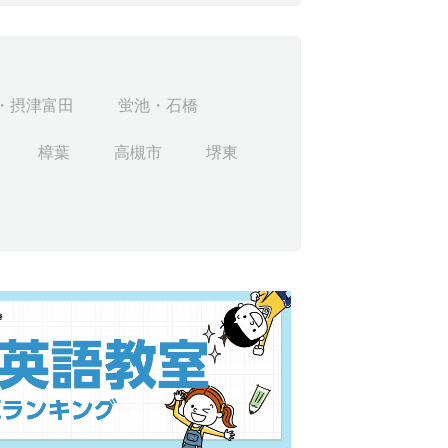
・摂津富田
蛍池・石橋
樟葉
高槻市
堺東