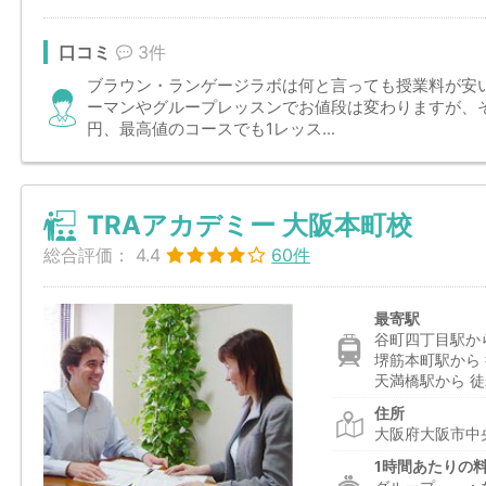
口コミ
3件
ブラウン・ランゲージラボは何と言っても授業料が安
ーマンやグループレッスンでお値段は変わりますが、そ
円、最高値のコースでも1レッス...
TRAアカデミー 大阪本町校
総合評価：
4.4
60件
最寄駅
谷町四丁目駅から
堺筋本町駅から 
天満橋駅から 徒
住所
大阪府大阪市中央
1時間あたりの