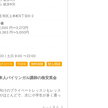
 徒歩6分
寺区上本町6丁目6-2
料金
00 円〜3,272円
363 円〜5,000円
00 / 土日 9:00 〜22:00
けコース
TOEIC
無料体験
朝も開講
本人バイリンガル講師の格安英会
向けのプライベートレッスンもレッス
がほとんどで、次に小学生が多く通っ
もっと見る