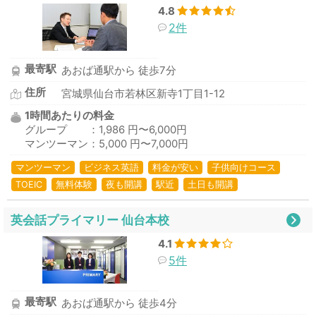
4.8
2件
最寄駅
あおば通駅から 徒歩7分
住所
宮城県仙台市若林区新寺1丁目1-12
1時間あたりの料金
グループ ：1,986 円〜6,000円
マンツーマン：5,000 円〜7,000円
マンツーマン
ビジネス英語
料金が安い
子供向けコース
TOEIC
無料体験
夜も開講
駅近
土日も開講
英会話プライマリー 仙台本校
4.1
5件
最寄駅
あおば通駅から 徒歩4分