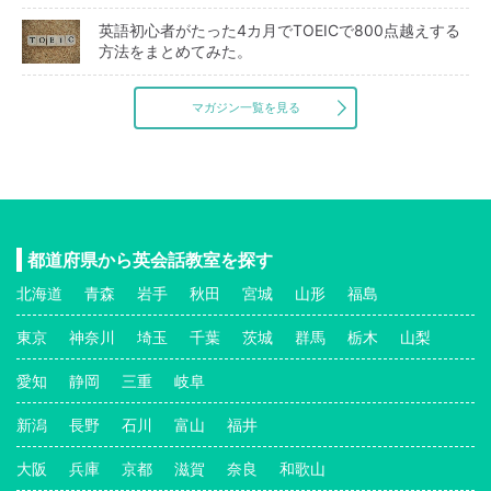
英語初心者がたった4カ月でTOEICで800点越えする
方法をまとめてみた。
マガジン一覧を見る
都道府県から英会話教室を探す
北海道
青森
岩手
秋田
宮城
山形
福島
東京
神奈川
埼玉
千葉
茨城
群馬
栃木
山梨
愛知
静岡
三重
岐阜
新潟
長野
石川
富山
福井
大阪
兵庫
京都
滋賀
奈良
和歌山