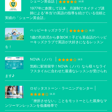
シェーン英会話
(4.8)
1977年に創業して以来、月謝制でネイティブ講
師による”本当”の英語の指導を続けている信頼と
実績の「シェーン英会話」
ペッピーキッズクラブ
(4.2)
1歳の乳幼児から参加OK！子ども英会話のペッピ
ーキッズクラブで英語が大好きになるレッスン
を！
NOVA（ノバ）
(4.1)
気軽に駅前留学！NOVA（ノバ）なら様々なライ
フスタイルに合わせた最適なレッスンが受けられ
ます♪
ロゼッタストーン・ラーニングセンター
(4.3)
「挫折させない」ことをモットーとした親身なマ
ンツーマンレッスンを低価格帯で