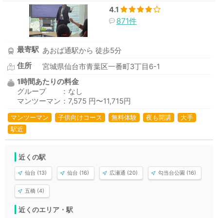
4.1
871件
最寄駅
あおば通駅から 徒歩5分
住所
宮城県仙台市青葉区一番町3丁目6-1
1時間あたりの料金
グループ ：なし
マンツーマン：7,575 円〜11,715円
マンツーマン
子供向けコース
無料体験
夜も開講
大手
駅近
近くの駅
仙台 (13)
仙台 (16)
広瀬通 (20)
勾当台公園 (16)
五橋 (4)
近くのエリア・駅