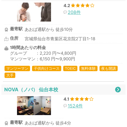
4.2
208件
最寄駅
あおば通駅から 徒歩10分
住所
宮城県仙台市青葉区花京院2丁目1-18
1時間あたりの料金
グループ ：2,220 円〜4,800円
マンツーマン：6,150 円〜9,900円
マンツーマン
子供向けコース
TOEIC
無料体験
夜も開講
大手
NOVA（ノバ） 仙台本校
4.1
1524件
最寄駅
あおば通駅から 徒歩4分