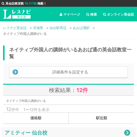
英会話教室数
19,117校
掲載！
マイページ
検索
オンライン英会話
レスナビ英会話
宮城県
仙台駅周辺
あおば通駅
ネイティブ外国人講師がいる
ネイティブ外国人の講師がいるあおば通の英会話教室一
覧
詳細条件を設定する
検索結果：
12件
ネイティブ外国人講師がいる
12
件中
1〜12件を表示
価格順
駅近順
アミティー 仙台校