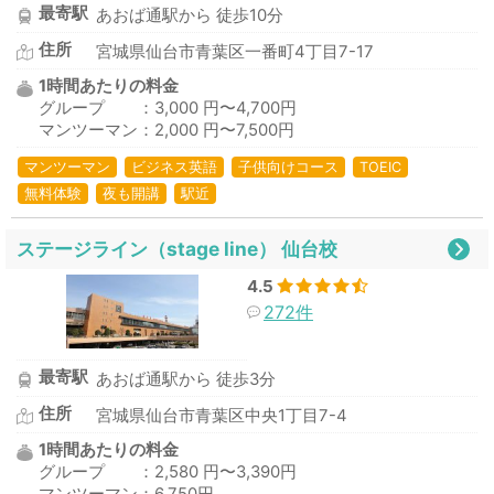
最寄駅
あおば通駅から 徒歩10分
住所
宮城県仙台市青葉区一番町4丁目7-17
1時間あたりの料金
グループ ：3,000 円〜4,700円
マンツーマン：2,000 円〜7,500円
マンツーマン
ビジネス英語
子供向けコース
TOEIC
無料体験
夜も開講
駅近
ステージライン（stage line） 仙台校
4.5
272件
最寄駅
あおば通駅から 徒歩3分
住所
宮城県仙台市青葉区中央1丁目7-4
1時間あたりの料金
グループ ：2,580 円〜3,390円