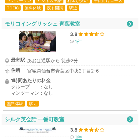
マンツーマン
ビジネス英語
料金が安い
子供向けコース
TOEIC
無料体験
夜も開講
駅近
モリコイングリッシュ 青葉教室
3.8
1件
最寄駅
あおば通駅から 徒歩2分
住所
宮城県仙台市青葉区中央2丁目2-6
1時間あたりの料金
グループ ：なし
マンツーマン：なし
無料体験
駅近
シルク英会話 一番町教室
3.8
1件