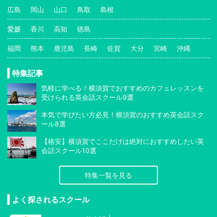
広島
岡山
山口
鳥取
島根
愛媛
香川
高知
徳島
福岡
熊本
鹿児島
長崎
佐賀
大分
宮崎
沖縄
特集記事
気軽に学べる！横須賀でおすすめのカフェレッスンを
受けられる英会話スクール9選
本気で学びたい方必見！横須賀のおすすめ英会話スク
ール8選
【格安】横須賀でここだけは絶対におすすめしたい英
会話スクール10選
特集一覧を見る
よく探されるスクール