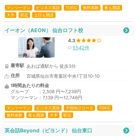
マンツーマン
ビジネス英語
TOEIC
無料体験
夜も開講
大手
駅近
土日も開講
イーオン（AEON） 仙台ロフト校
4.3
5542件
最寄駅
あおば通駅から 徒歩3分
住所
宮城県仙台市青葉区中央1丁目10-10
1時間あたりの料金
グループ ：2,508 円〜7,239円
マンツーマン：7,139 円〜12,746円
マンツーマン
ビジネス英語
子供向けコース
TOEIC
無料体験
夜も開講
大手
駅近
英会話Beyond（ビヨンド） 仙台東口