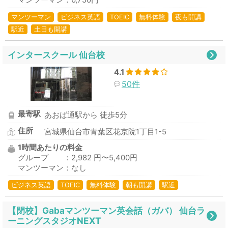
マンツーマン：6,750円
マンツーマン
ビジネス英語
TOEIC
無料体験
夜も開講
駅近
土日も開講
インタースクール 仙台校
4.1
50件
最寄駅
あおば通駅から 徒歩5分
住所
宮城県仙台市青葉区花京院1丁目1-5
1時間あたりの料金
グループ ：2,982 円〜5,400円
マンツーマン：なし
ビジネス英語
TOEIC
無料体験
朝も開講
駅近
【閉校】Gabaマンツーマン英会話（ガバ） 仙台ラ
ーニングスタジオNEXT