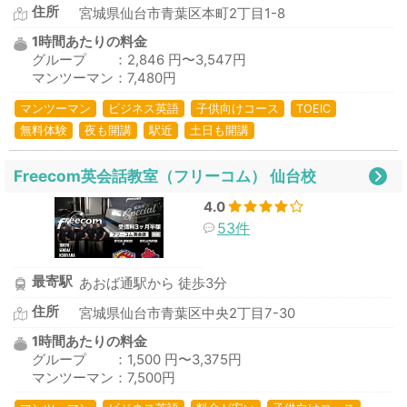
住所
宮城県仙台市青葉区本町2丁目1-8
1時間あたりの料金
グループ ：2,846 円〜3,547円
マンツーマン：7,480円
マンツーマン
ビジネス英語
子供向けコース
TOEIC
無料体験
夜も開講
駅近
土日も開講
Freecom英会話教室（フリーコム） 仙台校
4.0
53件
最寄駅
あおば通駅から 徒歩3分
住所
宮城県仙台市青葉区中央2丁目7-30
1時間あたりの料金
グループ ：1,500 円〜3,375円
マンツーマン：7,500円