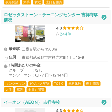
夜も開講
大手
駅近
土日も開講
ロゼッタストーン・ラーニングセンター 吉祥寺駅
前校
4.3
244件
最寄駅
三鷹台駅から 1560m
住所
東京都武蔵野市吉祥寺本町1丁目15-9
1時間あたりの料金
グループ ：なし
マンツーマン：6,177 円〜12,144円
マンツーマン
ビジネス英語
TOEIC
無料体験
夜も開講
大手
駅近
土日も開講
イーオン（AEON） 吉祥寺校
4.3