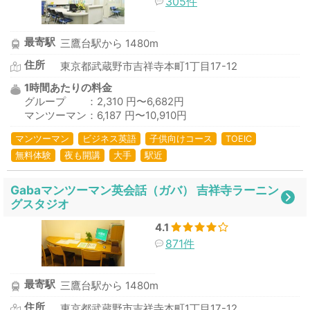
305件
最寄駅
三鷹台駅から 1480m
住所
東京都武蔵野市吉祥寺本町1丁目17-12
1時間あたりの料金
グループ ：2,310 円〜6,682円
マンツーマン：6,187 円〜10,910円
マンツーマン
ビジネス英語
子供向けコース
TOEIC
無料体験
夜も開講
大手
駅近
Gabaマンツーマン英会話（ガバ） 吉祥寺ラーニン
グスタジオ
4.1
871件
最寄駅
三鷹台駅から 1480m
住所
東京都武蔵野市吉祥寺本町1丁目17-12