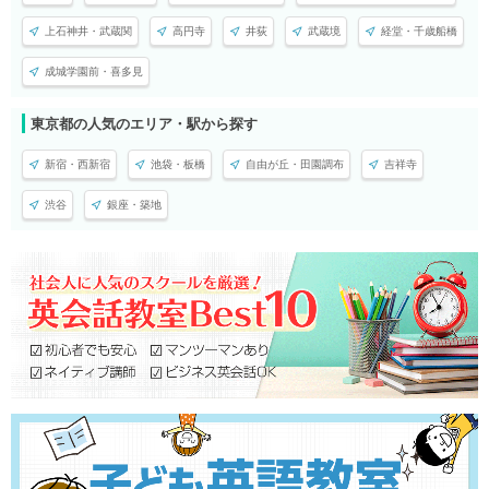
上石神井・武蔵関
高円寺
井荻
武蔵境
経堂・千歳船橋
成城学園前・喜多見
東京都の人気のエリア・駅から探す
新宿・西新宿
池袋・板橋
自由が丘・田園調布
吉祥寺
渋谷
銀座・築地