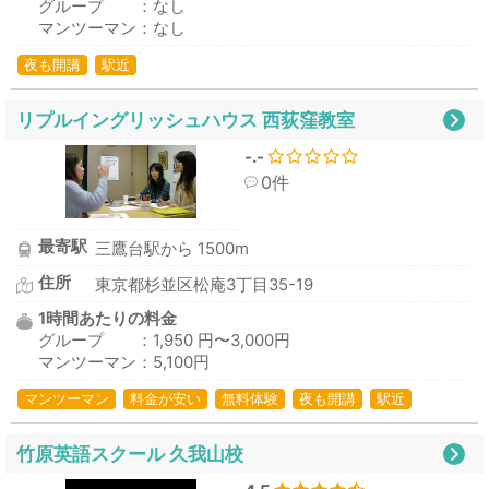
グループ ：なし
マンツーマン：なし
夜も開講
駅近
リプルイングリッシュハウス 西荻窪教室
-.-
0件
最寄駅
三鷹台駅から 1500m
住所
東京都杉並区松庵3丁目35-19
1時間あたりの料金
グループ ：1,950 円〜3,000円
マンツーマン：5,100円
マンツーマン
料金が安い
無料体験
夜も開講
駅近
竹原英語スクール 久我山校