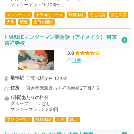
マンツーマン：10,106円
マンツーマン
子供向けコース
無料体験
朝も開講
夜も開講
大手
駅近
土日も開講
I-MAKEマンツーマン英会話（アイメイク） 東京
吉祥寺校
3.8
14件
最寄駅
三鷹台駅から 1210m
住所
東京都武蔵野市吉祥寺南町2丁目7-5
1時間あたりの料金
グループ ：なし
マンツーマン：3,300円
マンツーマン
無料体験
大手
駅近