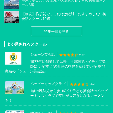
ール8選
【格安】横須賀でここだけは絶対におすすめしたい英
会話スクール10選
特集一覧を見る
よく探されるスクール
シェーン英会話
(4.8)
1977年に創業して以来、月謝制でネイティブ講
師による”本当”の英語の指導を続けている信頼と
実績の「シェーン英会話」
ペッピーキッズクラブ
(4.2)
1歳の乳幼児から参加OK！子ども英会話のペッピ
ーキッズクラブで英語が大好きになるレッスン
を！
NOVA（ノバ）