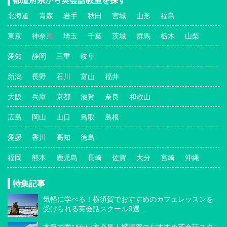
北海道
青森
岩手
秋田
宮城
山形
福島
東京
神奈川
埼玉
千葉
茨城
群馬
栃木
山梨
愛知
静岡
三重
岐阜
新潟
長野
石川
富山
福井
大阪
兵庫
京都
滋賀
奈良
和歌山
広島
岡山
山口
鳥取
島根
愛媛
香川
高知
徳島
福岡
熊本
鹿児島
長崎
佐賀
大分
宮崎
沖縄
特集記事
気軽に学べる！横須賀でおすすめのカフェレッスンを
受けられる英会話スクール9選
本気で学びたい方必見！横須賀のおすすめ英会話スク