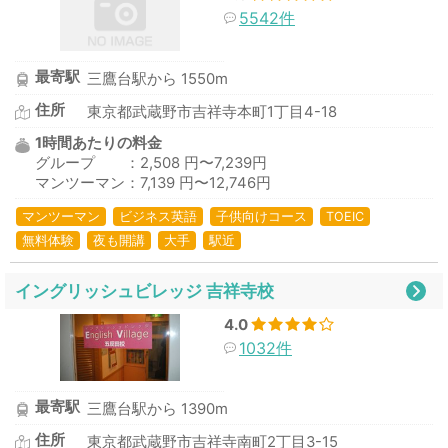
5542件
最寄駅
三鷹台駅から 1550m
住所
東京都武蔵野市吉祥寺本町1丁目4-18
1時間あたりの料金
グループ ：2,508 円〜7,239円
マンツーマン：7,139 円〜12,746円
マンツーマン
ビジネス英語
子供向けコース
TOEIC
無料体験
夜も開講
大手
駅近
イングリッシュビレッジ 吉祥寺校
4.0
1032件
最寄駅
三鷹台駅から 1390m
住所
東京都武蔵野市吉祥寺南町2丁目3-15