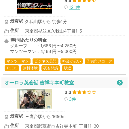
4.5
121件
最寄駅
久我山駅から 徒歩1分
住所
東京都杉並区久我山4丁目1-5
1時間あたりの料金
グループ ：1,666 円〜4,250円
マンツーマン：4,166 円〜5,000円
マンツーマン
ビジネス英語
料金が安い
子供向けコース
TOEIC
無料体験
夜も開講
駅近
オーロラ英会話 吉祥寺本町教室
3.3
3件
最寄駅
三鷹台駅から 1650m
住所
東京都武蔵野市吉祥寺本町1丁目11-30