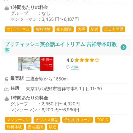
1時間あたりの料金
グループ ：なし
マンツーマン：3,465 円〜6,187円
マンツーマン
無料体験
夜も開講
大手
駅近
土日も開講
ブリティッシュ英会話エイトリアム 吉祥寺本町教
室
4.0
4件
最寄駅
三鷹台駅から 1650m
住所
東京都武蔵野市吉祥寺本町1丁目11-30
1時間あたりの料金
グループ ：2,850 円〜4,320円
マンツーマン：6,200 円〜6,960円
マンツーマン
ビジネス英語
子供向けコース
TOEIC
無料体験
夜も開講
駅近