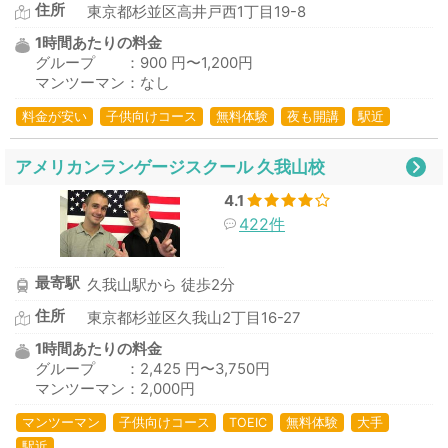
住所
東京都杉並区高井戸西1丁目19-8
1時間あたりの料金
グループ ：900 円〜1,200円
マンツーマン：なし
料金が安い
子供向けコース
無料体験
夜も開講
駅近
アメリカンランゲージスクール 久我山校
4.1
422件
最寄駅
久我山駅から 徒歩2分
住所
東京都杉並区久我山2丁目16-27
1時間あたりの料金
グループ ：2,425 円〜3,750円
マンツーマン：2,000円
マンツーマン
子供向けコース
TOEIC
無料体験
大手
駅近