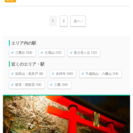
1
2
次へ
エリア内の駅
三鷹台 (34)
久我山 (12)
富士見ヶ丘 (12)
近くのエリア・駅
浜田山・高井戸 (8)
吉祥寺 (45)
千歳烏山・八幡山 (14)
荻窪・西荻窪 (16)
三鷹 (30)