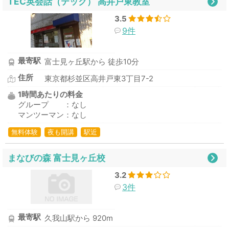
TEC英会話（テック） 高井戸東教室
3.5
9件
最寄駅
富士見ヶ丘駅から 徒歩10分
住所
東京都杉並区高井戸東3丁目7-2
1時間あたりの料金
グループ ：なし
マンツーマン：なし
無料体験
夜も開講
駅近
まなびの森 富士見ヶ丘校
3.2
3件
最寄駅
久我山駅から 920m