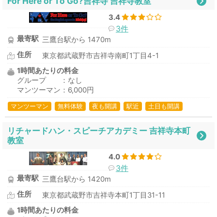
For Here or To Go?吉祥寺 吉祥寺教室
3.4
3件
最寄駅
三鷹台駅から 1470m
住所
東京都武蔵野市吉祥寺南町1丁目4-1
1時間あたりの料金
グループ ：なし
マンツーマン：6,000円
マンツーマン
無料体験
夜も開講
駅近
土日も開講
リチャードハン・スピーチアカデミー 吉祥寺本町
教室
4.0
3件
最寄駅
三鷹台駅から 1420m
住所
東京都武蔵野市吉祥寺本町1丁目31-11
1時間あたりの料金