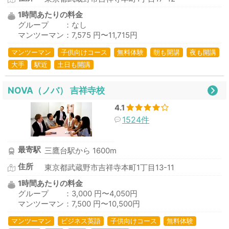
1時間あたりの料金
グループ ：なし
マンツーマン：7,575 円〜11,715円
マンツーマン
子供向けコース
無料体験
朝も開講
夜も開講
大手
駅近
土日も開講
NOVA（ノバ） 吉祥寺校
4.1
1524件
最寄駅
三鷹台駅から 1600m
住所
東京都武蔵野市吉祥寺本町1丁目13-11
1時間あたりの料金
グループ ：3,000 円〜4,050円
マンツーマン：7,500 円〜10,500円
マンツーマン
ビジネス英語
子供向けコース
無料体験