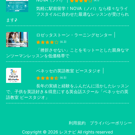
(4.1)
気軽に駅前留学！NOVA（ノバ）なら様々なライ
フスタイルに合わせた最適なレッスンが受けられ
ます♪
ロゼッタストーン・ラーニングセンター
(4.3)
「挫折させない」ことをモットーとした親身なマ
ンツーマンレッスンを低価格帯で
ベネッセの英語教室 ビースタジオ
(4.5)
長年の実績と経験をふんだんに活かしたレッスン
で、子供を英語好き＆得意にする英会話スクール「ベネッセの英
語教室 ビースタジオ」
利用規約
プライバシーポリシー
Copyright © 2026 レスナビ All rights reserved