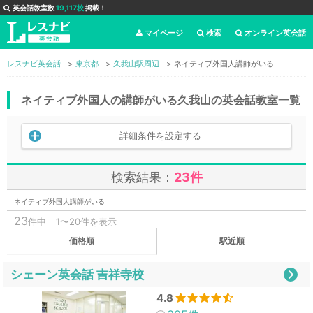
英会話教室数
19,117校
掲載！
マイページ
検索
オンライン英会話
レスナビ英会話
東京都
久我山駅周辺
ネイティブ外国人講師がいる
ネイティブ外国人の講師がいる久我山の英会話教室一覧
詳細条件を設定する
検索結果：
23件
ネイティブ外国人講師がいる
23
件中
1〜20件を表示
価格順
駅近順
シェーン英会話 吉祥寺校
4.8