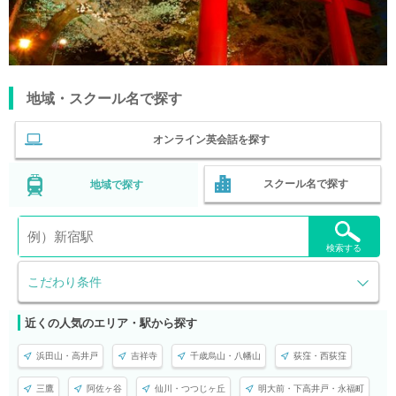
地域・スクール名で探す
オンライン英会話を探す
スクール名で探す
地域で探す
検索する
こだわり条件
近くの人気のエリア・駅から探す
浜田山・高井戸
吉祥寺
千歳烏山・八幡山
荻窪・西荻窪
三鷹
阿佐ヶ谷
仙川・つつじヶ丘
明大前・下高井戸・永福町