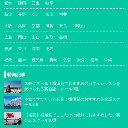
愛知
静岡
三重
岐阜
新潟
長野
石川
富山
福井
大阪
兵庫
京都
滋賀
奈良
和歌山
広島
岡山
山口
鳥取
島根
愛媛
香川
高知
徳島
福岡
熊本
鹿児島
長崎
佐賀
大分
宮崎
沖縄
特集記事
気軽に学べる！横須賀でおすすめのカフェレッスンを
受けられる英会話スクール9選
本気で学びたい方必見！横須賀のおすすめ英会話スク
ール8選
【格安】横須賀でここだけは絶対におすすめしたい英
会話スクール10選