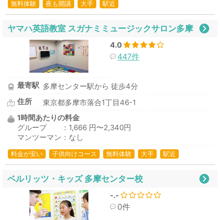
無料体験
夜も開講
大手
駅近
ヤマハ英語教室 スガナミミュージックサロン多摩
4.0
447件
最寄駅
多摩センター駅から 徒歩4分
住所
東京都多摩市落合1丁目46-1
1時間あたりの料金
グループ ：1,666 円〜2,340円
マンツーマン：なし
料金が安い
子供向けコース
無料体験
大手
駅近
ベルリッツ・キッズ 多摩センター校
-.-
0件