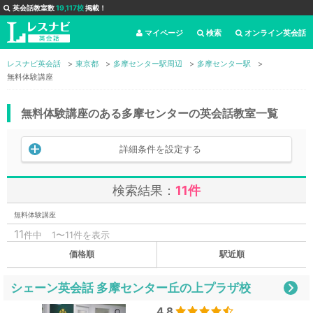
英会話教室数
19,117校
掲載！
マイページ
検索
オンライン英会話
レスナビ英会話
東京都
多摩センター駅周辺
多摩センター駅
無料体験講座
無料体験講座のある多摩センターの英会話教室一覧
詳細条件を設定する
検索結果：
11件
無料体験講座
11
件中
1〜11件を表示
価格順
駅近順
シェーン英会話 多摩センター丘の上プラザ校
4.8