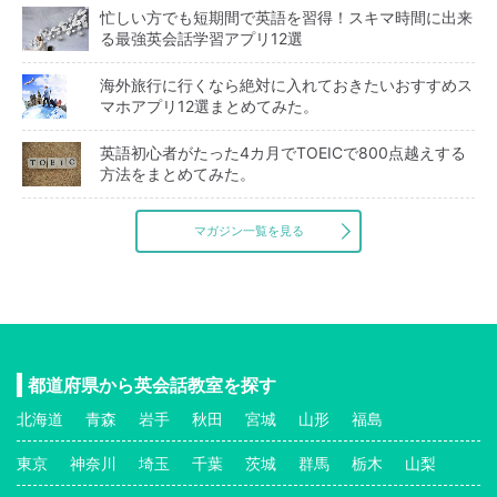
忙しい方でも短期間で英語を習得！スキマ時間に出来
る最強英会話学習アプリ12選
海外旅行に行くなら絶対に入れておきたいおすすめス
マホアプリ12選まとめてみた。
英語初心者がたった4カ月でTOEICで800点越えする
方法をまとめてみた。
マガジン一覧を見る
都道府県から英会話教室を探す
北海道
青森
岩手
秋田
宮城
山形
福島
東京
神奈川
埼玉
千葉
茨城
群馬
栃木
山梨