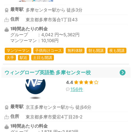
最寄駅
多摩センター駅から 徒歩3分
住所
東京都多摩市落合1丁目43
1時間あたりの料金
グループ ：4,042 円〜5,362円
マンツーマン：10,106円
マンツーマン
子供向けコース
無料体験
朝も開講
夜も開講
大手
駅近
土日も開講
ウィングローブ英語塾 多摩センター校
4.4
156件
最寄駅
京王多摩センター駅から 徒歩6分
住所
東京都多摩市愛宕4丁目28-2
1時間あたりの料金