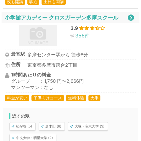
夜も開講
駅近
土日も開講
小学館アカデミー クロスガーデン多摩スクール
3.9
356件
最寄駅
多摩センター駅から 徒歩8分
住所
東京都多摩市落合2丁目
1時間あたりの料金
グループ ：1,750 円〜2,666円
マンツーマン：なし
料金が安い
子供向けコース
無料体験
大手
近くの駅
松が谷 (5)
唐木田 (6)
大塚・帝京大学 (3)
中央大学・明星大学 (2)