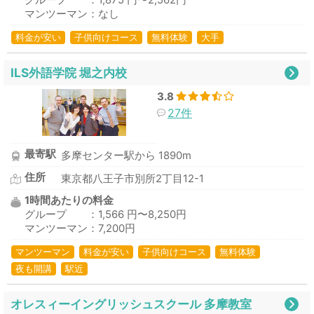
グループ ：1,875 円〜2,562円
マンツーマン：なし
料金が安い
子供向けコース
無料体験
大手
ILS外語学院 堀之内校
3.8
27件
最寄駅
多摩センター駅から 1890m
住所
東京都八王子市別所2丁目12-1
1時間あたりの料金
グループ ：1,566 円〜8,250円
マンツーマン：7,200円
マンツーマン
料金が安い
子供向けコース
無料体験
夜も開講
駅近
オレスィーイングリッシュスクール 多摩教室