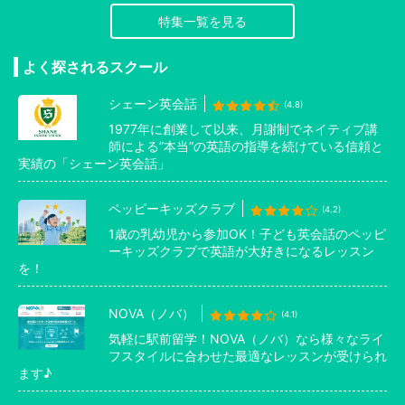
特集一覧を見る
よく探されるスクール
シェーン英会話
(4.8)
1977年に創業して以来、月謝制でネイティブ講
師による”本当”の英語の指導を続けている信頼と
実績の「シェーン英会話」
ペッピーキッズクラブ
(4.2)
1歳の乳幼児から参加OK！子ども英会話のペッピ
ーキッズクラブで英語が大好きになるレッスン
を！
NOVA（ノバ）
(4.1)
気軽に駅前留学！NOVA（ノバ）なら様々なライ
フスタイルに合わせた最適なレッスンが受けられ
ます♪