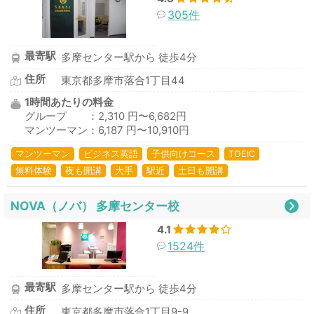
305件
最寄駅
多摩センター駅から 徒歩4分
住所
東京都多摩市落合1丁目44
1時間あたりの料金
グループ ：2,310 円〜6,682円
マンツーマン：6,187 円〜10,910円
マンツーマン
ビジネス英語
子供向けコース
TOEIC
無料体験
夜も開講
大手
駅近
土日も開講
NOVA（ノバ） 多摩センター校
4.1
1524件
最寄駅
多摩センター駅から 徒歩4分
住所
東京都多摩市落合1丁目9-9