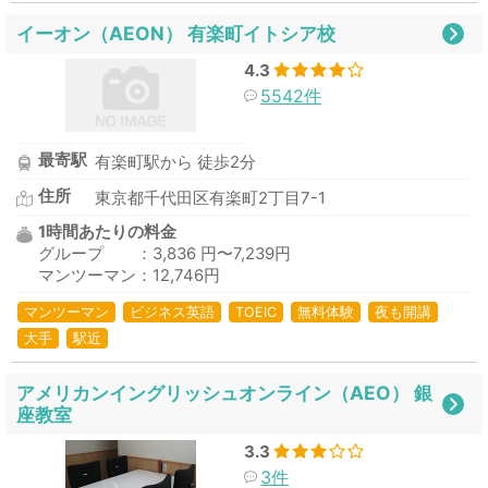
イーオン（AEON） 有楽町イトシア校
4.3
5542件
最寄駅
有楽町駅から 徒歩2分
住所
東京都千代田区有楽町2丁目7-1
1時間あたりの料金
グループ ：3,836 円〜7,239円
マンツーマン：12,746円
マンツーマン
ビジネス英語
TOEIC
無料体験
夜も開講
大手
駅近
アメリカンイングリッシュオンライン（AEO） 銀
座教室
3.3
3件