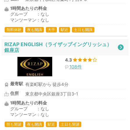
1時間あたりの料金
グループ ：なし
マンツーマン：なし
無料体験
夜も開講
大手
駅近
土日も開講
RIZAP ENGLISH（ライザップイングリッシュ）
銀座店
4.3
108件
最寄駅
有楽町駅から 徒歩4分
住所
東京都中央区銀座3丁目3-1
1時間あたりの料金
グループ ：なし
マンツーマン：なし
朝も開講
夜も開講
駅近
土日も開講