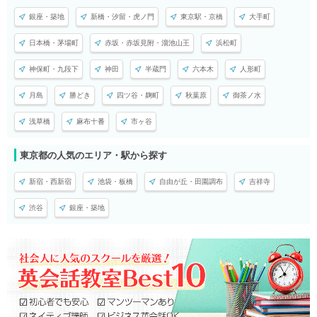
銀座・築地
新橋・汐留・虎ノ門
東京駅・京橋
大手町
日本橋・茅場町
赤坂・赤坂見附・溜池山王
浜松町
神保町・九段下
神田
半蔵門
六本木
人形町
月島
勝どき
四ツ谷・麹町
秋葉原
御茶ノ水
浅草橋
麻布十番
市ヶ谷
東京都の人気のエリア・駅から探す
新宿・西新宿
池袋・板橋
自由が丘・田園調布
吉祥寺
渋谷
銀座・築地