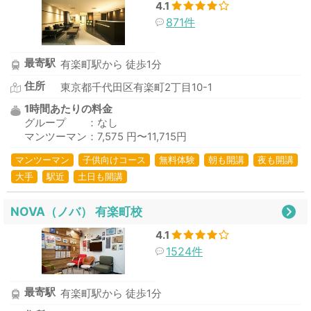
4.1
871件
最寄駅
有楽町駅から 徒歩1分
住所
東京都千代田区有楽町2丁目10-1
1時間あたりの料金
グループ ：なし
マンツーマン：7,575 円〜11,715円
マンツーマン
子供向けコース
無料体験
朝も開講
夜も開講
大手
駅近
土日も開講
NOVA（ノバ） 有楽町校
4.1
1524件
最寄駅
有楽町駅から 徒歩1分