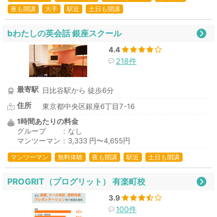
夜も開講
大手
駅近
土日も開講
bわたしの英会話 銀座スクール
4.4
218件
最寄駅
日比谷駅から 徒歩6分
住所
東京都中央区銀座6丁目7-16
1時間あたりの料金
グループ ：なし
マンツーマン：3,333 円〜4,655円
マンツーマン
無料体験
夜も開講
駅近
土日も開講
PROGRIT（プログリット） 有楽町校
3.9
100件