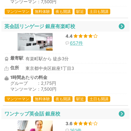
マンツーマン：7,500円
マンツーマン
無料体験
夜も開講
駅近
土日も開講
英会話リンゲージ 銀座有楽町校
4.4
657件
最寄駅
有楽町駅から 徒歩3分
住所
東京都中央区銀座1丁目3
1時間あたりの料金
グループ ：2,175円
マンツーマン：7,500円
マンツーマン
無料体験
夜も開講
駅近
土日も開講
ワンナップ英会話 銀座校
3.6
161件