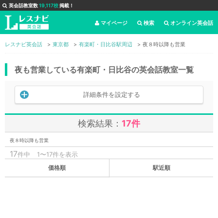
英会話教室数
19,117校
掲載！
マイページ
検索
オンライン英会話
レスナビ英会話
東京都
有楽町・日比谷駅周辺
夜８時以降も営業
夜も営業している有楽町・日比谷の英会話教室一覧
詳細条件を設定する
検索結果：
17件
夜８時以降も営業
17
件中
1〜17件を表示
価格順
駅近順