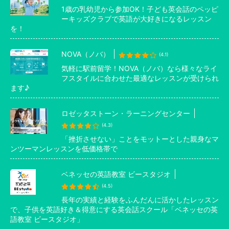
1歳の乳幼児から参加OK！子ども英会話のペッピ
ーキッズクラブで英語が大好きになるレッスン
を！
NOVA（ノバ）
(4.1)
気軽に駅前留学！NOVA（ノバ）なら様々なライ
フスタイルに合わせた最適なレッスンが受けられ
ます♪
ロゼッタストーン・ラーニングセンター
(4.3)
「挫折させない」ことをモットーとした親身なマ
ンツーマンレッスンを低価格帯で
ベネッセの英語教室 ビースタジオ
(4.5)
長年の実績と経験をふんだんに活かしたレッスン
で、子供を英語好き＆得意にする英会話スクール「ベネッセの英
語教室 ビースタジオ」