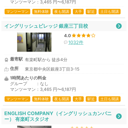
マンツーマン：3,465 円〜6,187円
マンツーマン
無料体験
夜も開講
大手
駅近
土日も開講
イングリッシュビレッジ 銀座三丁目校
4.0
1032件
最寄駅
有楽町駅から 徒歩4分
住所
東京都中央区銀座3丁目3-15
1時間あたりの料金
グループ ：なし
マンツーマン：3,465 円〜6,187円
マンツーマン
無料体験
夜も開講
大手
駅近
土日も開講
ENGLISH COMPANY（イングリッシュカンパニ
ー） 有楽町スタジオ