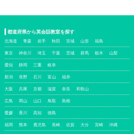
都道府県から英会話教室を探す
北海道
青森
岩手
秋田
宮城
山形
福島
東京
神奈川
埼玉
千葉
茨城
群馬
栃木
山梨
愛知
静岡
三重
岐阜
新潟
長野
石川
富山
福井
大阪
兵庫
京都
滋賀
奈良
和歌山
広島
岡山
山口
鳥取
島根
愛媛
香川
高知
徳島
福岡
熊本
鹿児島
長崎
佐賀
大分
宮崎
沖縄