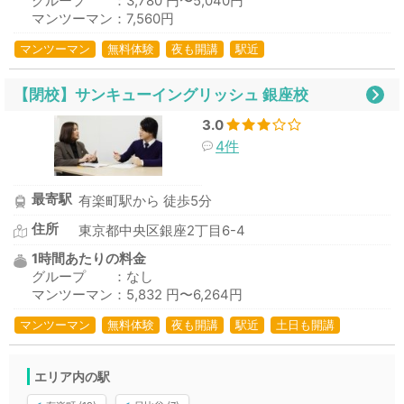
グループ ：3,780 円〜5,040円
マンツーマン：7,560円
マンツーマン
無料体験
夜も開講
駅近
【閉校】サンキューイングリッシュ 銀座校
3.0
4件
最寄駅
有楽町駅から 徒歩5分
住所
東京都中央区銀座2丁目6-4
1時間あたりの料金
グループ ：なし
マンツーマン：5,832 円〜6,264円
マンツーマン
無料体験
夜も開講
駅近
土日も開講
エリア内の駅