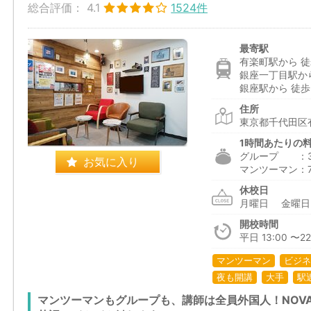
総合評価：
4.1
1524件
最寄駅
有楽町駅から 徒
銀座一丁目駅から
銀座駅から 徒歩
住所
東京都千代田区有
1時間あたりの
グループ ：3,0
お気に入り
マンツーマン：7,5
休校日
月曜日 金曜
開校時間
平日 13:00 〜22:
マンツーマン
ビジネ
夜も開講
大手
駅
マンツーマンもグループも、講師は全員外国人！NOV