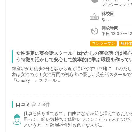
マンツーマン：3,
休校日
なし
開校時間
平日 13:00 〜22
マンツーマン
無料体
女性限定の英会話スクール！bわたしの英会話では初
う特徴を活かして安心して効率的に学ぶ環境を作って
銀座駅から徒歩3分と駅から近く通いやすい立地に、bわた
象は女性のみ！女性専門の初心者に優しい英会話スクールで
「Classy」。スクール...
口コミ
218件
仕事も落ち着てきて、自由になる時間も増えてきたか
思って、軽い気持ちで体験レッスンに行ってみたのが
というと、年齢層や性別も色々な人が...