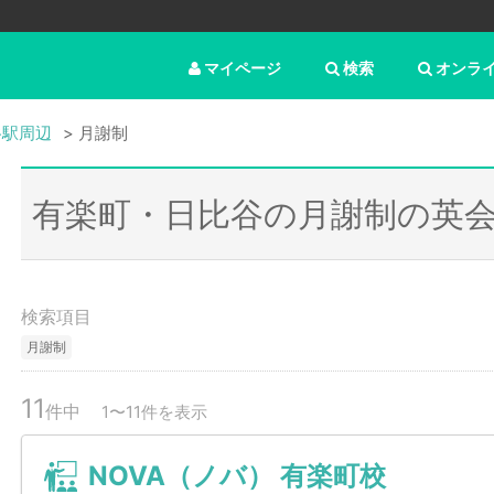
マイページ
検索
オンラ
谷駅周辺
月謝制
有楽町・日比谷の月謝制の英
検索項目
月謝制
11
件中
1〜11件を表示
NOVA（ノバ） 有楽町校