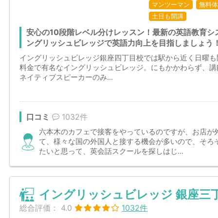
マンツーマン
無料体
土日も開講
安心の10段階レベル分けレッスン！最新の英語教育シ
ングリッシュビレッジで英語力向上を目指しましょう
イングリッシュビレッジ銀座四丁目校では駅から近く日曜も
料金で有名なイングリッシュビレッジ。にもかかわらず、講
ネイティブスピーカーのみ...
口コミ
1032件
六本木のカフェで接客をやっているのですが、お店が
て、様々な国の外国人と接する機会が多いので、そろ
たいと思って、英会話スクールを探しはじ...
イングリッシュビレッジ 銀座三
総合評価：
4.0
1032件