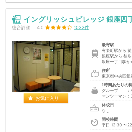
イングリッシュビレッジ 銀座四
総合評価：
4.0
1032件
最寄駅
有楽町駅から 徒
銀座駅から 徒歩
銀座一丁目駅から
住所
東京都中央区銀座
1時間あたりの
グループ ：
マンツーマン：3,
お気に入り
休校日
なし
開校時間
平日 13:30 〜22: