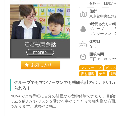
銀座一丁目駅から
住所
東京都中央区銀座
1時間あたりの
グループ ：3,0
マンツーマン：7,5
休校日
なし
開校時間
平日 13:00 〜22:
お気に入り
マンツーマン
ビジネ
夜も開講
大手
駅
グループでもマンツーマンでも明朗会計のポッキリ1
られる！
NOVAではお手軽に自分の部屋から留学体験できたり、目的
ラムを組んでレッスンを受ける事ができたり多種多様な方面
つかります。試験や資格...