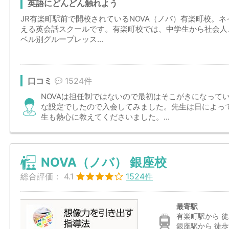
英語にどんどん触れよう
JR有楽町駅前で開校されているNOVA（ノバ）有楽町校。
える英会話スクールです。有楽町校では、中学生から社会人
ベル別グループレッス...
口コミ
1524件
NOVAは担任制ではないので最初はそこがきになって
な設定でしたので入会してみました。先生は日によっ
生も熱心に教えてくださいました。...
NOVA（ノバ） 銀座校
総合評価：
4.1
1524件
最寄駅
有楽町駅から 徒
銀座駅から 徒歩