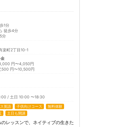
歩1分
 徒歩4分
5分
楽町2丁目10-1
料金
00 円〜4,050円
00 円〜10,500円
日
00 / 土日 10:00 〜18:30
ス英語
子供向けコース
無料体験
近
土日も開講
Aのレッスンで、ネイティブの生きた