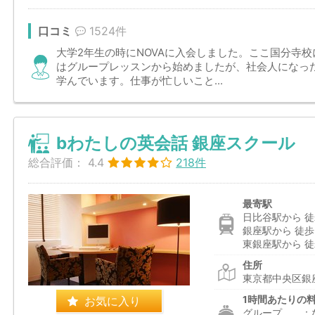
口コミ
1524件
大学2年生の時にNOVAに入会しました。ここ国分寺
はグループレッスンから始めましたが、社会人になっ
学んでいます。仕事が忙しいこと...
bわたしの英会話 銀座スクール
総合評価：
4.4
218件
最寄駅
日比谷駅から 徒
銀座駅から 徒歩
東銀座駅から 徒
住所
東京都中央区銀座
お気に入り
1時間あたりの
グループ ：