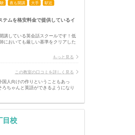
験
夜も開講
大手
駅近
ステムを格安料金で提供しているイ
！
開講している英会話スクールです！低
師においても厳しい基準をクリアした
もっと見る
この教室の口コミを詳しく見る
外国人向けの作りということもあっ
そろちゃんと英語ができるようになり
丁目校