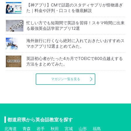
【神アプリ】CMで話題のスタディサプリが怪物過ぎ
た｜料金や評判・口コミを徹底解説
忙しい方でも短期間で英語を習得！スキマ時間に出来
る最強英会話学習アプリ12選
海外旅行に行くなら絶対に入れておきたいおすすめス
マホアプリ12選まとめてみた。
英語初心者がたった4カ月でTOEICで800点越えする
方法をまとめてみた。
マガジン一覧を見る
都道府県から英会話教室を探す
北海道
青森
岩手
秋田
宮城
山形
福島