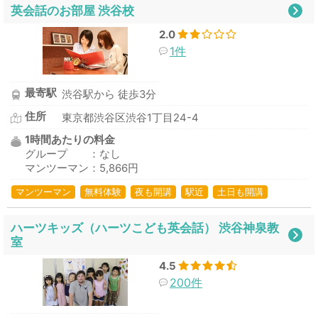
英会話のお部屋 渋谷校
2.0
1件
最寄駅
渋谷駅から 徒歩3分
住所
東京都渋谷区渋谷1丁目24-4
1時間あたりの料金
グループ ：なし
マンツーマン：5,866円
マンツーマン
無料体験
夜も開講
駅近
土日も開講
ハーツキッズ（ハーツこども英会話） 渋谷神泉教
室
4.5
200件