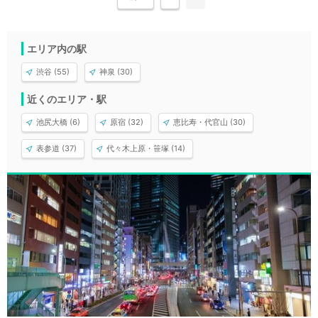
エリア内の駅
渋谷 (55)
神泉 (30)
近くのエリア・駅
池尻大橋 (6)
原宿 (32)
恵比寿・代官山 (30)
表参道 (37)
代々木上原・笹塚 (14)