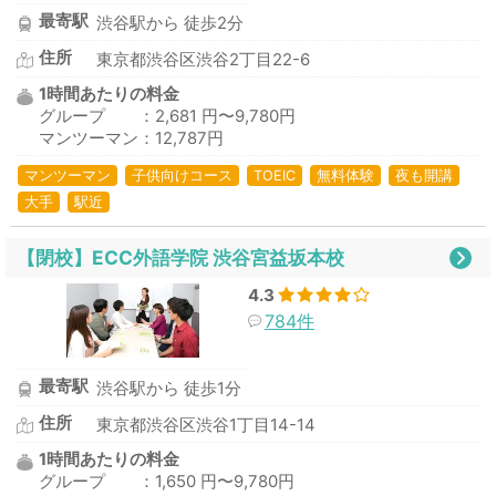
最寄駅
渋谷駅から 徒歩2分
住所
東京都渋谷区渋谷2丁目22-6
1時間あたりの料金
グループ ：2,681 円〜9,780円
マンツーマン：12,787円
マンツーマン
子供向けコース
TOEIC
無料体験
夜も開講
大手
駅近
【閉校】ECC外語学院 渋谷宮益坂本校
4.3
784件
最寄駅
渋谷駅から 徒歩1分
住所
東京都渋谷区渋谷1丁目14-14
1時間あたりの料金
グループ ：1,650 円〜9,780円