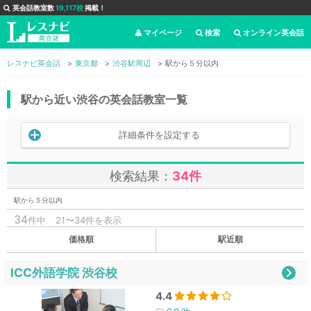
英会話教室数
19,117校
掲載！
マイページ
検索
オンライン英会話
レスナビ英会話
東京都
渋谷駅周辺
駅から５分以内
駅から近い渋谷の英会話教室一覧
詳細条件を設定する
検索結果：
34件
駅から５分以内
34
件中
21〜34件を表示
価格順
駅近順
ICC外語学院 渋谷校
4.4