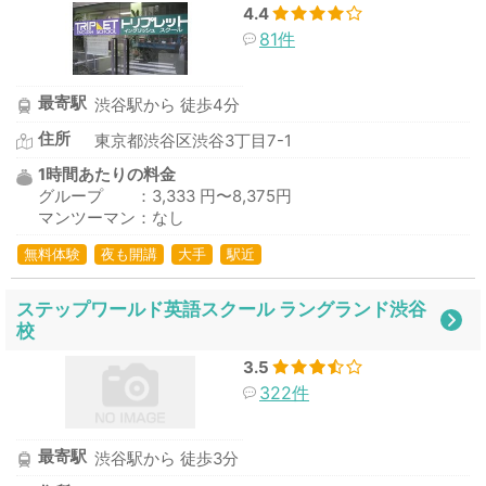
4.4
81件
最寄駅
渋谷駅から 徒歩4分
住所
東京都渋谷区渋谷3丁目7-1
1時間あたりの料金
グループ ：3,333 円〜8,375円
マンツーマン：なし
無料体験
夜も開講
大手
駅近
ステップワールド英語スクール ラングランド渋谷
校
3.5
322件
最寄駅
渋谷駅から 徒歩3分