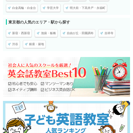
白金高輪・白金台
学芸大学
明大前・下高井戸・永福町
東京都の人気のエリア・駅から探す
新宿・西新宿
池袋・板橋
自由が丘・田園調布
吉祥寺
渋谷
銀座・築地