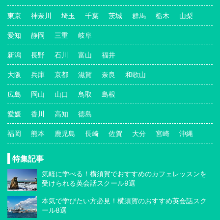
東京
神奈川
埼玉
千葉
茨城
群馬
栃木
山梨
愛知
静岡
三重
岐阜
新潟
長野
石川
富山
福井
大阪
兵庫
京都
滋賀
奈良
和歌山
広島
岡山
山口
鳥取
島根
愛媛
香川
高知
徳島
福岡
熊本
鹿児島
長崎
佐賀
大分
宮崎
沖縄
特集記事
気軽に学べる！横須賀でおすすめのカフェレッスンを
受けられる英会話スクール9選
本気で学びたい方必見！横須賀のおすすめ英会話スク
ール8選