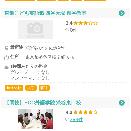
東進こども英語塾 四谷大塚 渋谷教室
3.4
0件
最寄駅
渋谷駅から 徒歩4分
住所
東京都渋谷区桜丘町18-6
1時間あたりの料金
グループ ：なし
マンツーマン：なし
無料体験
大手
駅近
【閉校】ECC外語学院 渋谷東口校
4.3
784件