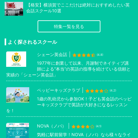
【格安】横須賀でここだけは絶対におすすめしたい英
会話スクール10選
特集一覧を見る
よく探されるスクール
シェーン英会話
(4.8)
1977年に創業して以来、月謝制でネイティブ講
師による”本当”の英語の指導を続けている信頼と
実績の「シェーン英会話」
ペッピーキッズクラブ
(4.2)
1歳の乳幼児から参加OK！子ども英会話のペッピ
ーキッズクラブで英語が大好きになるレッスン
を！
NOVA（ノバ）
(4.1)
気軽に駅前留学！NOVA（ノバ）なら様々なライ