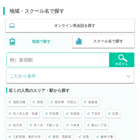
地域・スクール名で探す
オンライン英会話を探す
スクール名で探す
地域で探す
検索する
こだわり条件
近くの人気のエリア・駅から探す
池尻大橋
原宿
恵比寿・代官山
表参道
代々木上原・笹塚
中目黒
外苑前
下北沢
広尾
祐天寺
代々木・千駄ヶ谷
六本木
青山一丁目
三軒茶屋・駒沢大学
新宿・西新宿
目黒
麻布十番