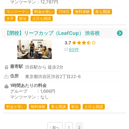
マンツーマン：12,787円
マンツーマン
料金が安い
TOEIC
無料体験
夜も開講
大手
駅近
土日も開講
【閉校】リーフカップ（LeafCup） 渋谷校
3.7
60件
最寄駅
渋谷駅から 徒歩2分
住所
東京都渋谷区渋谷2丁目22-6
1時間あたりの料金
グループ ：1,666円
マンツーマン：なし
料金が安い
無料体験
夜も開講
駅近
土日も開講
前へ
1
2