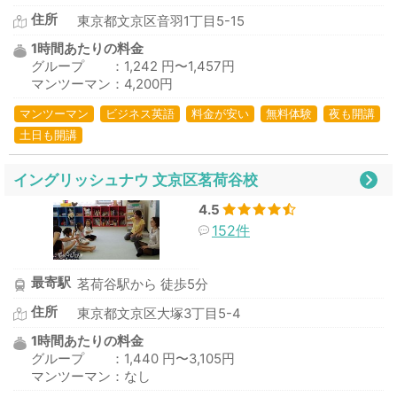
住所
東京都文京区音羽1丁目5-15
1時間あたりの料金
グループ ：1,242 円〜1,457円
マンツーマン：4,200円
マンツーマン
ビジネス英語
料金が安い
無料体験
夜も開講
土日も開講
イングリッシュナウ 文京区茗荷谷校
4.5
152件
最寄駅
茗荷谷駅から 徒歩5分
住所
東京都文京区大塚3丁目5-4
1時間あたりの料金
グループ ：1,440 円〜3,105円
マンツーマン：なし