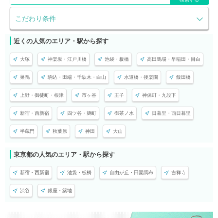
こだわり条件
近くの人気のエリア・駅から探す
大塚
神楽坂・江戸川橋
池袋・板橋
高田馬場・早稲田・目白
巣鴨
駒込・田端・千駄木・白山
水道橋・後楽園
飯田橋
上野・御徒町・根津
市ヶ谷
王子
神保町・九段下
新宿・西新宿
四ツ谷・麹町
御茶ノ水
日暮里・西日暮里
半蔵門
秋葉原
神田
大山
東京都の人気のエリア・駅から探す
新宿・西新宿
池袋・板橋
自由が丘・田園調布
吉祥寺
渋谷
銀座・築地