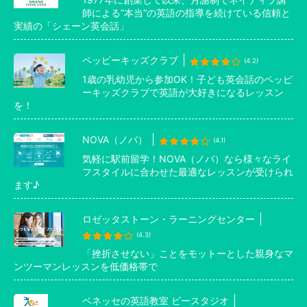
師による”本当”の英語の指導を続けている信頼と
実績の「シェーン英会話」
ペッピーキッズクラブ
(4.2)
1歳の乳幼児から参加OK！子ども英会話のペッピ
ーキッズクラブで英語が大好きになるレッスン
を！
NOVA（ノバ）
(4.1)
気軽に駅前留学！NOVA（ノバ）なら様々なライ
フスタイルに合わせた最適なレッスンが受けられ
ます♪
ロゼッタストーン・ラーニングセンター
(4.3)
「挫折させない」ことをモットーとした親身なマ
ンツーマンレッスンを低価格帯で
ベネッセの英語教室 ビースタジオ