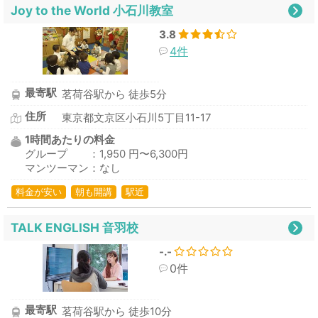
Joy to the World 小石川教室
3.8
4件
最寄駅
茗荷谷駅から 徒歩5分
住所
東京都文京区小石川5丁目11-17
1時間あたりの料金
グループ ：1,950 円〜6,300円
マンツーマン：なし
料金が安い
朝も開講
駅近
TALK ENGLISH 音羽校
-.-
0件
最寄駅
茗荷谷駅から 徒歩10分