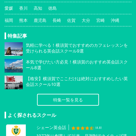
愛媛
香川
高知
徳島
福岡
熊本
鹿児島
長崎
佐賀
大分
宮崎
沖縄
特集記事
気軽に学べる！横須賀でおすすめのカフェレッスンを
受けられる英会話スクール9選
本気で学びたい方必見！横須賀のおすすめ英会話スク
ール8選
【格安】横須賀でここだけは絶対におすすめしたい英
会話スクール10選
特集一覧を見る
よく探されるスクール
シェーン英会話
(4.8)
1977年に創業して以来、月謝制でネイティブ講