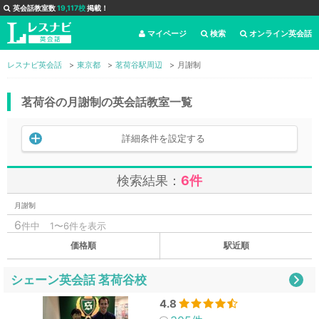
英会話教室数
19,117校
掲載！
マイページ
検索
オンライン英会話
レスナビ英会話
東京都
茗荷谷駅周辺
月謝制
茗荷谷の月謝制の英会話教室一覧
詳細条件を設定する
検索結果：
6件
月謝制
6
件中
1〜6件を表示
価格順
駅近順
シェーン英会話 茗荷谷校
4.8