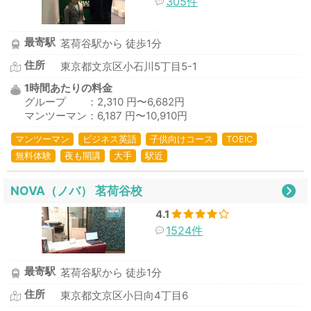
305件
最寄駅
茗荷谷駅から 徒歩1分
住所
東京都文京区小石川5丁目5-1
1時間あたりの料金
グループ ：2,310 円〜6,682円
マンツーマン：6,187 円〜10,910円
マンツーマン
ビジネス英語
子供向けコース
TOEIC
無料体験
夜も開講
大手
駅近
NOVA（ノバ） 茗荷谷校
4.1
1524件
最寄駅
茗荷谷駅から 徒歩1分
住所
東京都文京区小日向4丁目6