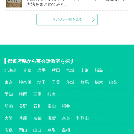
方法をまとめてみた。
マガジン一覧を見る
都道府県から英会話教室を探す
北海道
青森
岩手
秋田
宮城
山形
福島
東京
神奈川
埼玉
千葉
茨城
群馬
栃木
山梨
愛知
静岡
三重
岐阜
新潟
長野
石川
富山
福井
大阪
兵庫
京都
滋賀
奈良
和歌山
広島
岡山
山口
鳥取
島根