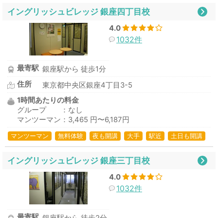
イングリッシュビレッジ 銀座四丁目校
4.0
1032件
最寄駅
銀座駅から 徒歩1分
住所
東京都中央区銀座4丁目3-5
1時間あたりの料金
グループ ：なし
マンツーマン：3,465 円〜6,187円
マンツーマン
無料体験
夜も開講
大手
駅近
土日も開講
イングリッシュビレッジ 銀座三丁目校
4.0
1032件
最寄駅