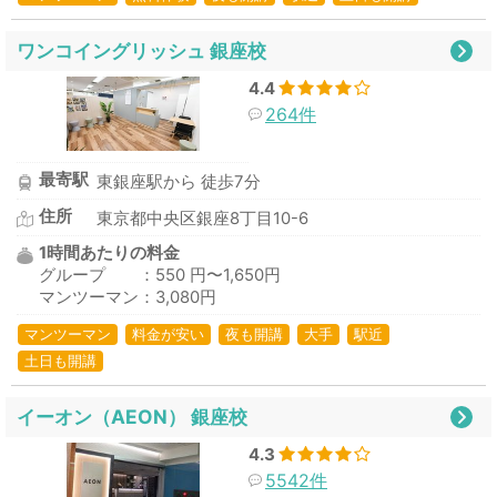
ワンコイングリッシュ 銀座校
4.4
264件
最寄駅
東銀座駅から 徒歩7分
住所
東京都中央区銀座8丁目10-6
1時間あたりの料金
グループ ：550 円〜1,650円
マンツーマン：3,080円
マンツーマン
料金が安い
夜も開講
大手
駅近
土日も開講
イーオン（AEON） 銀座校
4.3
5542件