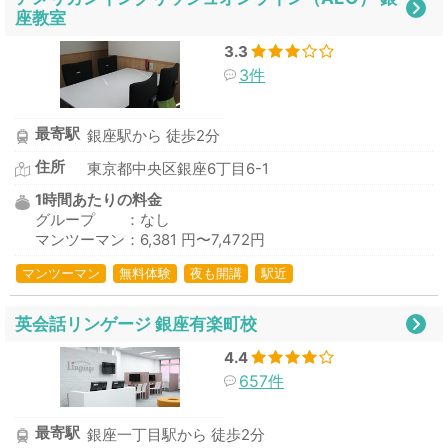
座教室
3.3
3件
最寄駅
銀座駅から 徒歩2分
住所
東京都中央区銀座6丁目6-1
1時間あたりの料金
グループ ：なし
マンツーマン：6,381 円〜7,472円
マンツーマン
無料体験
夜も開講
駅近
英会話リンゲージ 銀座有楽町校
4.4
657件
最寄駅
銀座一丁目駅から 徒歩2分