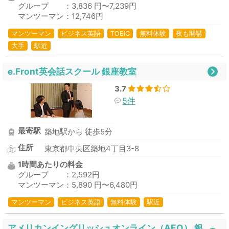
グループ ：3,836 円〜7,239円
マンツーマン：12,746円
マンツーマン
ビジネス英語
TOEIC
無料体験
夜も開講
大手
駅近
e.Front英会話スクール 銀座教室
3.7
5件
最寄駅
築地駅から 徒歩5分
住所
東京都中央区築地4丁目3-8
1時間あたりの料金
グループ ：2,592円
マンツーマン：5,890 円〜6,480円
マンツーマン
ビジネス英語
無料体験
駅近
アメリカンイングリッシュオンライン（AEO） 銀