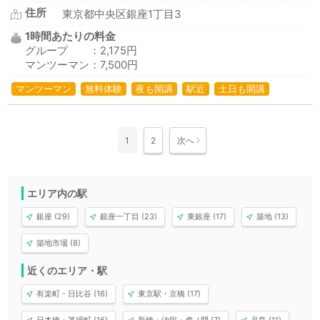
住所
東京都中央区銀座1丁目3
1時間あたりの料金
グループ ：2,175円
マンツーマン：7,500円
マンツーマン
無料体験
夜も開講
駅近
土日も開講
1
2
次へ
エリア内の駅
銀座 (29)
銀座一丁目 (23)
東銀座 (17)
築地 (13)
築地市場 (8)
近くのエリア・駅
有楽町・日比谷 (16)
東京駅・京橋 (17)