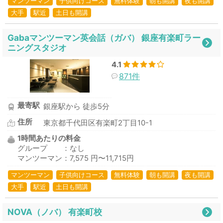
マンツーマン
子供向けコース
無料体験
朝も開講
夜も開講
大手
駅近
土日も開講
Gabaマンツーマン英会話（ガバ） 銀座有楽町ラー
ニングスタジオ
4.1
871件
最寄駅
銀座駅から 徒歩5分
住所
東京都千代田区有楽町2丁目10-1
1時間あたりの料金
グループ ：なし
マンツーマン：7,575 円〜11,715円
マンツーマン
子供向けコース
無料体験
朝も開講
夜も開講
大手
駅近
土日も開講
NOVA（ノバ） 有楽町校