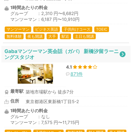
1時間あたりの料金
グループ ：2,310 円〜6,682円
マンツーマン：6,187 円〜10,910円
マンツーマン
ビジネス英語
子供向けコース
TOEIC
無料体験
夜も開講
大手
駅近
土日も開講
Gabaマンツーマン英会話（ガバ） 新橋汐留ラーニ
ングスタジオ
4.1
871件
最寄駅
築地市場駅から 徒歩7分
住所
東京都港区東新橋1丁目5-2
1時間あたりの料金
グループ ：なし
マンツーマン：7,575 円〜11,715円