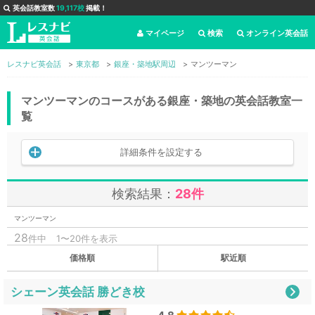
英会話教室数
19,117校
掲載！
マイページ
検索
オンライン英会話
レスナビ英会話
東京都
銀座・築地駅周辺
マンツーマン
マンツーマンのコースがある銀座・築地の英会話教室一
覧
詳細条件を設定する
検索結果：
28件
マンツーマン
28
件中
1〜20件を表示
価格順
駅近順
シェーン英会話 勝どき校