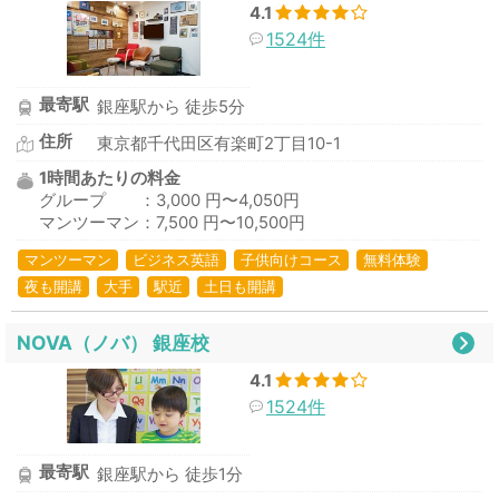
4.1
1524件
最寄駅
銀座駅から 徒歩5分
住所
東京都千代田区有楽町2丁目10-1
1時間あたりの料金
グループ ：3,000 円〜4,050円
マンツーマン：7,500 円〜10,500円
マンツーマン
ビジネス英語
子供向けコース
無料体験
夜も開講
大手
駅近
土日も開講
NOVA（ノバ） 銀座校
4.1
1524件
最寄駅
銀座駅から 徒歩1分