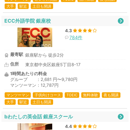
大手
駅近
土日も開講
ECC外語学院 銀座校
4.3
784件
最寄駅
銀座駅から 徒歩2分
住所
東京都中央区銀座5丁目8-17
1時間あたりの料金
グループ ：2,681 円〜9,780円
マンツーマン：12,787円
マンツーマン
子供向けコース
TOEIC
無料体験
夜も開講
大手
駅近
土日も開講
bわたしの英会話 銀座スクール
4.4