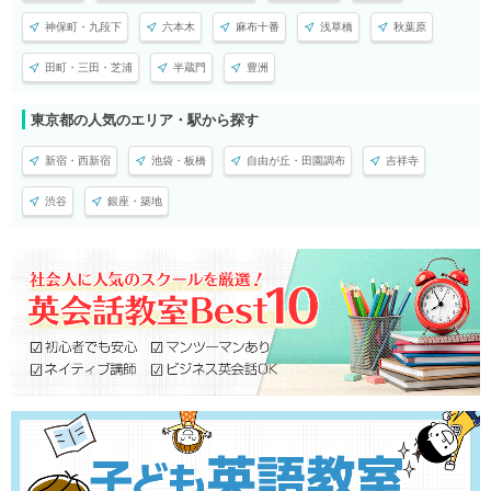
神保町・九段下
六本木
麻布十番
浅草橋
秋葉原
田町・三田・芝浦
半蔵門
豊洲
東京都の人気のエリア・駅から探す
新宿・西新宿
池袋・板橋
自由が丘・田園調布
吉祥寺
渋谷
銀座・築地