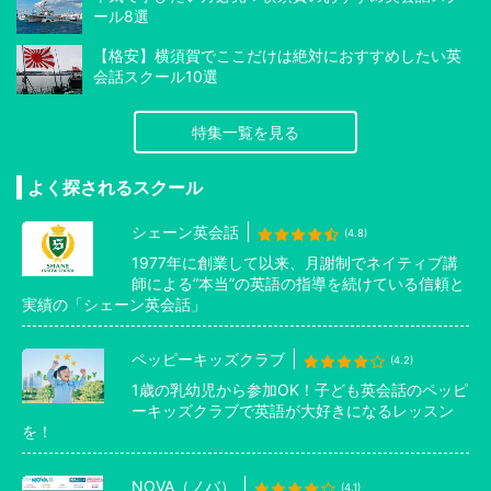
ール8選
【格安】横須賀でここだけは絶対におすすめしたい英
会話スクール10選
特集一覧を見る
よく探されるスクール
シェーン英会話
(4.8)
1977年に創業して以来、月謝制でネイティブ講
師による”本当”の英語の指導を続けている信頼と
実績の「シェーン英会話」
ペッピーキッズクラブ
(4.2)
1歳の乳幼児から参加OK！子ども英会話のペッピ
ーキッズクラブで英語が大好きになるレッスン
を！
NOVA（ノバ）
(4.1)