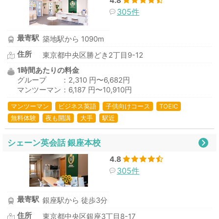
4.8
305件
最寄駅
築地駅から 1090m
住所
東京都中央区勝どき2丁目9-12
1時間あたりの料金
グループ ：2,310 円〜6,682円
マンツーマン：6,187 円〜10,910円
マンツーマン
ビジネス英語
子供向けコース
TOEIC
無料体験
夜も開講
大手
駅近
シェーン英会話 銀座本校
4.8
305件
最寄駅
銀座駅から 徒歩3分
住所
東京都中央区銀座3丁目8-17