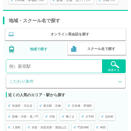
日本橋・茅場町 (16)
新橋・汐留・虎ノ門 (7)
月島 (11)
地域・スクール名で探す
オンライン英会話を探す
スクール名で探す
地域で探す
検索する
こだわり条件
近くの人気のエリア・駅から探す
有楽町・日比谷
東京駅・京橋
日本橋・茅場町
新橋・汐留・虎ノ門
月島
勝どき
大手町
浜松町
人形町
赤坂・赤坂見附・溜池山王
門前仲町
神田