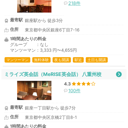
218件
最寄駅
銀座駅から 徒歩3分
住所
東京都中央区銀座6丁目7-16
1時間あたりの料金
グループ ：なし
マンツーマン：3,333 円〜4,655円
マンツーマン
無料体験
夜も開講
駅近
土日も開講
ミライズ英会話（MeRISE英会話） 八重州校
4.3
100件
最寄駅
銀座一丁目駅から 徒歩7分
住所
東京都中央区京橋2丁目8-1
1時間あたりの料金