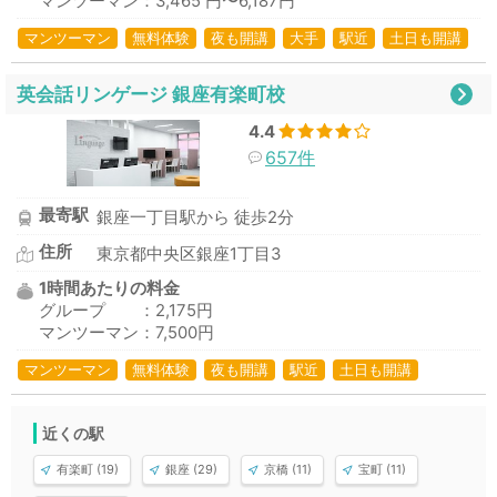
マンツーマン：3,465 円〜6,187円
マンツーマン
無料体験
夜も開講
大手
駅近
土日も開講
英会話リンゲージ 銀座有楽町校
4.4
657件
最寄駅
銀座一丁目駅から 徒歩2分
住所
東京都中央区銀座1丁目3
1時間あたりの料金
グループ ：2,175円
マンツーマン：7,500円
マンツーマン
無料体験
夜も開講
駅近
土日も開講
近くの駅
有楽町 (19)
銀座 (29)
京橋 (11)
宝町 (11)