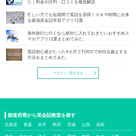
た｜料金や評判・口コミを徹底解説
忙しい方でも短期間で英語を習得！スキマ時間に出来
る最強英会話学習アプリ12選
海外旅行に行くなら絶対に入れておきたいおすすめス
マホアプリ12選まとめてみた。
英語初心者がたった4カ月でTOEICで800点越えする
方法をまとめてみた。
マガジン一覧を見る
都道府県から英会話教室を探す
北海道
青森
岩手
秋田
宮城
山形
福島