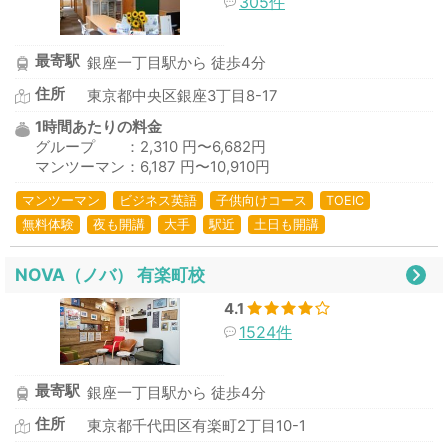
305件
最寄駅
銀座一丁目駅から 徒歩4分
住所
東京都中央区銀座3丁目8-17
1時間あたりの料金
グループ ：2,310 円〜6,682円
マンツーマン：6,187 円〜10,910円
マンツーマン
ビジネス英語
子供向けコース
TOEIC
無料体験
夜も開講
大手
駅近
土日も開講
NOVA（ノバ） 有楽町校
4.1
1524件
最寄駅
銀座一丁目駅から 徒歩4分
住所
東京都千代田区有楽町2丁目10-1