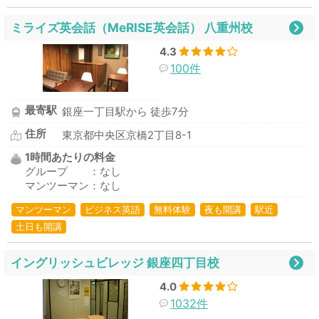
ミライズ英会話（MeRISE英会話） 八重州校
4.3
100件
最寄駅
銀座一丁目駅から 徒歩7分
住所
東京都中央区京橋2丁目8-1
1時間あたりの料金
グループ ：なし
マンツーマン：なし
マンツーマン
ビジネス英語
無料体験
夜も開講
駅近
土日も開講
イングリッシュビレッジ 銀座四丁目校
4.0
1032件