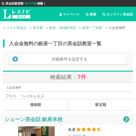
英会話教室数
19,117校
掲載！
マイページ
検索
オンライン英会話
レスナビ英会話
東京都
銀座・築地駅周辺
銀座一丁目駅
入会金無料
入会金無料の銀座一丁目の英会話教室一覧
詳細条件を設定する
検索結果：
7件
入会金無料
7
件中
1〜7件を表示
価格順
駅近順
シェーン英会話 銀座本校
4.8