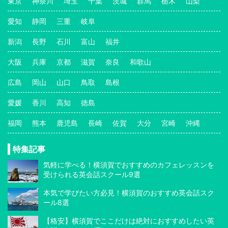
東京
神奈川
埼玉
千葉
茨城
群馬
栃木
山梨
愛知
静岡
三重
岐阜
新潟
長野
石川
富山
福井
大阪
兵庫
京都
滋賀
奈良
和歌山
広島
岡山
山口
鳥取
島根
愛媛
香川
高知
徳島
福岡
熊本
鹿児島
長崎
佐賀
大分
宮崎
沖縄
特集記事
気軽に学べる！横須賀でおすすめのカフェレッスンを
受けられる英会話スクール9選
本気で学びたい方必見！横須賀のおすすめ英会話スク
ール8選
【格安】横須賀でここだけは絶対におすすめしたい英