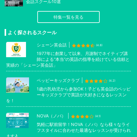
会話スクール10選
特集一覧を見る
よく探されるスクール
シェーン英会話
(4.8)
1977年に創業して以来、月謝制でネイティブ講
師による”本当”の英語の指導を続けている信頼と
実績の「シェーン英会話」
ペッピーキッズクラブ
(4.2)
1歳の乳幼児から参加OK！子ども英会話のペッピ
ーキッズクラブで英語が大好きになるレッスン
を！
NOVA（ノバ）
(4.1)
気軽に駅前留学！NOVA（ノバ）なら様々なライ
フスタイルに合わせた最適なレッスンが受けられ
ます♪