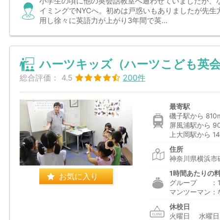
小学生の頃に他の英会話教室へ通わせていましたが、
イミングでNYCへ。初めは戸惑いもありましたが先生
用し徐々に英語力が上がり3年間で英...
ハーツキッズ（ハーツこども英会
総合評価：
4.5
200件
最寄駅
磯子駅から 810
屏風浦駅から 9
上大岡駅から 14
住所
神奈川県横浜市
1時間あたりの
お気に入り
グループ ：1,
マンツーマン：
休校日
火曜日 水曜