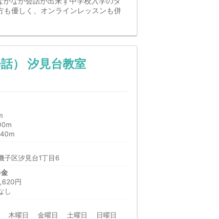
なかなか会話が出来ず中学校入学のタ
方も優しく、オンラインレッスンも併
話） 汐見台教室
m
00m
40m
磯子区汐見台1丁目6
料金
620円
なし
日 木曜日 金曜日 土曜日 日曜日