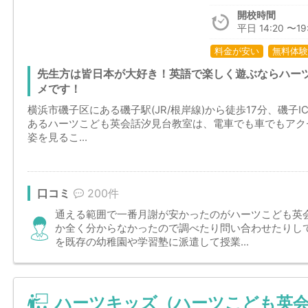
開校時間
平日 14:20 〜19
料金が安い
無料体験
先生方は皆日本が大好き！英語で楽しく遊ぶならハー
メです！
横浜市磯子区にある磯子駅(JR/根岸線)から徒歩17分、磯子I
あるハーツこども英会話汐見台教室は、電車でも車でもアク
姿を見るこ...
口コミ
200件
通える範囲で一番月謝が安かったのがハーツこども英
か全く分からなかったので調べたり問い合わせたりし
を既存の幼稚園や学習塾に派遣して授業...
ハーツキッズ（ハーツこども英会