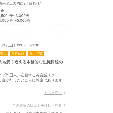
南区上大岡西2丁目15-17
料金
00 円〜3,000円
000 円〜5,000円
00 / 土日 10:00 〜21:00
安い
無料体験
夜も開講
人も安く通える本格的な生徒目線の
イティブ外国人が在籍する英会話スクー
っ直ぐ行ったところに教室はあります
もっと見る
この教室の口コミを詳しく見る