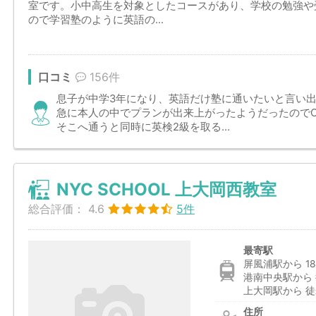
室です。小中高生を対象としたコースがあり、学校の勉強や
ので学習塾のように英語の...
口コミ
156件
息子が中学3年になり、英語だけ塾に通いたいと言い
急に本人の中でプランが出来上がったようだったので
そこへ通うと同時に英検2級を取る...
NYC SCHOOL 上大岡西教室
総合評価：
4.6
5件
最寄駅
屏風浦駅から 18
港南中央駅から 
上大岡駅から 徒
住所