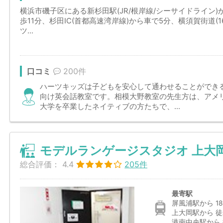
横浜市磯子区にある新杉田駅(JR/根岸線/シーサイドライン)
歩11分、杉田IC(首都高速湾岸線)から車で5分、横須賀街道
ツ...
口コミ
200件
ハーツキッズは子どもを安心して通わせることができ
向け英会話教室です。相模大野教室の先生方は、アメ
大学を卒業したネイティブの方たちで、...
モデルランゲージスタジオ 上大
総合評価：
4.4
205件
最寄駅
屏風浦駅から 18
上大岡駅から 徒
港南中央駅から 