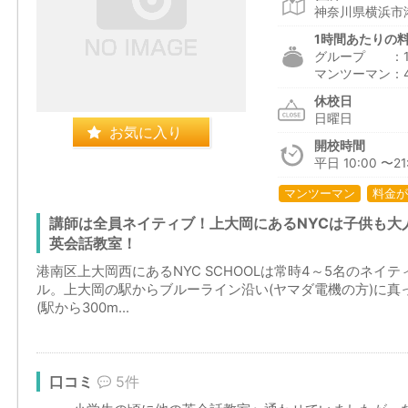
神奈川県横浜市港
1時間あたりの
グループ ：1,5
マンツーマン：4,
休校日
日曜日
お気に入り
開校時間
平日 10:00 〜21:
マンツーマン
料金が
講師は全員ネイティブ！上大岡にあるNYCは子供も大
英会話教室！
港南区上大岡西にあるNYC SCHOOLは常時4～5名のネ
ル。上大岡の駅からブルーライン沿い(ヤマダ電機の方)に真
(駅から300m...
口コミ
5件