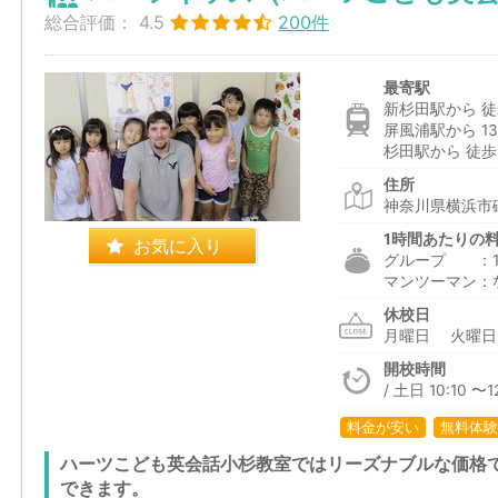
総合評価：
4.5
200件
最寄駅
新杉田駅から 徒
屏風浦駅から 13
杉田駅から 徒歩
住所
神奈川県横浜市磯
1時間あたりの
お気に入り
グループ ：1,
マンツーマン：
休校日
月曜日 火曜
開校時間
/ 土日 10:10 〜
料金が安い
無料体験
ハーツこども英会話小杉教室ではリーズナブルな価格
できます。