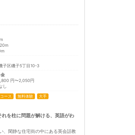
m
20m
0m
子区磯子5丁目10-3
料金
00 円〜2,050円
なし
コース
無料体験
大手
それを柱に問題が解ける、英語がわ
い、閑静な住宅街の中にある英会話教