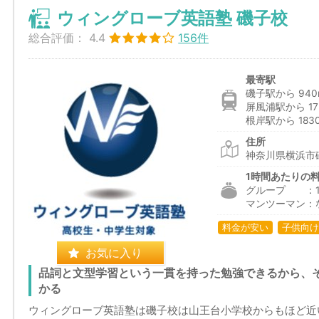
ウィングローブ英語塾 磯子校
総合評価：
4.4
156件
最寄駅
磯子駅から 940
屏風浦駅から 17
根岸駅から 183
住所
神奈川県横浜市磯
1時間あたりの
グループ ：1,8
マンツーマン：
料金が安い
子供向け
お気に入り
品詞と文型学習という一貫を持った勉強できるから、
かる
ウィングローブ英語塾は磯子校は山王台小学校からもほど近