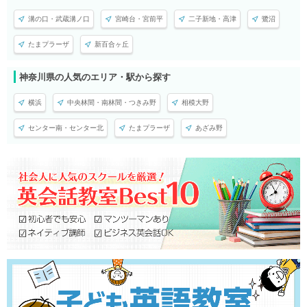
溝の口・武蔵溝ノ口
宮崎台・宮前平
二子新地・高津
鷺沼
たまプラーザ
新百合ヶ丘
神奈川県の人気のエリア・駅から探す
横浜
中央林間・南林間・つきみ野
相模大野
センター南・センター北
たまプラーザ
あざみ野