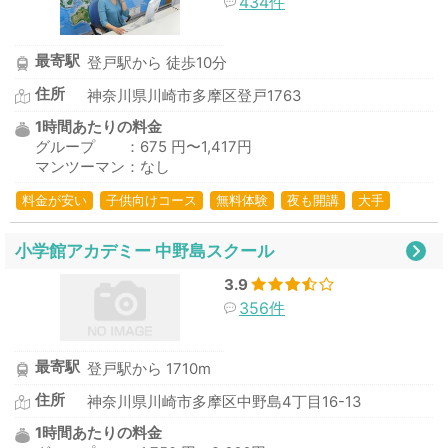
434件
最寄駅
登戸駅から 徒歩10分
住所
神奈川県川崎市多摩区登戸1763
1時間あたりの料金
グループ ：675 円〜1,417円
マンツーマン：なし
料金が安い
子供向けコース
無料体験
夜も開講
大手
小学館アカデミー 中野島スクール
3.9
356件
最寄駅
登戸駅から 1710m
住所
神奈川県川崎市多摩区中野島4丁目16-13
1時間あたりの料金