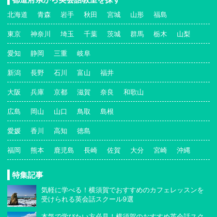
北海道
青森
岩手
秋田
宮城
山形
福島
東京
神奈川
埼玉
千葉
茨城
群馬
栃木
山梨
愛知
静岡
三重
岐阜
新潟
長野
石川
富山
福井
大阪
兵庫
京都
滋賀
奈良
和歌山
広島
岡山
山口
鳥取
島根
愛媛
香川
高知
徳島
福岡
熊本
鹿児島
長崎
佐賀
大分
宮崎
沖縄
特集記事
気軽に学べる！横須賀でおすすめのカフェレッスンを
受けられる英会話スクール9選
本気で学びたい方必見！横須賀のおすすめ英会話スク