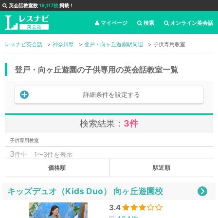
英会話教室数
19,117校
掲載！
マイページ
検索
オンライン英会話
レスナビ英会話
神奈川県
登戸・向ヶ丘遊園駅周辺
子供専用教室
登戸・向ヶ丘遊園の子供専用の英会話教室一覧
詳細条件を設定する
検索結果：
3件
子供専用教室
3
件中
1〜3件を表示
価格順
駅近順
キッズデュオ（Kids Duo） 向ヶ丘遊園校
3.4