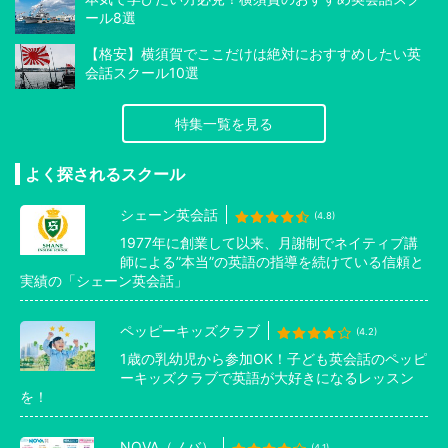
ール8選
【格安】横須賀でここだけは絶対におすすめしたい英
会話スクール10選
特集一覧を見る
よく探されるスクール
シェーン英会話
(4.8)
1977年に創業して以来、月謝制でネイティブ講
師による”本当”の英語の指導を続けている信頼と
実績の「シェーン英会話」
ペッピーキッズクラブ
(4.2)
1歳の乳幼児から参加OK！子ども英会話のペッピ
ーキッズクラブで英語が大好きになるレッスン
を！
NOVA（ノバ）
(4.1)