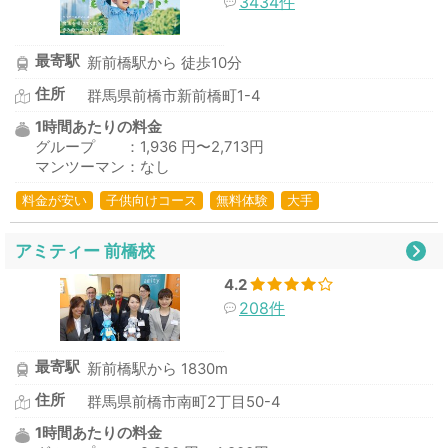
3434件
最寄駅
新前橋駅から 徒歩10分
住所
群馬県前橋市新前橋町1-4
1時間あたりの料金
グループ ：1,936 円〜2,713円
マンツーマン：なし
料金が安い
子供向けコース
無料体験
大手
アミティー 前橋校
4.2
208件
最寄駅
新前橋駅から 1830m
住所
群馬県前橋市南町2丁目50-4
1時間あたりの料金