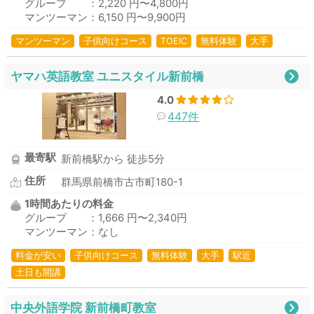
グループ ：2,220 円〜4,800円
マンツーマン：6,150 円〜9,900円
マンツーマン
子供向けコース
TOEIC
無料体験
大手
ヤマハ英語教室 ユニスタイル新前橋
4.0
447件
最寄駅
新前橋駅から 徒歩5分
住所
群馬県前橋市古市町180-1
1時間あたりの料金
グループ ：1,666 円〜2,340円
マンツーマン：なし
料金が安い
子供向けコース
無料体験
大手
駅近
土日も開講
中央外語学院 新前橋町教室