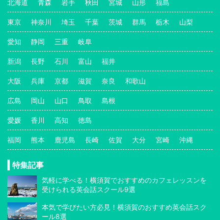
北海道
青森
岩手
秋田
宮城
山形
福島
東京
神奈川
埼玉
千葉
茨城
群馬
栃木
山梨
愛知
静岡
三重
岐阜
新潟
長野
石川
富山
福井
大阪
兵庫
京都
滋賀
奈良
和歌山
広島
岡山
山口
鳥取
島根
愛媛
香川
高知
徳島
福岡
熊本
鹿児島
長崎
佐賀
大分
宮崎
沖縄
特集記事
気軽に学べる！横須賀でおすすめのカフェレッスンを
受けられる英会話スクール9選
本気で学びたい方必見！横須賀のおすすめ英会話スク
ール8選