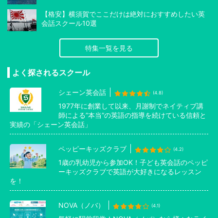
【格安】横須賀でここだけは絶対におすすめしたい英
会話スクール10選
特集一覧を見る
よく探されるスクール
シェーン英会話
(4.8)
1977年に創業して以来、月謝制でネイティブ講
師による”本当”の英語の指導を続けている信頼と
実績の「シェーン英会話」
ペッピーキッズクラブ
(4.2)
1歳の乳幼児から参加OK！子ども英会話のペッピ
ーキッズクラブで英語が大好きになるレッスン
を！
NOVA（ノバ）
(4.1)