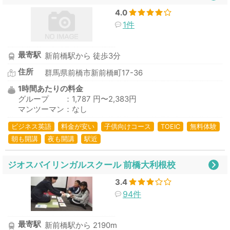
4.0
1件
最寄駅
新前橋駅から 徒歩3分
住所
群馬県前橋市新前橋町17-36
1時間あたりの料金
グループ ：1,787 円〜2,383円
マンツーマン：なし
ビジネス英語
料金が安い
子供向けコース
TOEIC
無料体験
朝も開講
夜も開講
駅近
ジオスバイリンガルスクール 前橋大利根校
3.4
94件
最寄駅
新前橋駅から 2190m