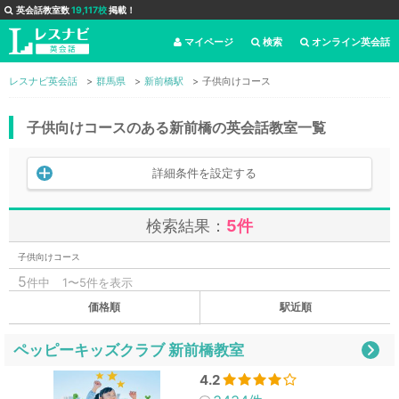
英会話教室数
19,117校
掲載！
マイページ
検索
オンライン英会話
レスナビ英会話
群馬県
新前橋駅
子供向けコース
子供向けコースのある新前橋の英会話教室一覧
詳細条件を設定する
検索結果：
5件
子供向けコース
5
件中
1〜5件を表示
価格順
駅近順
ペッピーキッズクラブ 新前橋教室
4.2