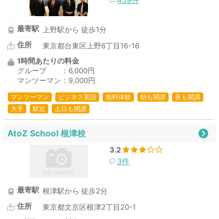
最寄駅
上野駅から 徒歩1分
住所
東京都台東区上野6丁目16-16
1時間あたりの料金
グループ ：6,000円
マンツーマン：9,000円
マンツーマン
ビジネス英語
無料体験
朝も開講
夜も開講
大手
駅近
土日も開講
AtoZ School 根津校
3.2
3件
最寄駅
根津駅から 徒歩2分
住所
東京都文京区根津2丁目20-1