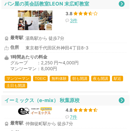
パン屋の英会話教室LEON 末広町教室
3.8
3件
最寄駅
湯島駅から 徒歩7分
住所
東京都千代田区外神田4丁目8-3
1時間あたりの料金
グループ ：2,250 円〜4,000円
マンツーマン：8,000円
マンツーマン
TOEIC
無料体験
朝も開講
夜も開講
駅近
土日も開講
イーミックス（e-mix） 秋葉原校
4.8
7件
最寄駅
仲御徒町駅から 徒歩7分