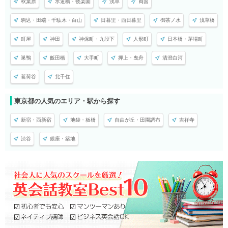
秋葉原
水道橋・後楽園
浅草
両国
駒込・田端・千駄木・白山
日暮里・西日暮里
御茶ノ水
浅草橋
町屋
神田
神保町・九段下
人形町
日本橋・茅場町
巣鴨
飯田橋
大手町
押上・曳舟
清澄白河
茗荷谷
北千住
東京都の人気のエリア・駅から探す
新宿・西新宿
池袋・板橋
自由が丘・田園調布
吉祥寺
渋谷
銀座・築地