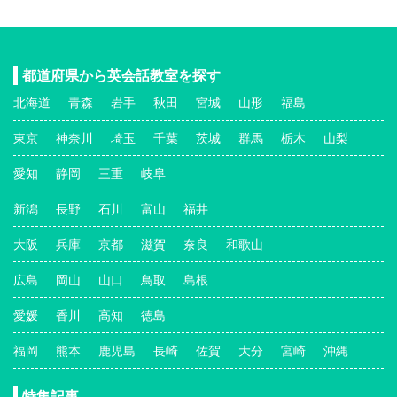
都道府県から英会話教室を探す
北海道
青森
岩手
秋田
宮城
山形
福島
東京
神奈川
埼玉
千葉
茨城
群馬
栃木
山梨
愛知
静岡
三重
岐阜
新潟
長野
石川
富山
福井
大阪
兵庫
京都
滋賀
奈良
和歌山
広島
岡山
山口
鳥取
島根
愛媛
香川
高知
徳島
福岡
熊本
鹿児島
長崎
佐賀
大分
宮崎
沖縄
特集記事