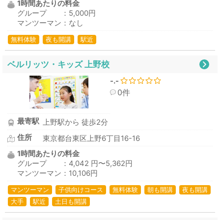
1時間あたりの料金
グループ ：5,000円
マンツーマン：なし
無料体験
夜も開講
駅近
ベルリッツ・キッズ 上野校
-.-
0件
最寄駅
上野駅から 徒歩2分
住所
東京都台東区上野6丁目16-16
1時間あたりの料金
グループ ：4,042 円〜5,362円
マンツーマン：10,106円
マンツーマン
子供向けコース
無料体験
朝も開講
夜も開講
大手
駅近
土日も開講