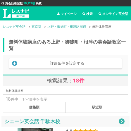
英会話教室数
19,117校
掲載！
マイページ
検索
オンライン英会話
レスナビ英会話
東京都
上野・御徒町・根津駅周辺
無料体験講座
無料体験講座のある上野・御徒町・根津の英会話教室一
覧
詳細条件を設定する
検索結果：
18件
無料体験講座
18
件中
1〜18件を表示
価格順
駅近順
シェーン英会話 千駄木校