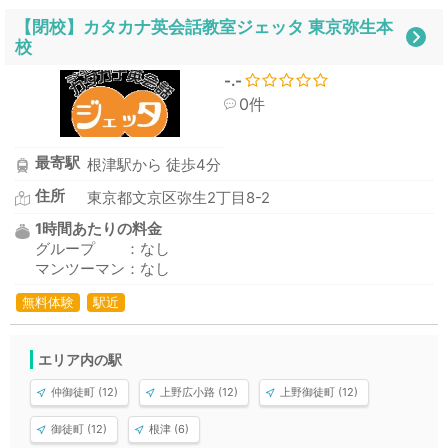
【閉校】カタカナ英会話教室ジェッタ 東京弥生本
校
-.-
0件
最寄駅
根津駅から 徒歩4分
住所
東京都文京区弥生2丁目8-2
1時間あたりの料金
グループ ：なし
マンツーマン：なし
無料体験
駅近
エリア内の駅
仲御徒町 (12)
上野広小路 (12)
上野御徒町 (12)
御徒町 (12)
根津 (6)