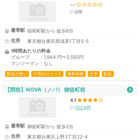
-.-
0件
最寄駅
稲荷町駅から 徒歩8分
住所
東京都台東区西浅草1丁目5-5
1時間あたりの料金
グループ ：1,944 円〜2,592円
マンツーマン：なし
料金が安い
子供向けコース
無料体験
大手
駅近
【閉校】NOVA（ノバ） 御徒町校
4.1
1524件
最寄駅
御徒町駅から 徒歩2分
住所
東京都台東区上野3丁目22-4