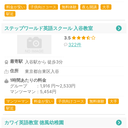
料金が安い
子供向けコース
無料体験
夜も開講
大手
駅近
ステップワールド英語スクール 入谷教室
3.5
322件
最寄駅
入谷駅から 徒歩3分
住所
東京都台東区入谷
1時間あたりの料金
グループ ：1,916 円〜2,533円
マンツーマン：5,454円
マンツーマン
料金が安い
子供向けコース
無料体験
大手
駅近
カワイ英語教室 徳風幼稚園