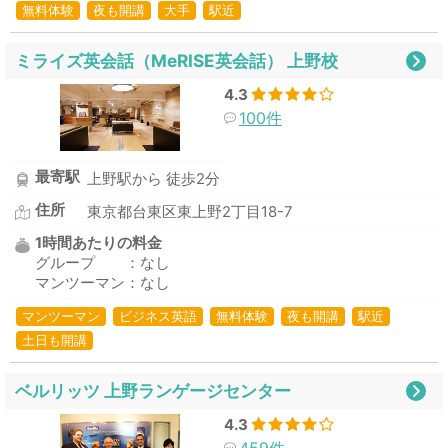
無料体験
夜も開講
大手
駅近
ミライズ英会話（MeRISE英会話） 上野校
4.3
100件
最寄駅
上野駅から 徒歩2分
住所
東京都台東区東上野2丁目18-7
1時間あたりの料金
グループ ：なし
マンツーマン：なし
マンツーマン
ビジネス英語
無料体験
夜も開講
駅近
土日も開講
ベルリッツ 上野ランゲージセンター
4.3
459件