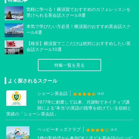
気軽に学べる！横須賀でおすすめのカフェレッスンを
受けられる英会話スクール9選
本気で学びたい方必見！横須賀のおすすめ英会話スク
ール8選
【格安】横須賀でここだけは絶対におすすめしたい英
会話スクール10選
特集一覧を見る
よく探されるスクール
シェーン英会話
(4.8)
1977年に創業して以来、月謝制でネイティブ講
師による”本当”の英語の指導を続けている信頼と
実績の「シェーン英会話」
ペッピーキッズクラブ
(4.2)
1歳の乳幼児から参加OK！子ども英会話のペッピ