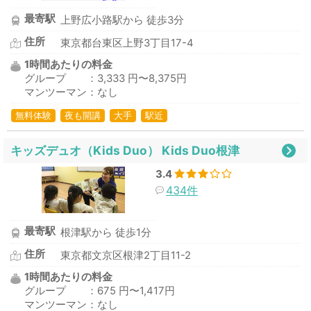
最寄駅
上野広小路駅から 徒歩3分
住所
東京都台東区上野3丁目17-4
1時間あたりの料金
グループ ：3,333 円〜8,375円
マンツーマン：なし
無料体験
夜も開講
大手
駅近
キッズデュオ（Kids Duo） Kids Duo根津
3.4
434件
最寄駅
根津駅から 徒歩1分
住所
東京都文京区根津2丁目11-2
1時間あたりの料金
グループ ：675 円〜1,417円
マンツーマン：なし