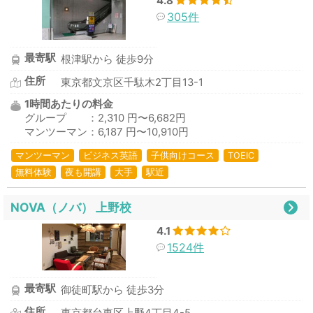
4.8
305件
最寄駅
根津駅から 徒歩9分
住所
東京都文京区千駄木2丁目13-1
1時間あたりの料金
グループ ：2,310 円〜6,682円
マンツーマン：6,187 円〜10,910円
マンツーマン
ビジネス英語
子供向けコース
TOEIC
無料体験
夜も開講
大手
駅近
NOVA（ノバ） 上野校
4.1
1524件
最寄駅
御徒町駅から 徒歩3分
住所