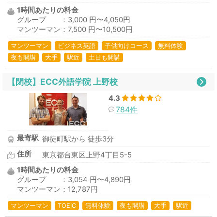
1時間あたりの料金
グループ ：3,000 円〜4,050円
マンツーマン：7,500 円〜10,500円
マンツーマン
ビジネス英語
子供向けコース
無料体験
夜も開講
大手
駅近
土日も開講
【閉校】ECC外語学院 上野校
4.3
784件
最寄駅
御徒町駅から 徒歩3分
住所
東京都台東区上野4丁目5-5
1時間あたりの料金
グループ ：3,054 円〜4,890円
マンツーマン：12,787円
マンツーマン
TOEIC
無料体験
夜も開講
大手
駅近