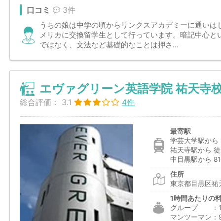
口コミ
3件
うちの娘は中学の頃からリンクスアカデミーに通いは
メリカに交換留学生として行っています。暗記中心と
ではなく、文法など基礎的なことは押さ...
エヴァグリーン英語学院 祐天寺
総合評価：
3.1
4件
最寄駅
学芸大学駅から 1
祐天寺駅から 徒
中目黒駅から 81
住所
東京都目黒区祐天寺
1時間あたりの
グループ ：1,8
マンツーマン：9,