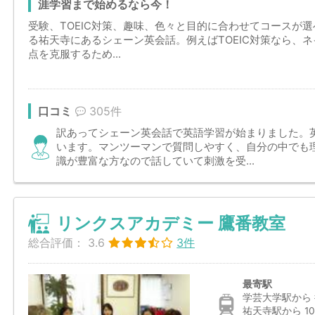
涯学習まで始めるなら今！
受験、TOEIC対策、趣味、色々と目的に合わせてコースが
る祐天寺にあるシェーン英会話。例えばTOEIC対策なら、
点を克服するため...
口コミ
305件
訳あってシェーン英会話で英語学習が始まりました。
います。マンツーマンで質問しやすく、自分の中でも
識が豊富な方なので話していて刺激を受...
リンクスアカデミー 鷹番教室
総合評価：
3.6
3件
最寄駅
学芸大学駅から 
祐天寺駅から 10