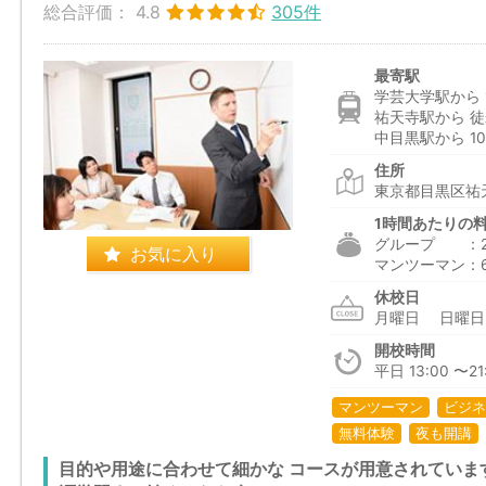
総合評価：
4.8
305件
最寄駅
学芸大学駅から 1
祐天寺駅から 徒
中目黒駅から 10
住所
東京都目黒区祐天
1時間あたりの
グループ ：2,3
お気に入り
マンツーマン：6,1
休校日
月曜日 日曜
開校時間
平日 13:00 〜21:
マンツーマン
ビジネ
無料体験
夜も開講
目的や用途に合わせて細かな コースが用意されていま