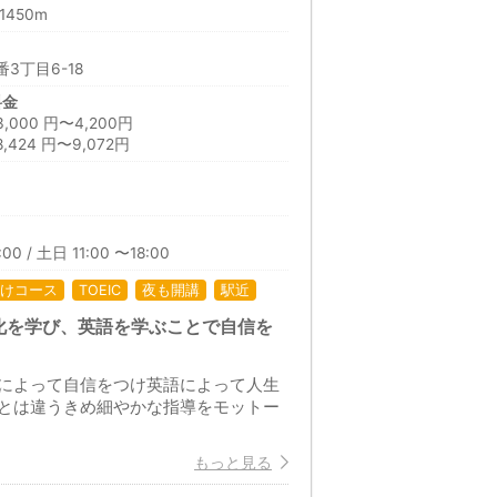
450m
3丁目6-18
料金
00 円〜4,200円
424 円〜9,072円
日
00 / 土日 11:00 〜18:00
けコース
TOEIC
夜も開講
駅近
化を学び、英語を学ぶことで自信を
によって自信をつけ英語によって人生
とは違うきめ細やかな指導をモットー
もっと見る