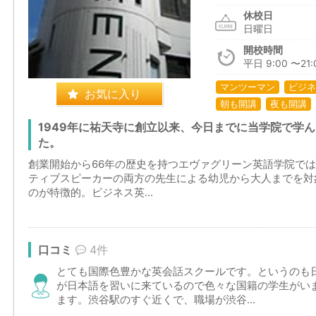
休校日
日曜日
開校時間
平日 9:00 〜21:
マンツーマン
ビジネ
お気に入り
朝も開講
夜も開講
1949年に祐天寺に創立以来、今日までに当学院で学ん
た。
創業開始から66年の歴史を持つエヴァグリーン英語学院で
ティブスピーカーの両方の先生による幼児から大人までを対
のが特徴的。ビジネス英...
口コミ
4件
とても国際色豊かな英会話スクールです。というのも
が日本語を習いに来ているので色々な国籍の学生がい
ます。渋谷駅のすぐ近くで、職場が渋谷...