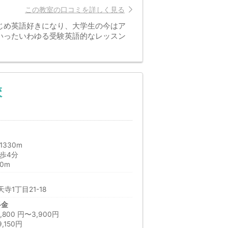
この教室の口コミを詳しく見る
じめ英語好きになり、大学生の今はア
いったいわゆる受験英語的なレッスン
校
330m
歩4分
0m
1丁目21-18
料金
00 円〜3,900円
150円