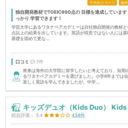
子供向けコース
無料
独自開発教材でTOEIC990点の 目標を達成していま
っかり 学習できます！
学芸大学にあるワタナベアカデミーは自社独自開発の教材とやり
点以上の結果を出しています。英語が得意ではない人には基
基礎を固めて更な...
口コミ
7件
将来は海外の大学院に留学したいと考えており、短期
るワタナベアカデミーを選びました。小学6年までは
楽しく英語を学んできましたが、中学...
キッズデュオ（Kids Duo） Kid
総合評価：
3.4
434件