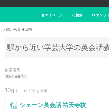
マイページ
検索
オンラ
辺
駅から５分以内
駅から近い学芸大学の英会話
検索項目
駅から５分以内
10
件中
1〜10件を表示
シェーン英会話 祐天寺校