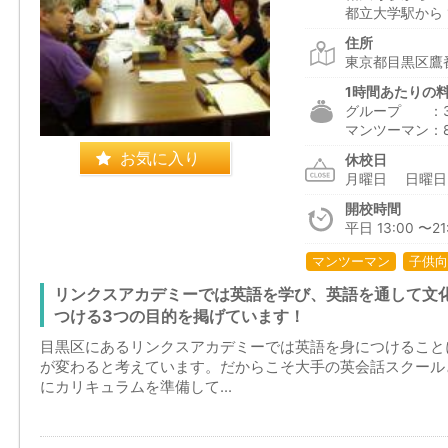
都立大学駅から 1
住所
東京都目黒区鷹番
1時間あたりの
グループ ：3,0
マンツーマン：8,
お気に入り
休校日
月曜日 日曜
開校時間
平日 13:00 〜21:
マンツーマン
子供向
リンクスアカデミーでは英語を学び、英語を通して文
つける3つの目的を掲げています！
目黒区にあるリンクスアカデミーでは英語を身につけること
が変わると考えています。だからこそ大手の英会話スクール
にカリキュラムを準備して...