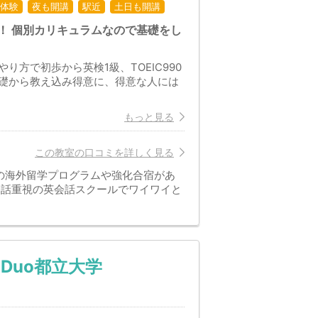
体験
夜も開講
駅近
土日も開講
す！ 個別カリキュラムなので基礎をし
方で初歩から英検1級、TOEIC990
礎から教え込み得意に、得意な人には
もっと見る
この教室の口コミを詳しく見る
の海外留学プログラムや強化合宿があ
会話重視の英会話スクールでワイワイと
s Duo都立大学