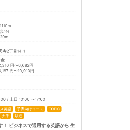
110m
歩1分
20m
寺2丁目14-1
料金
10 円〜6,682円
87 円〜10,910円
日
00 / 土日 10:00 〜17:00
ス英語
子供向けコース
TOEIC
大手
駅近
す！ ビジネスで通用する英語から 生