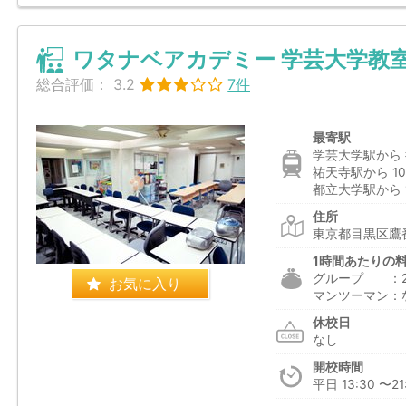
ワタナベアカデミー 学芸大学教
総合評価：
3.2
7件
最寄駅
学芸大学駅から 
祐天寺駅から 10
都立大学駅から 1
住所
東京都目黒区鷹番
1時間あたりの
グループ ：2,5
お気に入り
マンツーマン：
休校日
なし
開校時間
平日 13:30 〜21: