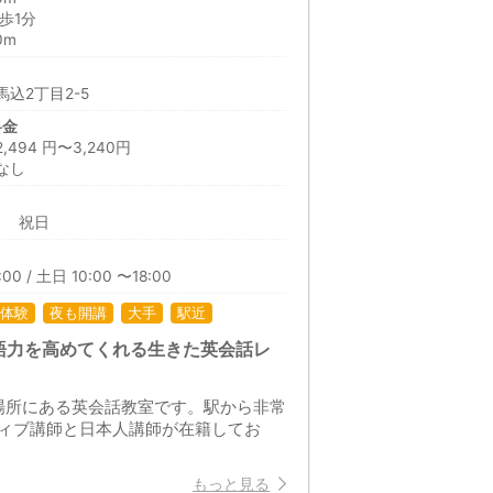
歩1分
0m
込2丁目2-5
料金
94 円〜3,240円
なし
曜日 祝日
00 / 土日 10:00 〜18:00
体験
夜も開講
大手
駅近
語力を高めてくれる生きた英会話レ
の場所にある英会話教室です。駅から非常
ィブ講師と日本人講師が在籍してお
もっと見る