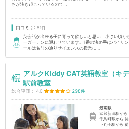
ちが沸き起こっているので...
口コミ
61件
英会話が出来る子に育って欲しいと思い、小さい頃か
ーガーテンに通わせています。1番の決め手はバイリ
ールは名前の通りサイエンスの授業に...
アルクKiddy CAT英語教室（
駅前教室
総合評価：
4.0
298件
最寄駅
武蔵新田駅から 
千鳥町駅から 徒
下丸子駅から 徒