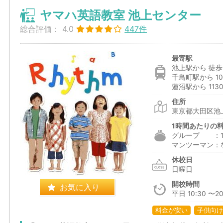
ヤマハ英語教室 池上センター
総合評価：
4.0
447件
最寄駅
池上駅から 徒歩
千鳥町駅から 10
蓮沼駅から 113
住所
東京都大田区池上
1時間あたりの
グループ ：1,6
マンツーマン：
休校日
日曜日
開校時間
お気に入り
平日 10:30 〜20
料金が安い
子供向け