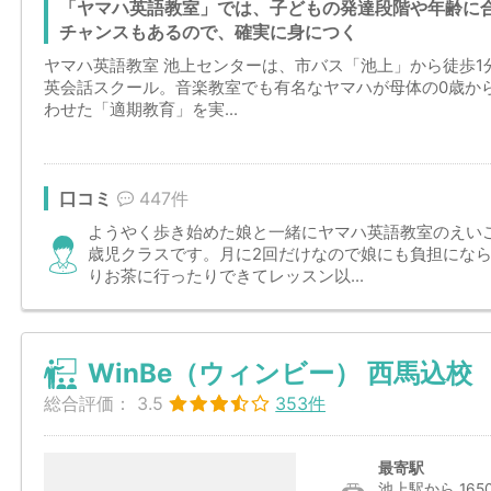
「ヤマハ英語教室」では、子どもの発達段階や年齢に
チャンスもあるので、確実に身につく
ヤマハ英語教室 池上センターは、市バス「池上」から徒歩
英会話スクール。音楽教室でも有名なヤマハが母体の0歳か
わせた「適期教育」を実...
口コミ
447件
ようやく歩き始めた娘と一緒にヤマハ英語教室のえい
歳児クラスです。月に2回だけなので娘にも負担にな
りお茶に行ったりできてレッスン以...
WinBe（ウィンビー） 西馬込校
総合評価：
3.5
353件
最寄駅
池上駅から 165