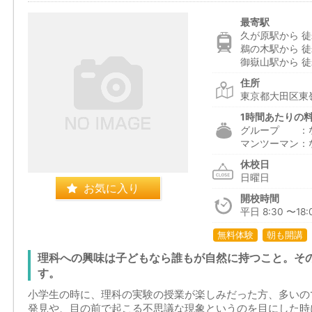
最寄駅
久が原駅から 徒
鵜の木駅から 徒
御嶽山駅から 徒
住所
東京都大田区東嶺町
1時間あたりの
グループ ：
マンツーマン：
休校日
日曜日
お気に入り
開校時間
平日 8:30 〜18:0
無料体験
朝も開講
理科への興味は子どもなら誰もが自然に持つこと。そ
す。
小学生の時に、理科の実験の授業が楽しみだった方、多いの
発見や、目の前で起こる不思議な現象というのを目にした時