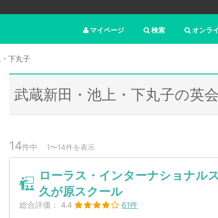
マイページ
検索
オンラ
上・下丸子
武蔵新田・池上・下丸子の英
14
件中
1〜14件を表示
ローラス・インターナショナル
久が原スクール
総合評価：
4.4
61件