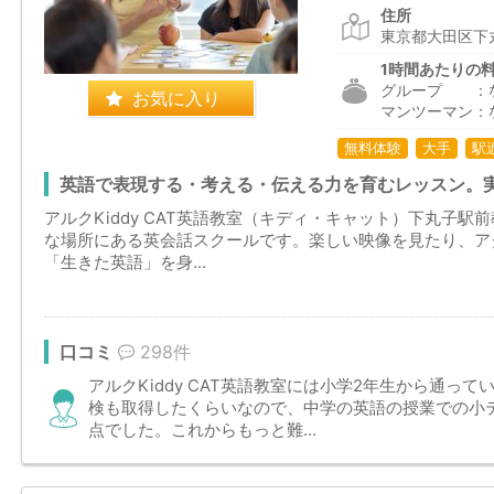
住所
東京都大田区下
1時間あたりの
グループ ：
お気に入り
マンツーマン：
無料体験
大手
駅
英語で表現する・考える・伝える力を育むレッスン。
アルクKiddy CAT英語教室（キディ・キャット）下丸子
な場所にある英会話スクールです。楽しい映像を見たり、ア
「生きた英語」を身...
口コミ
298件
アルクKiddy CAT英語教室には小学2年生から通っ
検も取得したくらいなので、中学の英語の授業での小
点でした。これからもっと難...