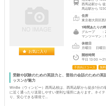
西馬込駅から 徒
馬込駅から 123
住所
東京都大田区西馬
1時間あたりの
グループ ：2,4
マンツーマン：
休校日
月曜日 日
お気に入り
開校時間
平日 13:00 〜21:
子供向けコース
無料
受験や試験のための英語力と、普段の会話のための英
ッスンが魅力
WinBe（ウィンビー）西馬込校は、西馬込駅から徒歩1分
に近く通ったり送迎しやすい便利な場所にあります。ネイテ
り、安心できる環境で...