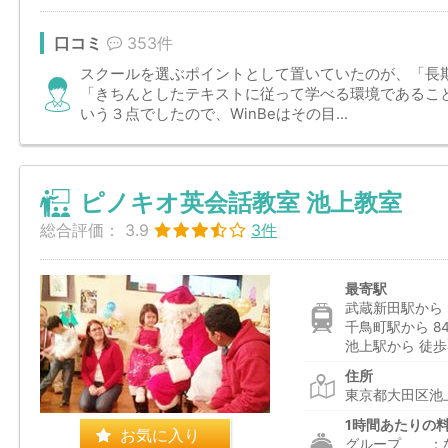
口コミ
353件
スクールを選ぶポイントとして置いていたのが、「長
「きちんとしたテキストに従って学べる環境であるこ
いう３点でしたので、WinBeはその目...
ピノキオ英会話教室 池上教室
総合評価：
3.9
3件
最寄駅
武蔵新田駅から 
千鳥町駅から 8
池上駅から 徒歩
住所
東京都大田区池上
1時間あたりの
お気に入り
グループ ：