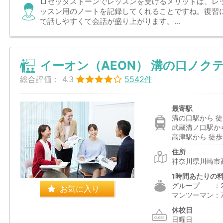
ロゼッタストーンでレッスンを受けるメリットは、レ
ッスン用のノートを記録してくれることですね。復習
で話しやすくて会話が盛り上がります。...
イーオン（AEON） 溝の口ノク
総合評価：
4.3
5542件
最寄駅
溝の口駅から 徒
武蔵溝ノ口駅から
高津駅から 徒歩
住所
神奈川県川崎市高
1時間あたりの
グループ ：2,5
お気に入り
マンツーマン：7,1
休校日
日曜日