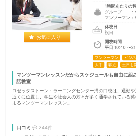
1時間あたりの
グループ ：
マンツーマン：6,1
休校日
祝日
お気に入り
開校時間
平日 10:40 〜21:
マンツーマン
ビジネ
大手
駅近
土日も
マンツーマンレッスンだからスケジュールも自由に組
話教室
ロゼッタストーン・ラーニングセンター溝の口校は、通勤や
近くに位置し、学生や社会人の方々が多く通学されている英
よるマンツーマンレッスン...
口コミ
244件