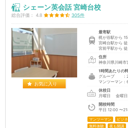
シェーン英会話 宮崎台校
総合評価：
4.8
305件
最寄駅
梶が谷駅から 15
宮崎台駅から 徒
宮前平駅から 徒
住所
神奈川県川崎市宮
1時間あたりの
グループ ：2,3
マンツーマン：6,1
お気に入り
休校日
月曜日 金曜
開校時間
平日 12:00 〜21:
マンツーマン
ビジネ
無料体験
夜も開講