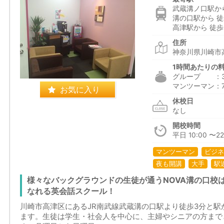
武蔵溝ノ口駅から
溝の口駅から 徒
高津駅から 徒歩
住所
神奈川県川崎市高
1時間あたりの
グループ ：3,0
マンツーマン：7,5
お気に入り
休校日
なし
開校時間
平日 10:00 〜22
マンツーマン
ビジネ
夜も開講
大手
駅
様々なバックグラウンドの生徒が通うNOVA溝の口校
なれる英会話スクール！
川崎市高津区にあるJR南武線武蔵溝の口駅より徒歩3分と駅
ます。生徒は学生・社会人を中心に、主婦やシニアの方まで