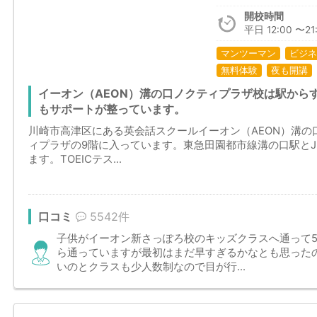
開校時間
平日 12:00 〜21:
マンツーマン
ビジネ
無料体験
夜も開講
イーオン（AEON）溝の口ノクティプラザ校は駅から
もサポートが整っています。
川崎市高津区にある英会話スクールイーオン（AEON）溝
ィプラザの9階に入っています。東急田園都市線溝の口駅と
ます。TOEICテス...
口コミ
5542件
子供がイーオン新さっぽろ校のキッズクラスへ通って
ら通っていますが最初はまだ早すぎるかなとも思った
いのとクラスも少人数制なので目が行...