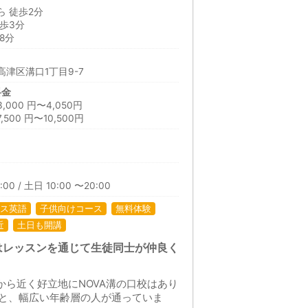
 徒歩2分
歩3分
8分
津区溝口1丁目9-7
料金
00 円〜4,050円
00 円〜10,500円
:00 / 土日 10:00 〜20:00
ス英語
子供向けコース
無料体験
近
土日も開講
はレッスンを通じて生徒同士が仲良く
から近く好立地にNOVA溝の口校はあり
と、幅広い年齢層の人が通っていま