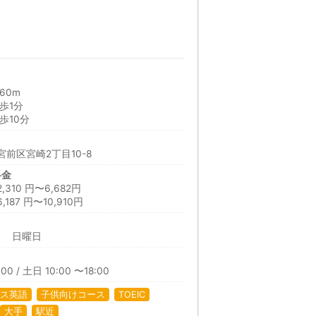
60m
歩1分
歩10分
前区宮崎2丁目10-8
料金
10 円〜6,682円
87 円〜10,910円
日 日曜日
00 / 土日 10:00 〜18:00
ス英語
子供向けコース
TOEIC
大手
駅近