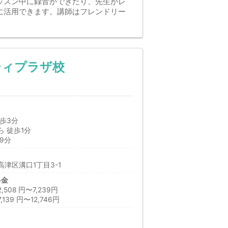
ッスン中に録音ができたり、先生がレ
に活用できます。講師はフレンドリー
ティプラザ校
歩3分
 徒歩1分
9分
津区溝口1丁目3-1
料金
08 円〜7,239円
39 円〜12,746円