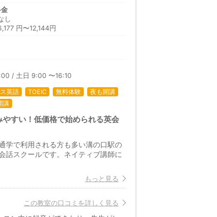
料金
なし
77 円〜12,144円
00 / 土日 9:00 〜16:10
ス英語
TOEIC
無料体験
夜も開講
開講
みやすい！低価格で始められる英会
通学で利用される方も多い溝の口駅の
会話スクールです。ネイティブ講師に
もっと見る
この教室の口コミを詳しく見る