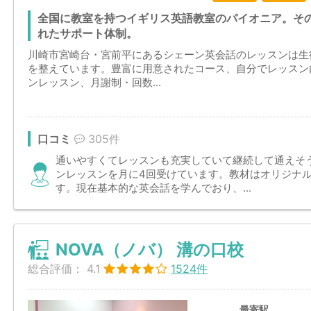
全国に教室を持つイギリス英語教室のパイオニア。そ
れたサポート体制。
川崎市宮崎台・宮前平にあるシェーン英会話のレッスンは生
を整えています。豊富に用意されたコース、自分でレッスン
ンレッスン、月謝制・回数...
口コミ
305件
通いやすくてレッスンも充実していて継続して通えそ
ンレッスンを月に4回受けています。教材はオリジナ
す。現在基本的な英会話を学んでおり、...
NOVA（ノバ） 溝の口校
総合評価：
4.1
1524件
最寄駅