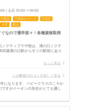
00 / 土日 10:00 〜19:00
ス英語
子供向けコース
TOEIC
大手
駅近
すぐなので通学楽々！各種資格取得
の口ノクティプラザ校は、溝の口ノクテ
JR武蔵溝の口駅からすぐの駅前にあり
もっと見る
この教室の口コミを詳しく見る
5年になります、ベビークラスのころか
のですがイーオンの先生がとても優し